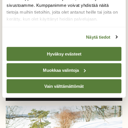
Tue ajankohtaista ja asiantuntevaa
sivustoamme. Kumppanimme voivat yhdistää näitä
luonto- ja ympäristöjournalismia.
tietoja muihin tietoihin, joita olet antanut heille tai joita on
Tilaa Suomen Luonto ja tule mukaan
kerätty, kun olet käyttänyt heidän palvelujaan.
luonnonystävien joukkoon!
Alk. 3 numeroa 23,40 €.
Näytä tiedot
Tilaa nyt!
Hyväksy evästeet
Muokkaa valintoja
Vain välttämättömät
Lisää aiheesta