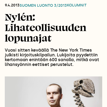
9.4.2013
KOLUMNIT
SUOMEN LUONTO
3/2013
Nylén:
Lihateollisuuden
lopunajat
Vuosi sitten keväällä The New York Times
julkisti kirjoituskilpailun. Lukijoita pyydettiin
kertomaan enintään 600 sanalla, mitkä ovat
lihansyönnin eettiset perustelut.