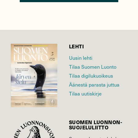
LEHTI
Uusin lehti
Tilaa Suomen Luonto
Tilaa digilukuoikeus
Äänestä parasta juttua
Tilaa uutiskirje
SUOMEN LUONNON­
SUOJELU­LIITTO