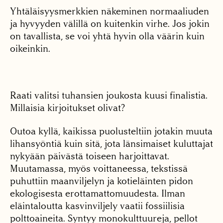
Yhtäläisyysmerkkien näkeminen normaaliuden
ja hyvyyden välillä on kuitenkin virhe. Jos jokin
on tavallista, se voi yhtä hyvin olla väärin kuin
oikeinkin.
Raati valitsi tuhansien joukosta kuusi finalistia.
Millaisia kirjoitukset olivat?
Outoa kyllä, kaikissa puolusteltiin jotakin muuta
lihansyöntiä kuin sitä, jota länsimaiset kuluttajat
nykyään päivästä toiseen harjoittavat.
Muutamassa, myös voittaneessa, tekstissä
puhuttiin maanviljelyn ja kotieläinten pidon
ekologisesta erottamattomuudesta. Ilman
eläintaloutta kasvinviljely vaatii fossiilisia
polttoaineita. Syntyy monokulttuureja, pellot