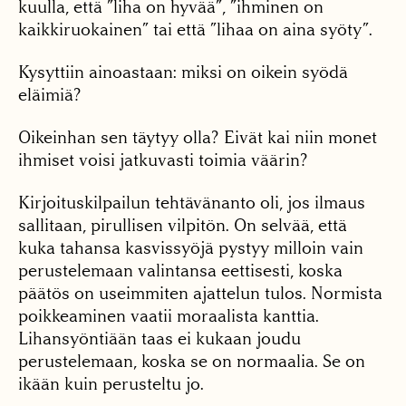
kuulla, että ”liha on hyvää”, ”ihminen on
kaikkiruokainen” tai että ”lihaa on aina syöty”.
Kysyttiin ainoastaan: miksi on oikein syödä
eläimiä?
Oikeinhan sen täytyy olla? Eivät kai niin monet
ihmiset voisi jatkuvasti toimia väärin?
Kirjoituskilpailun tehtävänanto oli, jos ilmaus
sallitaan, pirullisen vilpitön. On selvää, että
kuka tahansa kasvissyöjä pystyy milloin vain
perustelemaan valintansa eettisesti, koska
päätös on useimmiten ajattelun tulos. Normista
poikkeaminen vaatii moraalista kanttia.
Lihansyöntiään taas ei kukaan joudu
perustelemaan, koska se on normaalia. Se on
ikään kuin perusteltu jo.