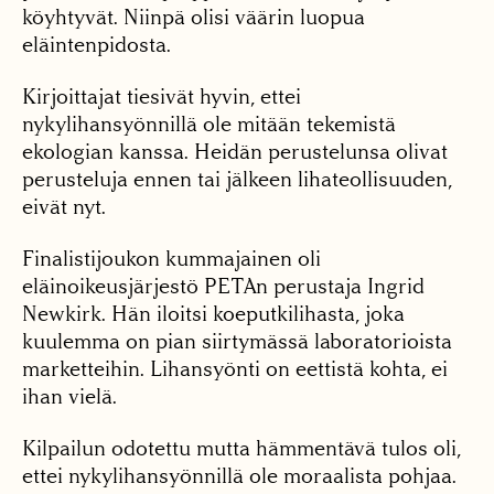
köyhtyvät. Niinpä olisi väärin luopua
eläintenpidosta.
Kirjoittajat tiesivät hyvin, ettei
nykylihansyönnillä ole mitään tekemistä
ekologian kanssa. Heidän perustelunsa olivat
perusteluja ennen tai jälkeen lihateollisuuden,
eivät nyt.
Finalistijoukon kummajainen oli
eläinoikeusjärjestö PETAn perustaja Ingrid
Newkirk. Hän iloitsi koeputkilihasta, joka
kuulemma on pian siirtymässä laboratorioista
marketteihin. Lihansyönti on eettistä kohta, ei
ihan vielä.
Kilpailun odotettu mutta hämmentävä tulos oli,
ettei nykylihansyönnillä ole moraalista pohjaa.