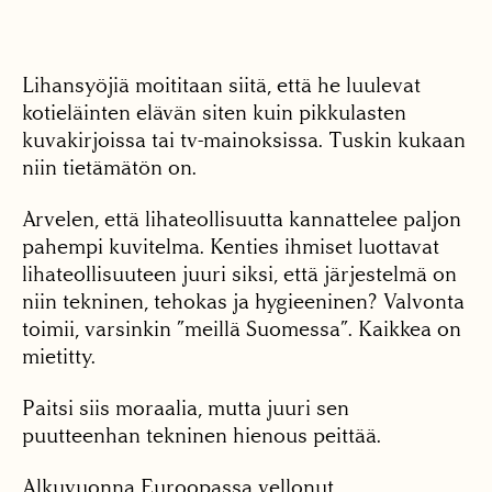
Lihansyöjiä moititaan siitä, että he luulevat
kotieläinten elävän siten kuin pikkulasten
kuvakirjoissa tai tv-mainoksissa. Tuskin kukaan
niin tietämätön on.
Arvelen, että lihateollisuutta kannattelee paljon
pahempi kuvitelma. Kenties ihmiset luottavat
lihateollisuuteen juuri siksi, että järjestelmä on
niin tekninen, tehokas ja hygieeninen? Valvonta
toimii, varsinkin ”meillä Suomessa”. Kaikkea on
mietitty.
Paitsi siis moraalia, mutta juuri sen
puutteenhan tekninen hienous peittää.
Alkuvuonna Euroopassa vellonut