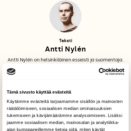
Teksti
Antti Nylén
Antti Nylén on helsinkiläinen esseisti ja suomentaja.
LIHANSYÖNTI
NYLÉN
Tämä sivusto käyttää evästeitä
Käytämme evästeitä tarjoamamme sisällön ja mainosten
räätälöimiseen, sosiaalisen median ominaisuuksien
tukemiseen ja kävijämäärämme analysoimiseen. Lisäksi
Tilaa Suomen Luonto
jaamme sosiaalisen median, mainosalan ja analytiikka-
alan kumppaneillemme tietoja siitä, miten käytät