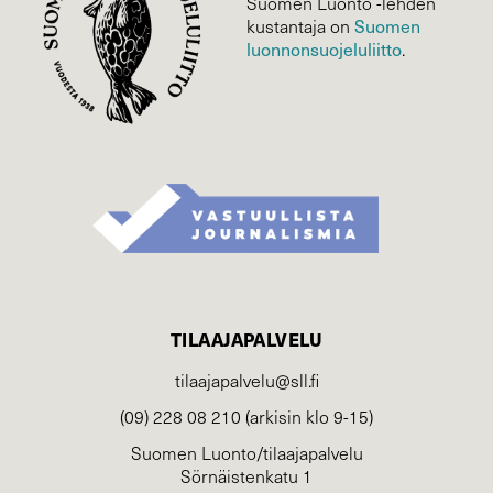
Suomen Luonto -lehden
kustantaja on
Suomen
luonnonsuojelu­liitto
.
TILAAJAPALVELU
tilaajapalvelu@sll.fi
(09) 228 08 210 (arkisin klo 9-15)
Suomen Luonto/tilaajapalvelu
Sörnäistenkatu 1