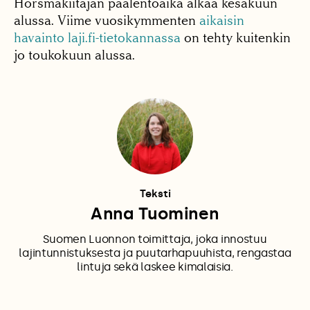
Horsmakiitäjän päälentoaika alkaa kesäkuun
alussa. Viime vuosi­kymmenten
aikaisin
havainto laji.fi-tietokannassa
on tehty kuitenkin
jo toukokuun alussa.
Teksti
Anna Tuominen
Suomen Luonnon toimittaja, joka innostuu
lajintunnistuksesta ja puutarhapuuhista, rengastaa
lintuja sekä laskee kimalaisia.