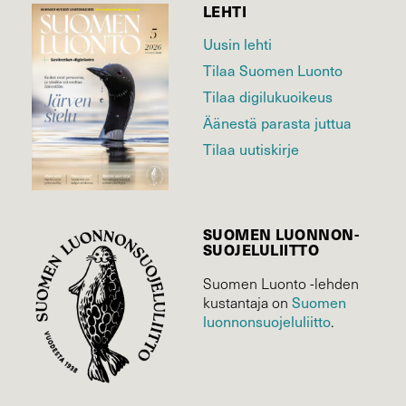
LEHTI
Uusin lehti
Tilaa Suomen Luonto
Tilaa digilukuoikeus
Äänestä parasta juttua
Tilaa uutiskirje
SUOMEN LUONNON­
SUOJELU­LIITTO
Suomen Luonto -lehden
Suomen
kustantaja on
luonnonsuojelu­liitto
.