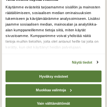
KYSY LUONNOSTA
Käytämme evästeitä tarjoamamme sisällön ja mainosten
Kysy luonnosta: Herkuttelevatko perhoset
räätälöimiseen, sosiaalisen median ominaisuuksien
mansikoilla?
tukemiseen ja kävijämäärämme analysoimiseen. Lisäksi
jaamme sosiaalisen median, mainosalan ja analytiikka-
alan kumppaneillemme tietoja siitä, miten käytät
sivustoamme. Kumppanimme voivat yhdistää näitä
tietoja muihin tietoihin, joita olet antanut heille tai joita on
kerätty, kun olet käyttänyt heidän palvelujaan.
Näytä tiedot
Hyväksy evästeet
Muokkaa valintoja
KYSY LUONNOSTA
Vain välttämättömät
Kysy luonnosta: Mikä oranssinpunainen