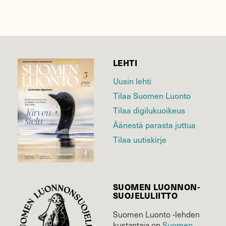
LEHTI
Uusin lehti
Tilaa Suomen Luonto
Tilaa digilukuoikeus
Äänestä parasta juttua
Tilaa uutiskirje
SUOMEN LUONNON­
SUOJELU­LIITTO
Suomen Luonto -lehden
Suomen
kustantaja on