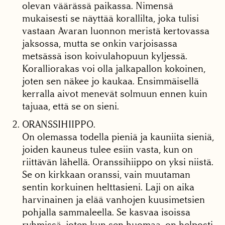
olevan väärässä paikassa. Nimensä
mukaisesti se näyttää korallilta, joka tulisi
vastaan Avaran luonnon meristä kertovassa
jaksossa, mutta se onkin varjoisassa
metsässä ison koivulahopuun kyljessä.
Koralliorakas voi olla jalkapallon kokoinen,
joten sen näkee jo kaukaa. Ensimmäisellä
kerralla aivot menevät solmuun ennen kuin
tajuaa, että se on sieni.
ORANSSIHIIPPO.
On olemassa todella pieniä ja kauniita sieniä,
joiden kauneus tulee esiin vasta, kun on
riittävän lähellä. Oranssihiippo on yksi niistä.
Se on kirkkaan oranssi, vain muutaman
sentin korkuinen helttasieni. Laji on aika
harvinainen ja elää vanhojen kuusimetsien
pohjalla sammaleella. Se kasvaa isoissa
ryhmissä, joten kun sen huomaa, on helposti