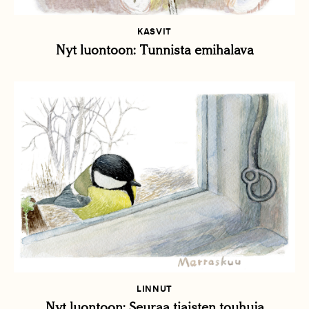
KASVIT
Nyt luontoon: Tunnista emihalava
LINNUT
Nyt luontoon: Seuraa tiaisten touhuja