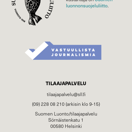
luonnonsuojelu­liitto
.
TILAAJAPALVELU
tilaajapalvelu@sll.fi
(09) 228 08 210 (arkisin klo 9-15)
Suomen Luonto/tilaajapalvelu
Sörnäistenkatu 1
00580 Helsinki