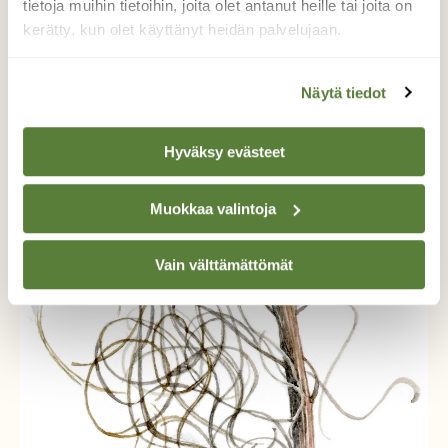
tietoja muihin tietoihin, joita olet antanut heille tai joita on
kerätty, kun olet käyttänyt heidän palvelujaan.
Näytä tiedot
Hyväksy evästeet
LINNUT
Nyt luontoon: Seuraa koskeloiden kalastusta
Muokkaa valintoja
Vain välttämättömät