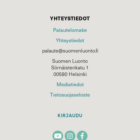
YHTEYSTIEDOT
Palautelomake
Yhteystiedot
palaute@suomenluonto.fi
Suomen Luonto
Sörnäistenkatu 1
00580 Helsinki
Mediatiedot
Tietosuojaseloste
KIRJAUDU