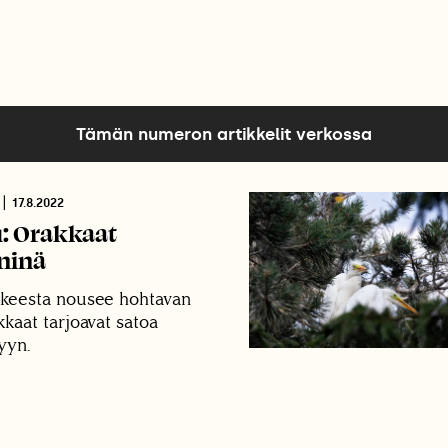
Tämän numeron artikkelit verkossa
|
17.8.2022
u: Orakkaat
ninä
kkeesta nousee hohtavan
kkaat tarjoavat satoa
yyn.