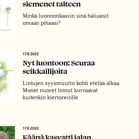
siemenet talteen
Minkä luonnonkasvin sinä haluaisit
omaan pihaasi?
17.8.2022
Nyt luontoon: Seuraa
seikkailijoita
Lintujen syysmuutto kohti etelää alkaa.
Monet nuoret linnut kurvaavat
kuitenkin kiertoreitille.
17.8.2022
Kääpä kasvatti jalan