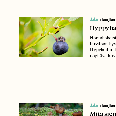
Tilaajille
Hyppyhäm
Hämähäkeist
tarvitaan hyv
Hypykeihin 
näyttävä kuv
Tilaajille
Mitä sien