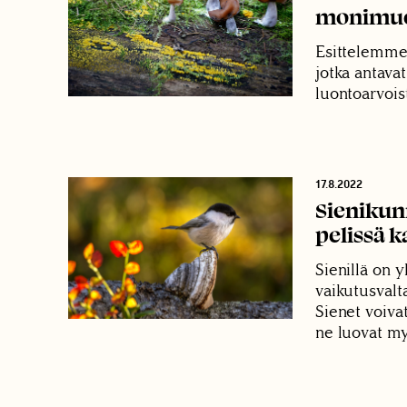
monimuo
Esittelemme
jotka antavat
luontoarvois
17.8.2022
Sienikunn
pelissä k
Sienillä on y
vaikutusvalt
Sienet voiva
ne luovat my