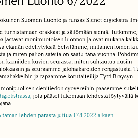
omen Luonto
6/2022
okuinen Suomen Luonto ja runsas Sienet-digiekstra ilme
tunnistamaan orakkaat ja säilömään sieniä. Tutkimme,
paljastavat monimuotoisen luonnon ja ovat mukana kaikk
a elämän edellytyksiä. Selvitämme, millainen loinen ki
sta ja miten paljon sateita on saatu tänä vuonna. Pohdi
n kauniiden kuvien seurassa, miten suhtautua uusiin
ulokkaisiin ja seuraamme jalohaikaroiden rengastusta.
mähäkkeihin ja tapaamme korutaiteilija Tytti Bräysyn.
 monipuolisen sienitiedon syövereihin pääsemme suke
digiekstrassa,
jota pääset lukemaan lehdestä löytyvällä ko
ajana.
 tämän lehden parasta juttua 17.8.2022 alkaen.