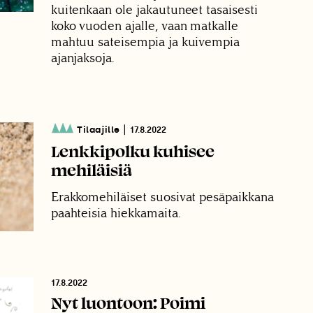
kuitenkaan ole jakautuneet tasaisesti
koko vuoden ajalle, vaan matkalle
mahtuu sateisempia ja kuivempia
ajanjaksoja.
|
Tilaajille
17.8.2022
Lenkkipolku kuhisee
mehiläisiä
Erakkomehiläiset suosivat pesäpaikkana
paahteisia hiekkamaita.
17.8.2022
Nyt luontoon: Poimi