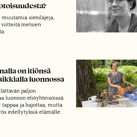
toisuudesta?
 muutamia sienilajeja,
 viitteitä metsien
ta.
alla on itiönsä
aikkialla luonnossa
llättävän paljon
aa luonnon eliöyhteisöissä.
t tappaa ja hajottaa, mutta
ös edellytyksiä elämälle.