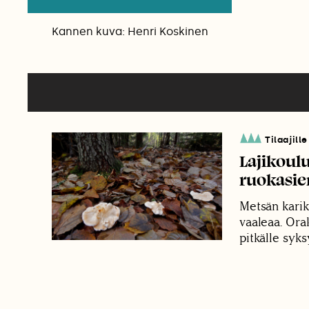
Kannen kuva: Henri Koskinen
Tilaajille
Lajikoul
ruokasie
Metsän kari
vaaleaa. Ora
pitkälle syks