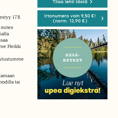
Tilaa lehti tästä
Irtonumero vain 9,50 €!
styy 17.8.
(norm. 12,90 €)
 miten
ialla
usaa
mme Heikki
 Tutustumme
ltamaan
odilla tai