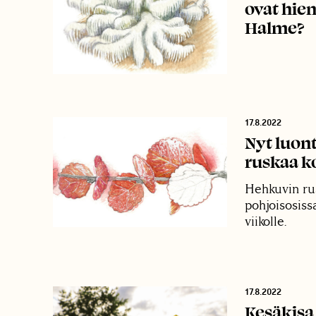
ovat hie
Halme?
17.8.2022
Nyt luont
ruskaa k
Hehkuvin ru
pohjoisosiss
viikolle.
17.8.2022
Kesäkisa