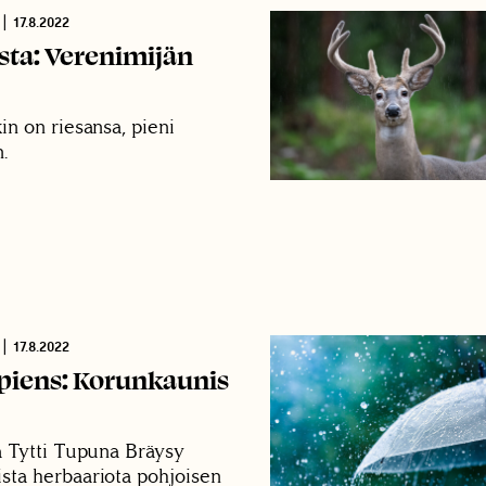
|
17.8.2022
sta: Verenimijän
in on riesansa, pieni
.
|
17.8.2022
iens: Korunkaunis
ja Tytti Tupuna Bräysy
sta herbaariota pohjoisen