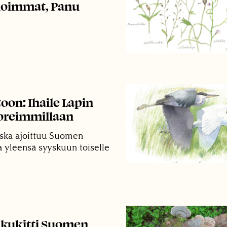
noimmat, Panu
oon: Ihaile Lapin
oreimmillaan
ska ajoittuu Suomen
a yleensä syyskuun toiselle
 kukitti Suomen