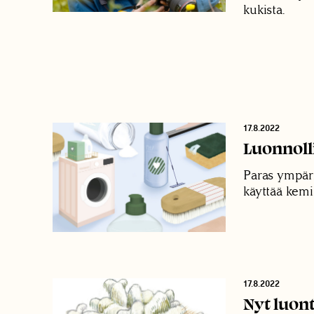
kukista.
17.8.2022
Luonnoll
Paras ympäri
käyttää kemik
17.8.2022
Nyt luon