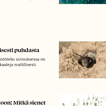
isesti puhdasta
stöteko siivouksessa on
aaleja maltillisesti.
toon: Mitkä sienet