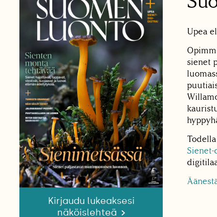
Su
Upea el
Opimme 
sienet 
luomass
puutiai
Willamo
kaurist
hyppyhä
Todella
Sienet-
digitila
Äänestä
Kirjaudu lukeaksesi
näköislehteä