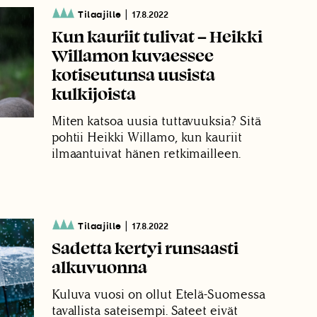
|
Tilaajille
17.8.2022
Kun kauriit tulivat – Heikki
Willamon kuvaessee
kotiseutunsa uusista
kulkijoista
Miten katsoa uusia tuttavuuksia? Sitä
pohtii Heikki Willamo, kun kauriit
ilmaantuivat hänen retkimailleen.
|
Tilaajille
17.8.2022
Sadetta kertyi runsaasti
alkuvuonna
Kuluva vuosi on ollut Etelä-Suomessa
tavallista sateisempi. Sateet eivät