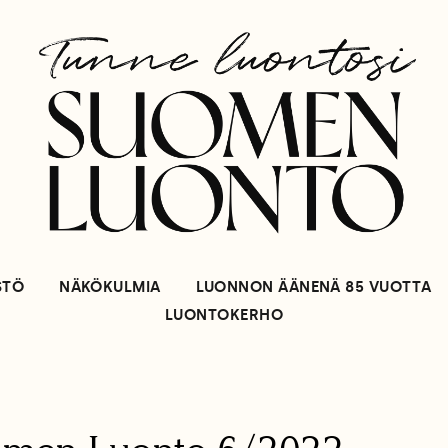
STÖ
NÄKÖKULMIA
LUONNON ÄÄNENÄ 85 VUOTTA
LUONTOKERHO