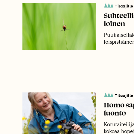
Tilaajille
Suhteelli
loinen
Puutiaisellak
loispistiäinen
Tilaajille
Homo sap
luonto
Korutaiteili
kokoaa hopei