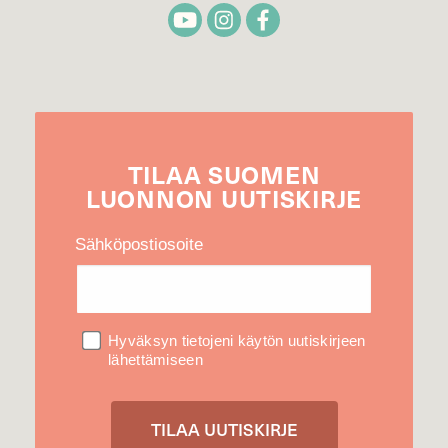
TILAA
SUOMEN
LUONNON
UUTIS­KIRJE
Sähköpostiosoite
Hyväksyn tietojeni käytön uutiskirjeen
lähettämiseen