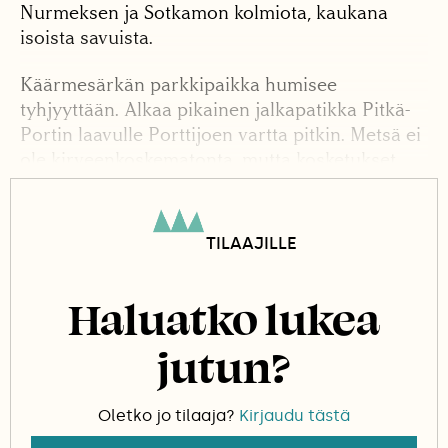
Nurmeksen ja Sotkamon kolmiota, kaukana
isoista savuista.
Käärmesärkän parkkipaikka humisee
tyhjyyttään. Alkaa pikainen jalkapatikka Pitkä-
Portin laavulle Porttijoen vartta pitkin. Metsä ei
ole kirveenkoskematonta, mutta kosketukset
ovat jo sata vuotta vanhoja, ja joskus niissäkin
on elämää: harmaasieppo on tehnyt pesän
keskelle polkua kelomäntyyn hakattuun koloon.
TILAAJILLE
Poikaset kiljuvat ruokaa nokka auki.
Haluatko lukea
jutun?
Oletko jo tilaaja?
Kirjaudu tästä