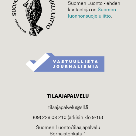
Suomen Luonto -lehden
kustantaja on
Suomen
luonnonsuojelu­liitto
.
TILAAJAPALVELU
tilaajapalvelu@sll.fi
(09) 228 08 210 (arkisin klo 9-15)
Suomen Luonto/tilaajapalvelu
Sörnäistenkatu 1