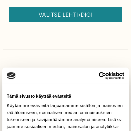
VALITSE LEHTI+DIGI
HIIDENPORTIN KANSALLISPUISTO
KUHMO
LUONTOPOLKU
LUONTORETKI
Tämä sivusto käyttää evästeitä
Käytämme evästeitä tarjoamamme sisällön ja mainosten
räätälöimiseen, sosiaalisen median ominaisuuksien
tukemiseen ja kävijämäärämme analysoimiseen. Lisäksi
Tilaa Suomen Luonto
jaamme sosiaalisen median, mainosalan ja analytiikka-