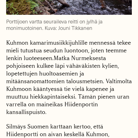
Porttijoen vartta seuraileva reitti on jylhä ja
monimuotoinen. Kuva: Jouni Tikkanen
Kuhmon kamarimusiikkijuhlille mennessä tekee
mieli tutustua seudun luontoon, joten teemme
lenkin luoteeseen.Matka Nurmeksesta
pohjoiseen kulkee läpi vähäväkisten kylien,
lopetettujen huoltoasemien ja
mitäänsanomattomien talousmetsien. Valtimolta
Kuhmoon kääntyessä tie vielä kapenee ja
muuttuu hiekkapintaiseksi. Tämän pienen uran
varrella on maineikas Hiidenportin
kansallispuisto.
Silmäys Suomen karttaan kertoo, että
Hiidenportti on aivan keskellä Kuhmon,