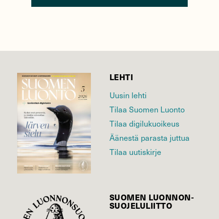
LEHTI
Uusin lehti
Tilaa Suomen Luonto
Tilaa digilukuoikeus
Äänestä parasta juttua
Tilaa uutiskirje
SUOMEN LUONNON­
SUOJELU­LIITTO