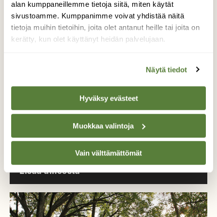
alan kumppaneillemme tietoja siitä, miten käytät
Tue ajankohtaista ja asiantuntevaa
sivustoamme. Kumppanimme voivat yhdistää näitä
luonto- ja ympäristöjournalismia.
tietoja muihin tietoihin, joita olet antanut heille tai joita on
Tilaa Suomen Luonto ja tule mukaan
kerätty, kun olet käyttänyt heidän palvelujaan.
luonnonystävien joukkoon!
Alk. 3 numeroa 23,40 €.
Näytä tiedot
Hyväksy evästeet
Tilaa nyt!
Muokkaa valintoja
Vain välttämättömät
Lisää aiheesta