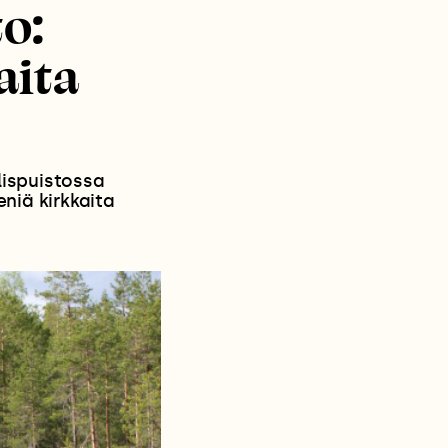
o:
aita
lispuistossa
eniä kirkkaita