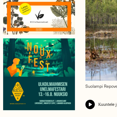
Suolampi Repoved
Kuuntele j