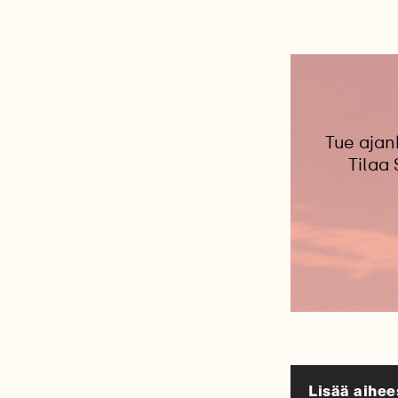
Tue ajan
Tilaa
Lisää aihee