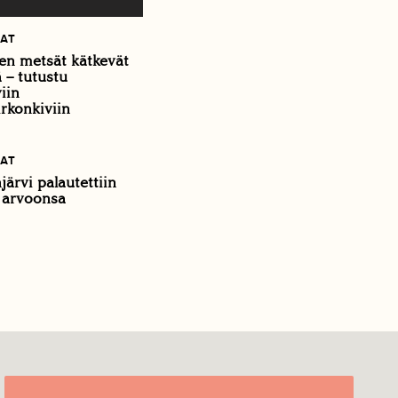
KAT
en metsät kätkevät
iä – tutustu
iin
rkonkiviin
KAT
järvi palautettiin
 arvoonsa