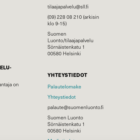
tilaajapalvelu@sll.fi
(09) 228 08 210 (arkisin
klo 9-15)
Suomen
Luonto/tilaajapalvelu
Sörnäistenkatu 1
00580 Helsinki
ELU­
YHTEYSTIEDOT
ntaja on
Palautelomake
Yhteystiedot
palaute@suomenluonto.fi
Suomen Luonto
Sörnäistenkatu 1
00580 Helsinki