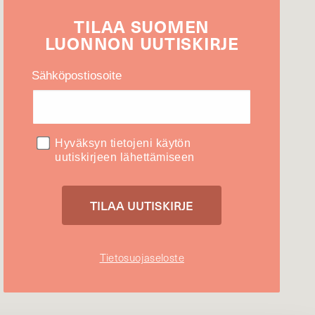
TILAA
SUOMEN
LUONNON
UUTIS­KIRJE
Sähköpostiosoite
Hyväksyn tietojeni käytön
uutiskirjeen lähettämiseen
Tietosuojaseloste