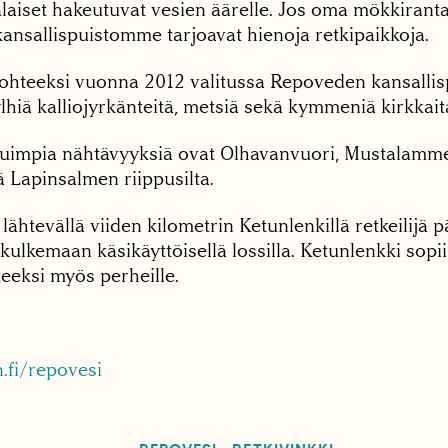
aiset hakeutuvat vesien äärelle. Jos oma mökkiranta 
kansallispuistomme tarjoavat hienoja retkipaikkoja.
ohteeksi vuonna 2012 valitussa Repoveden kansallispu
jylhiä kalliojyrkänteitä, metsiä sekä kymmeniä kirkkaita
tuimpia nähtävyyksiä ovat Olhavanvuori, Mustalam
 Lapinsalmen riippusilta.
lähtevällä viiden kilometrin Ketunlenkillä retkeilijä 
a kulkemaan käsikäyttöisellä lossilla. Ketunlenkki sopi
eeksi myös perheille.
fi/repovesi