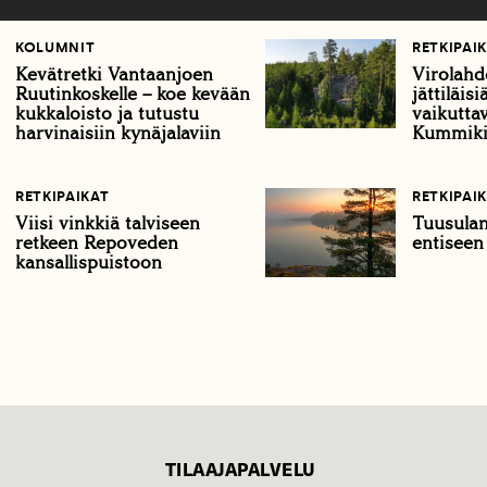
KOLUMNIT
RETKIPAI
Kevätretki Vantaanjoen
Virolahd
Ruutinkoskelle – koe kevään
jättiläis
kukkaloisto ja tutustu
vaikuttav
harvinaisiin kynäjalaviin
Kummiki
RETKIPAIKAT
RETKIPAI
Viisi vinkkiä talviseen
Tuusulan
retkeen Repoveden
entiseen
kansallispuistoon
TILAAJAPALVELU