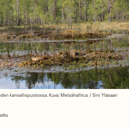
en kansallispuistossa. Kuva: Metsähallitus / Sini Yläsaari
uttu