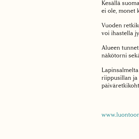
Kesällä suomal
ei ole, monet 
Vuoden retkik
voi ihastella 
Alueen tunne
näkötorni sekä
Lapinsalmelta 
riippusillan j
päiväretkikoht
www.luontoon.