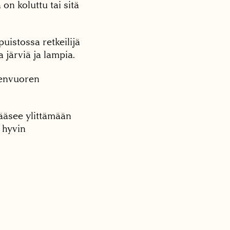
on koluttu tai sitä
istossa retkeilijä
 järviä ja lampia.
menvuoren
pääsee ylittämään
i hyvin