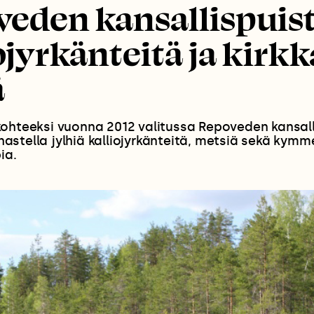
eden kansallispuist
ojyrkänteitä ja kirkk
ä
kohteeksi vuonna 2012 valitussa Repoveden kansal
 ihastella jylhiä kalliojyrkänteitä, metsiä sekä kymm
ia.