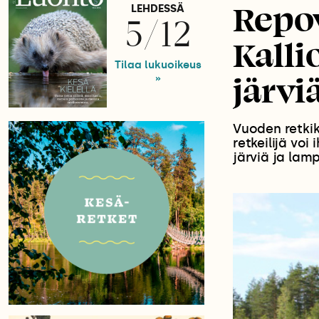
Repov
LEHDESSÄ
5/12
Kalli
Tilaa lukuoikeus
järvi
»
Vuoden retki
retkeilijä voi
järviä ja lamp