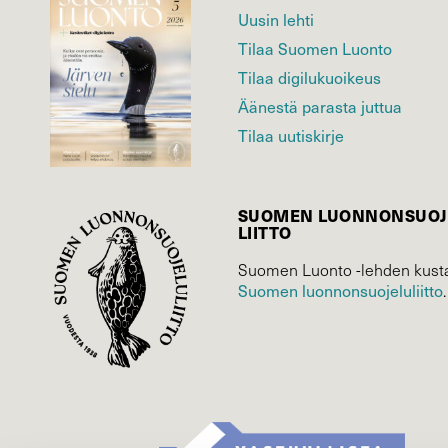
Uusin lehti
Tilaa Suomen Luonto
Tilaa digilukuoikeus
Äänestä parasta juttua
Tilaa uutiskirje
SUOMEN LUONNON­SUOJ
LIITTO
Suomen Luonto -lehden kusta
Suomen luonnonsuojelu­liitto
.