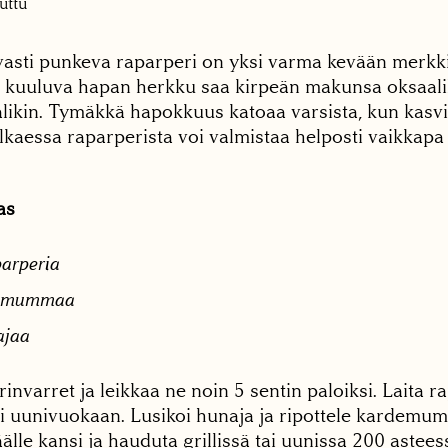
uttu
asti punkeva raparperi on yksi varma kevään merkk
n kuuluva hapan herkku saa kirpeän makunsa oksaali
likin. Tymäkkä hapokkuus katoaa varsista, kun kasv
lkaessa raparperista voi valmistaa helposti vaikkapa 
as
arperia
demummaa
ajaa
invarret ja leikkaa ne noin 5 sentin paloiksi. Laita r
tai uunivuokaan. Lusikoi hunaja ja ripottele kardemu
äälle kansi ja hauduta grillissä tai uunissa 200 asteess