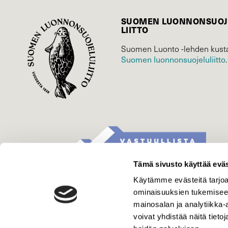
SUOMEN LUONNON­SUOJ
LIITTO
Suomen Luonto -lehden kusta
Suomen luonnonsuojelu­liitto
.
Tämä sivusto käyttää eväs
Käytämme evästeitä tarjoa
ominaisuuksien tukemisee
mainosalan ja analytiikka
voivat yhdistää näitä tietoja