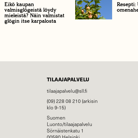
Eikö kaupan
Resepti:
valmisglögeistä löydy
omenahe
mieleistä? Näin valmistat
glögin itse karpalosta
TILAAJAPALVELU
tilaajapalvelu@sll.fi
(09) 228 08 210 (arkisin
klo 9-15)
Suomen
Luonto/tilaajapalvelu
Sörnäistenkatu 1
00580 Helsinki