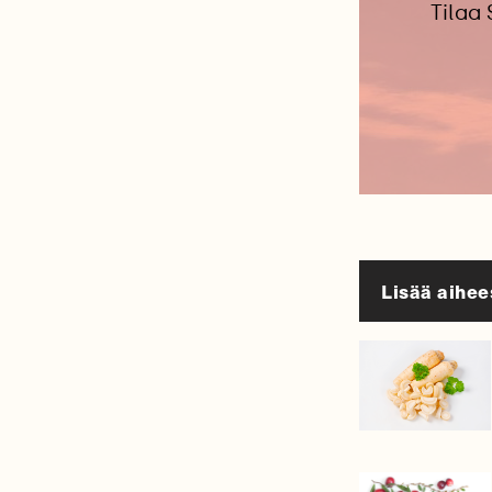
Tilaa
Lisää aihee