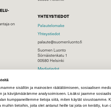
ELU­
YHTEYSTIEDOT
ntaja on
Palautelomake
Yhteystiedot
palaute@suomenluonto.fi
Suomen Luonto
Sörnäistenkatu 1
00580 Helsinki
Mediatiedot
Tietosuojaseloste
teitä
mamme sisällön ja mainosten räätälöimiseen, sosiaalisen medi
n ja kävijämäärämme analysoimiseen. Lisäksi jaamme sosiaali
KIRJAUDU
-alan kumppaneillemme tietoja siitä, miten käytät sivustoamme
 muihin tietoihin, joita olet antanut heille tai joita on kerätty, kun 