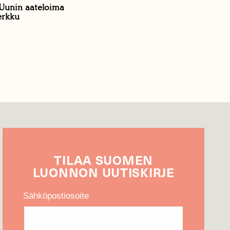
 Uunin aateloima
rkku
TILAA
SUOMEN
LUONNON
UUTIS­KIRJE
Sähköpostiosoite