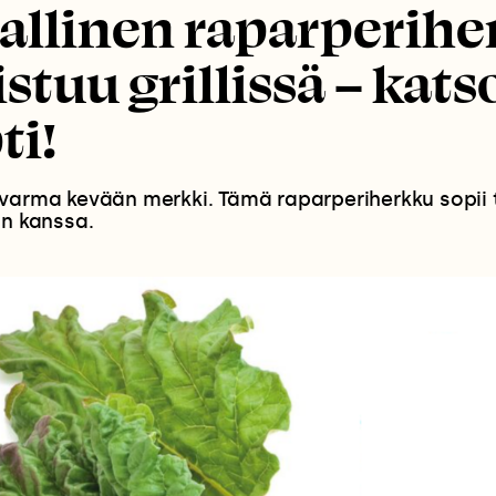
allinen raparperih
stuu grillissä – kats
ti!
varma kevään merkki. Tämä raparperiherkku sopii 
ön kanssa.