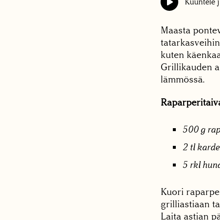
Kuuntele j
Maasta pontev
tatarkasveihi
kuten käenkaa
Grillikauden a
lämmössä.
Raparperitaiv
500 g rap
2 tl kar
5 rkl hun
Kuori raparper
grilliastiaan 
Laita astian p