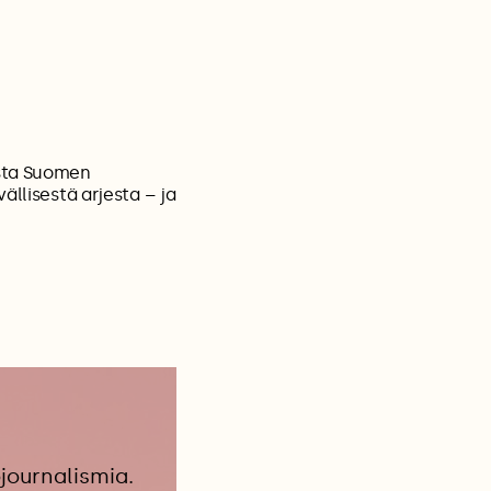
asta Suomen
ällisestä arjesta – ja
journalismia.