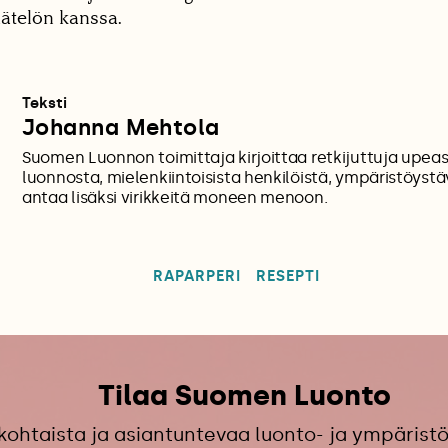
äätelön kanssa.
Teksti
Johanna Mehtola
Suomen Luonnon toimittaja kirjoittaa retkijuttuja upe
luonnosta, mielenkiintoisista henkilöistä, ympäristöystäv
antaa lisäksi virikkeitä moneen menoon.
RAPARPERI
RESEPTI
Tilaa Suomen Luonto
kohtaista ja asiantuntevaa luonto- ja ympäristö