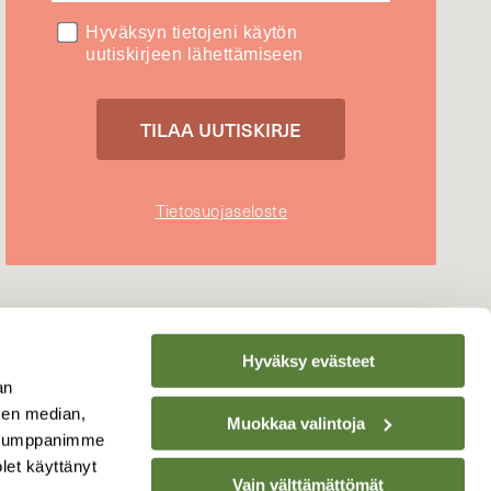
Hyväksyn tietojeni käytön
uutiskirjeen lähettämiseen
Tietosuojaseloste
Hyväksy evästeet
an
sen median,
Muokkaa valintoja
. Kumppanimme
olet käyttänyt
Vain välttämättömät