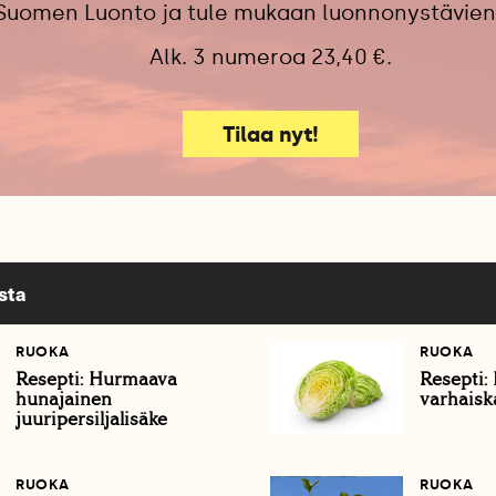
 Suomen Luonto ja tule mukaan luonnonystävien
Alk. 3 numeroa 23,40 €.
Tilaa nyt!
sta
RUOKA
RUOKA
Resepti: Hurmaava
Resepti:
hunajainen
varhaisk
juuripersiljalisäke
RUOKA
RUOKA