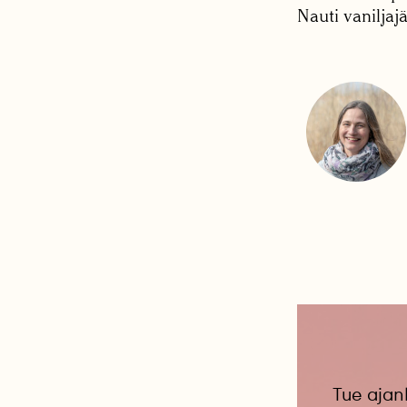
Nauti vaniljaj
Tue ajan