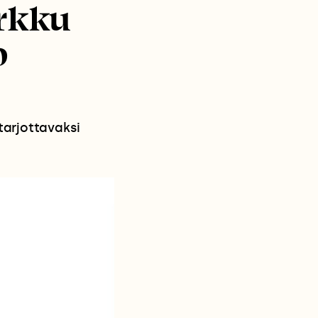
erkku
o
tarjottavaksi