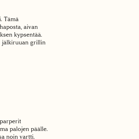
i. Tämä
haposta, aivan
iksen kypsentää.
jälkiruuan grillin
aparperit
mma palojen päälle.
a noin vartti.