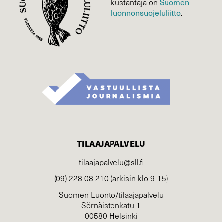
Suomen
kustantaja on
luonnonsuojelu­liitto
.
TILAAJAPALVELU
tilaajapalvelu@sll.fi
(09) 228 08 210 (arkisin klo 9-15)
Suomen Luonto/tilaajapalvelu
Sörnäistenkatu 1
00580 Helsinki