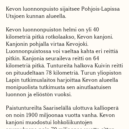
Kevon luonnonpuisto sijaitsee Pohjois-Lapissa
Utsjoen kunnan alueella.
Kevon luonnonpuiston helmi on yli 40
kilometriä pitkä rotkolaakso, Kevon kanjoni.
Kanjonin pohjalla virtaa Kevojoki.
Luonnonpuistossa voi vaeltaa kahta eri reittiä
pitkin. Kanjonia seuraileva reitti on 64
kilometriä pitkä. Tuntureita halkova Kuivin reitti
on pituudeltaan 78 kilometriä. Turun yliopiston
Lapin tutkimuslaitos harjoittaa Kevon alueella
monipuolista tutkimusta sen ainutlaatuisen
luonnon ja eliöstön vuoksi.
Paistuntureilta Saariselällä ulottuva kallioperä
on noin 1900 miljoonaa vuotta vanha. Kevon
kanjoni muodostui lohkoliikuntojen