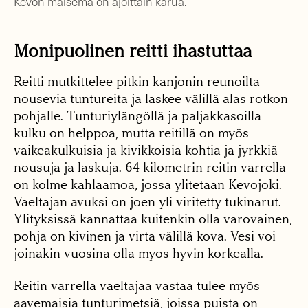
Kevon maisema on ajoittain karua.
Monipuolinen reitti ihastuttaa
Reitti mutkittelee pitkin kanjonin reunoilta
nousevia tuntureita ja laskee välillä alas rotkon
pohjalle. Tunturiylängöllä ja paljakkasoilla
kulku on helppoa, mutta reitillä on myös
vaikeakulkuisia ja kivikkoisia kohtia ja jyrkkiä
nousuja ja laskuja. 64 kilometrin reitin varrella
on kolme kahlaamoa, jossa ylitetään Kevojoki.
Vaeltajan avuksi on joen yli viritetty tukinarut.
Ylityksissä kannattaa kuitenkin olla varovainen,
pohja on kivinen ja virta välillä kova. Vesi voi
joinakin vuosina olla myös hyvin korkealla.
Reitin varrella vaeltajaa vastaa tulee myös
aavemaisia tunturimetsiä, joissa puista on