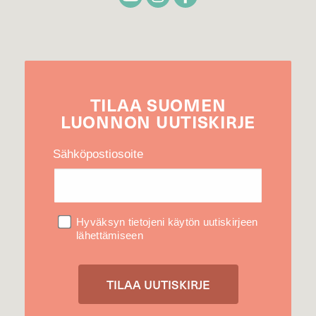
TILAA
SUOMEN
LUONNON
UUTIS­KIRJE
Sähköpostiosoite
Hyväksyn tietojeni käytön uutiskirjeen
lähettämiseen