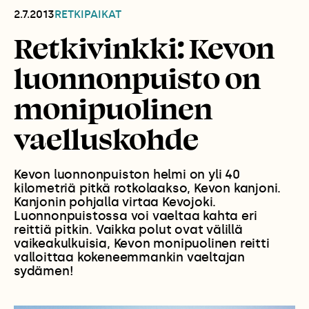
2.7.2013
RETKIPAIKAT
Retkivinkki: Kevon
luonnonpuisto on
monipuolinen
vaelluskohde
Kevon luonnonpuiston helmi on yli 40
kilometriä pitkä rotkolaakso, Kevon kanjoni.
Kanjonin pohjalla virtaa Kevojoki.
Luonnonpuistossa voi vaeltaa kahta eri
reittiä pitkin. Vaikka polut ovat välillä
vaikeakulkuisia, Kevon monipuolinen reitti
valloittaa kokeneemmankin vaeltajan
sydämen!