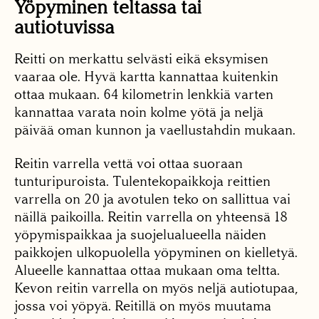
Yöpyminen teltassa tai
autiotuvissa
Reitti on merkattu selvästi eikä eksymisen
vaaraa ole. Hyvä kartta kannattaa kuitenkin
ottaa mukaan. 64 kilometrin lenkkiä varten
kannattaa varata noin kolme yötä ja neljä
päivää oman kunnon ja vaellustahdin mukaan.
Reitin varrella vettä voi ottaa suoraan
tunturipuroista. Tulentekopaikkoja reittien
varrella on 20 ja avotulen teko on sallittua vai
näillä paikoilla. Reitin varrella on yhteensä 18
yöpymispaikkaa ja suojelualueella näiden
paikkojen ulkopuolella yöpyminen on kielletyä.
Alueelle kannattaa ottaa mukaan oma teltta.
Kevon reitin varrella on myös neljä autiotupaa,
jossa voi yöpyä. Reitillä on myös muutama