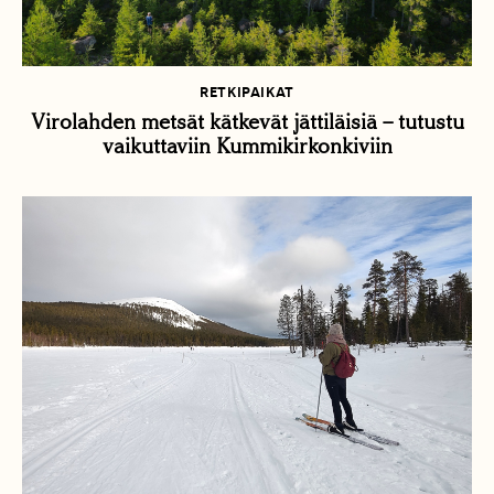
RETKIPAIKAT
Virolahden metsät kätkevät jättiläisiä – tutustu
vaikuttaviin Kummikirkonkiviin