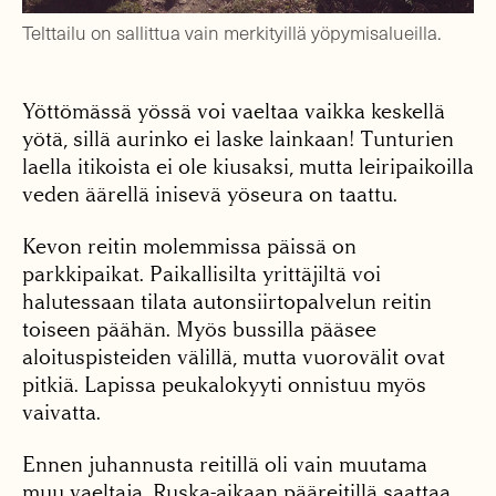
Telttailu on sallittua vain merkityillä yöpymisalueilla.
Yöttömässä yössä voi vaeltaa vaikka keskellä
yötä, sillä aurinko ei laske lainkaan! Tunturien
laella itikoista ei ole kiusaksi, mutta leiripaikoilla
veden äärellä inisevä yöseura on taattu.
Kevon reitin molemmissa päissä on
parkkipaikat. Paikallisilta yrittäjiltä voi
halutessaan tilata autonsiirtopalvelun reitin
toiseen päähän. Myös bussilla pääsee
aloituspisteiden välillä, mutta vuorovälit ovat
pitkiä. Lapissa peukalokyyti onnistuu myös
vaivatta.
Ennen juhannusta reitillä oli vain muutama
muu vaeltaja. Ruska-aikaan pääreitillä saattaa