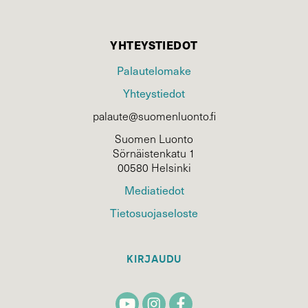
YHTEYSTIEDOT
Palautelomake
Yhteystiedot
palaute@suomenluonto.fi
Suomen Luonto
Sörnäistenkatu 1
00580 Helsinki
Mediatiedot
Tietosuojaseloste
KIRJAUDU