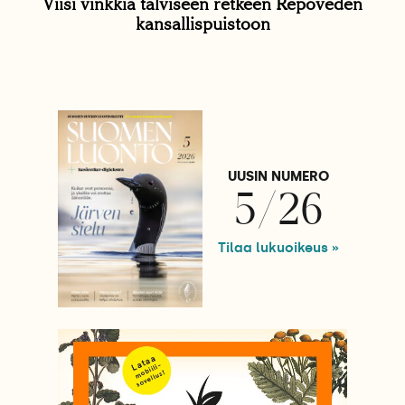
Viisi vinkkiä talviseen retkeen Repoveden
kansallispuistoon
UUSIN NUMERO
5/26
Tilaa lukuoikeus »