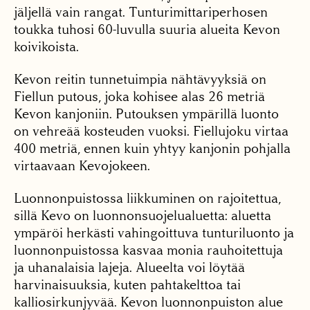
jäljellä vain rangat. Tunturimittariperhosen
toukka tuhosi 60-luvulla suuria alueita Kevon
koivikoista.
Kevon reitin tunnetuimpia nähtävyyksiä on
Fiellun putous, joka kohisee alas 26 metriä
Kevon kanjoniin. Putouksen ympärillä luonto
on vehreää kosteuden vuoksi. Fiellujoku virtaa
400 metriä, ennen kuin yhtyy kanjonin pohjalla
virtaavaan Kevojokeen.
Luonnonpuistossa liikkuminen on rajoitettua,
sillä Kevo on luonnonsuojelualuetta: aluetta
ympäröi herkästi vahingoittuva tunturiluonto ja
luonnonpuistossa kasvaa monia rauhoitettuja
ja uhanalaisia lajeja. Alueelta voi löytää
harvinaisuuksia, kuten pahtakelttoa tai
kalliosirkunjyvää. Kevon luonnonpuiston alue