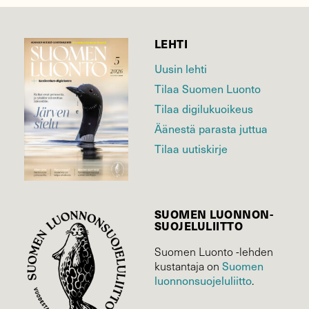
LEHTI
Uusin lehti
Tilaa Suomen Luonto
Tilaa digilukuoikeus
Äänestä parasta juttua
Tilaa uutiskirje
SUOMEN LUONNON­
SUOJELU­LIITTO
Suomen Luonto -lehden
Suomen
kustantaja on
luonnonsuojelu­liitto
.