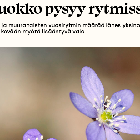
uokko pysyy rytmis
n ja muurahaisten vuosirytmin määrää lähes yksin
i kevään myötä lisääntyvä valo.