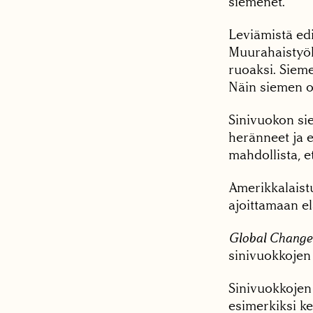
siemenet.
Leviämistä ed
Muurahaistyöl
ruoaksi. Sieme
Näin siemen o
Sinivuokon si
heränneet ja 
mahdollista, e
Amerikkalaistu
ajoittamaan e
Global Change
sinivuokkojen 
Sinivuokkojen
esimerkiksi ke