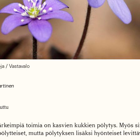
oja / Vastavalo
artinen
uttu
ärkeimpiä toimia on kasvien kukkien pölytys. Myös s
ölytteiset, mutta pölytyksen lisäksi hyönteiset levitt