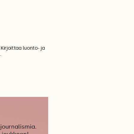
irjoittaa luonto- ja
.
journalismia.