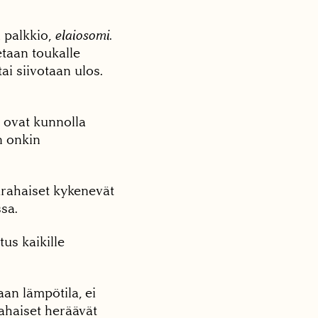
 palkkio,
elaiosomi
.
taan toukalle
i siivotaan ulos.
 ovat kunnolla
n onkin
uurahaiset kykenevät
sa.
tus kaikille
an lämpötila, ei
ahaiset heräävät