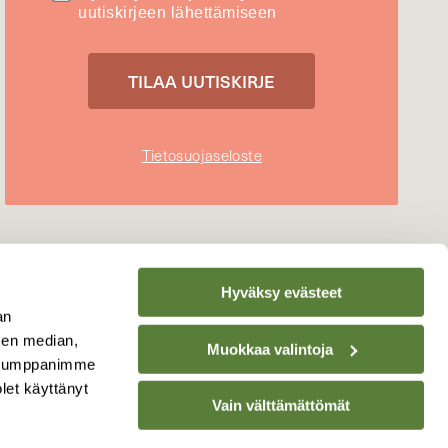
uutiskirjeen lähettämiseen
Tietosuojaseloste
Hyväksy evästeet
an
sen median,
Muokkaa valintoja
. Kumppanimme
olet käyttänyt
Vain välttämättömät