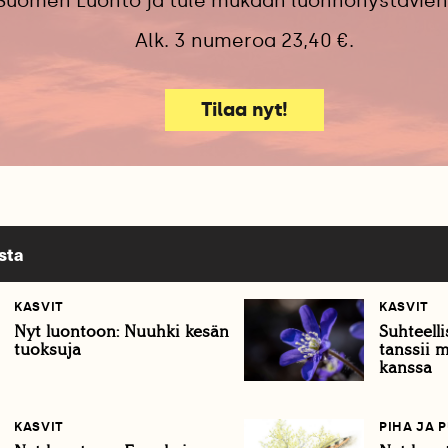
 Suomen Luonto ja tule mukaan luonnonystävien
Alk. 3 numeroa 23,40 €.
Tilaa nyt!
sta
KASVIT
KASVIT
Nyt luontoon: Nuuhki kesän
Suhteelli
tuoksuja
tanssii 
kanssa
KASVIT
PIHA JA 