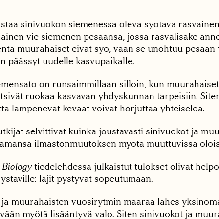
istää sinivuokon siemenessä oleva syötävä rasvainen
äinen vie siemenen pesäänsä, jossa rasvalisäke anne
ntä muurahaiset eivät syö, vaan se unohtuu pesään ta
n päässyt uudelle kasvupaikalle.
emensato on runsaimmillaan silloin, kun muurahaiset
etsivät ruokaa kasvavan yhdyskunnan tarpeisiin. Site
ttä lämpenevät keväät voivat horjuttaa yhteiseloa.
tkijat selvittivät kuinka joustavasti sinivuokot ja m
lämänsä ilmastonmuutoksen myötä muuttuvissa olois
 Biology
-tiedelehdessä julkaistut tulokset olivat helpo
ystäville: lajit pystyvät sopeutumaan.
 ja muurahaisten vuosirytmin määrää lähes yksinoma
vään myötä lisääntyvä valo. Siten sinivuokot ja muur