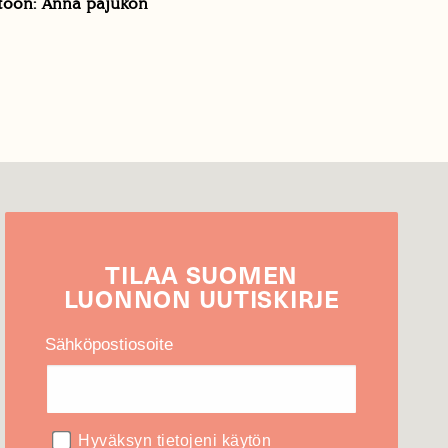
toon: Anna pajukon
TILAA
SUOMEN
LUONNON
UUTIS­KIRJE
Sähköpostiosoite
Hyväksyn tietojeni käytön