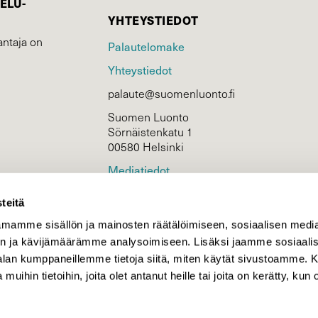
ELU­
YHTEYSTIEDOT
ntaja on
Palautelomake
Yhteystiedot
palaute@suomenluonto.fi
Suomen Luonto
Sörnäistenkatu 1
00580 Helsinki
Mediatiedot
Tietosuojaseloste
teitä
mamme sisällön ja mainosten räätälöimiseen, sosiaalisen medi
n ja kävijämäärämme analysoimiseen. Lisäksi jaamme sosiaali
KIRJAUDU
-alan kumppaneillemme tietoja siitä, miten käytät sivustoamme
 muihin tietoihin, joita olet antanut heille tai joita on kerätty, kun 