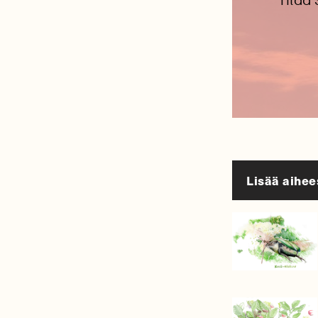
Tilaa
Lisää aihee