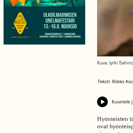
Kuva: Jyrki Sahin
Teksti: Riikka Ka
Kuuntele j
Hyönteisten t
ovat hyönteisp