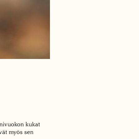
inivuokon kukat
ävät myös sen