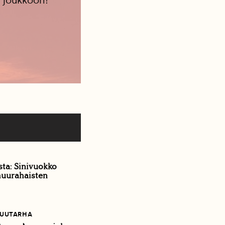
 joukkoon!
sta: Sinivuokko
muurahaisten
PUUTARHA