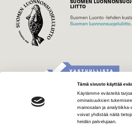
SUOMEN LUONNON­SUOJ
LIITTO
Suomen Luonto -lehden kusta
Suomen luonnonsuojelu­liitto
.
Tämä sivusto käyttää eväs
Käytämme evästeitä tarjoa
ominaisuuksien tukemisee
mainosalan ja analytiikka
voivat yhdistää näitä tietoja
heidän palvelujaan.