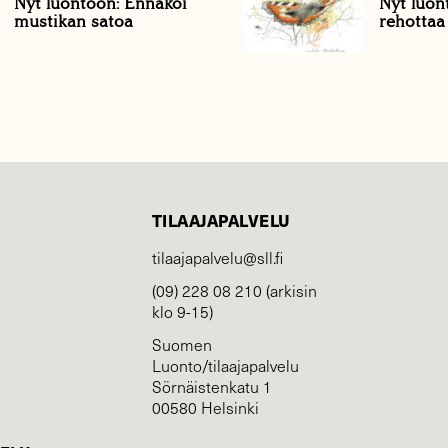
Nyt luontoon: Ennakoi
Nyt luon
mustikan satoa
rehottaa
TILAAJAPALVELU
tilaajapalvelu@sll.fi
(09) 228 08 210 (arkisin
klo 9-15)
Suomen
Luonto/tilaajapalvelu
Sörnäistenkatu 1
00580 Helsinki