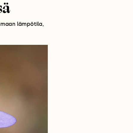
sä
omaan lämpötila,