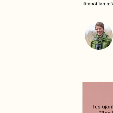
lämpötilan mä
Tue ajan