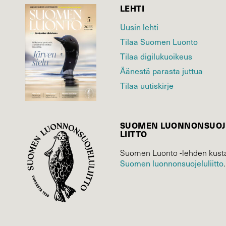
LEHTI
Uusin lehti
Tilaa Suomen Luonto
Tilaa digilukuoikeus
Äänestä parasta juttua
Tilaa uutiskirje
SUOMEN LUONNON­SUOJ
LIITTO
Suomen Luonto -lehden kusta
Suomen luonnonsuojelu­liitto
.