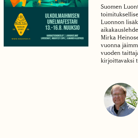
Suomen Luonto
toimituksellis
Luonnon lisäk
aikakauslehde
Mirka Heinosen
vuonna jäimme
vuoden taittaj
kirjoittavaksi