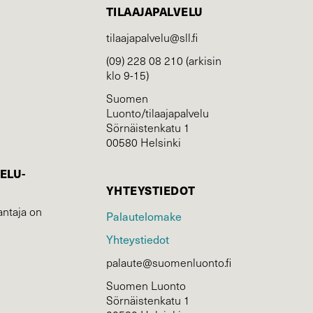
TILAAJAPALVELU
tilaajapalvelu@sll.fi
(09) 228 08 210 (arkisin
klo 9-15)
Suomen
Luonto/tilaajapalvelu
Sörnäistenkatu 1
00580 Helsinki
ELU­
YHTEYSTIEDOT
ntaja on
Palautelomake
Yhteystiedot
palaute@suomenluonto.fi
Suomen Luonto
Sörnäistenkatu 1