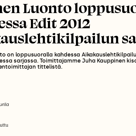
en Luonto loppusuo
ssa Edit 2012
auslehtikilpailun sa
 on loppusuoralla kahdessa Aikakauslehtikilpailu
isessa sarjassa. Toimittajamme Juha Kauppinen ki
ntoimittajan tittelistä.
urila
uttu