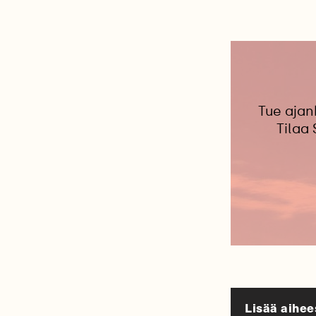
Tue ajan
Tilaa
Lisää aihee