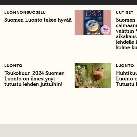
LUONNONSUOJELU
UUTISET
Suomen Luonto tekee hyvää
Suomen 
saimaan
valittii
aikakaus
lehdelle 
kolme k
LUONTO
LUONTO
Toukokuun 2024 Suomen
Huhtiku
Luonto on ilmestynyt -
Luonto o
tutustu lehden juttuihin!
Tutustu 