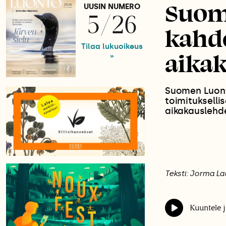
Suom
UUSIN NUMERO
5/26
kahde
Tilaa lukuoikeus
aikak
»
Suomen Luonto
toimituksell
aikakauslehde
Teksti: Jorma La
Kuuntele j