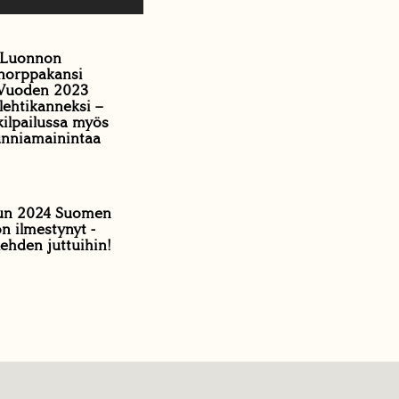
Luonnon
norppakansi
n Vuoden 2023
lehtikanneksi –
kilpailussa myös
unniamainintaa
un 2024 Suomen
n ilmestynyt -
lehden juttuihin!