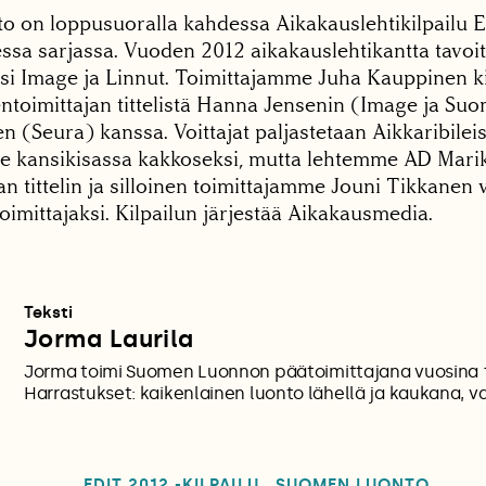
 on loppusuoralla kahdessa Aikakauslehtikilpailu E
essa sarjassa. Vuoden 2012 aikakauslehtikantta tavo
si Image ja Linnut. Toimittajamme Juha Kauppinen 
ntoimittajan tittelistä Hanna Jensenin (Image ja Suo
 (Seura) kanssa. Voittajat paljastetaan Aikkaribileis
 kansikisassa kakkoseksi, mutta lehtemme AD Mari
an tittelin ja silloinen toimittajamme Jouni Tikkanen 
 toimittajaksi. Kilpailun järjestää Aikakausmedia.
Teksti
Jorma Laurila
Jorma toimi Suomen Luonnon päätoimittajana vuosina 
Harrastukset: kaikenlainen luonto lähellä ja kaukana, va
EDIT 2012 -KILPAILU
SUOMEN LUONTO