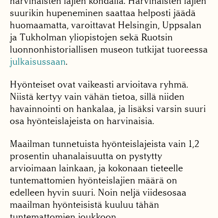
harvinaisten lajien kohdalla. Harvinaisten lajien
suurikin hupeneminen saattaa helposti jäädä
huomaamatta, varoittavat Helsingin, Uppsalan
ja Tukholman yliopistojen sekä Ruotsin
luonnonhistoriallisen museon tutkijat tuoreessa
julkaisussaan
.
Hyönteiset ovat vaikeasti arvioitava ryhmä.
Niistä kertyy vain vähän tietoa, sillä niiden
havainnointi on hankalaa, ja lisäksi varsin suuri
osa hyönteislajeista on harvinaisia.
Maailman tunnetuista hyönteislajeista vain 1,2
prosentin uhanalaisuutta on pystytty
arvioimaan lainkaan, ja kokonaan tieteelle
tuntemattomien hyönteislajien määrä on
edelleen hyvin suuri. Noin neljä viidesosaa
maailman hyönteisistä kuuluu tähän
tuntemattomien joukkoon.