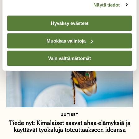
Näytä tiedot
Kysy luonnosta: Osaako pyjamalude lentää?
Hyväksy evästeet
Muokkaa valintoja
Vain välttämättömät
UUTISET
Tiede nyt: Kimalaiset saavat ahaa-elämyksiä ja
käyttävät työkaluja toteuttaakseen ideansa