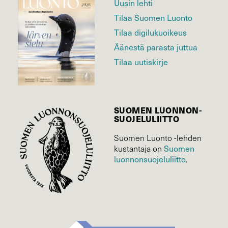
Uusin lehti
Tilaa Suomen Luonto
Tilaa digilukuoikeus
Äänestä parasta juttua
Tilaa uutiskirje
SUOMEN LUONNON­
SUOJELU­LIITTO
Suomen Luonto -lehden
Suomen
kustantaja on
luonnonsuojelu­liitto
.