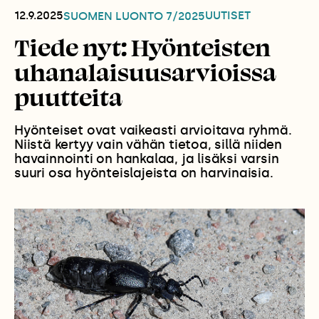
12.9.2025
UUTISET
SUOMEN LUONTO
7/2025
Tiede nyt: Hyönteisten
uhanalaisuusarvioissa
puutteita
Hyönteiset ovat vaikeasti arvioitava ryhmä.
Niistä kertyy vain vähän tietoa, sillä niiden
havainnointi on hankalaa, ja lisäksi varsin
suuri osa hyönteislajeista on harvinaisia.