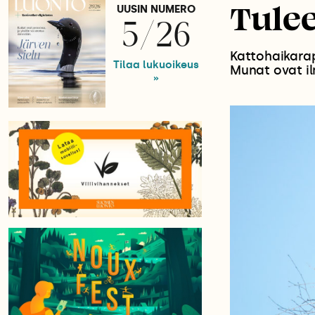
Tulee
UUSIN NUMERO
5/26
Kattohaikarap
Tilaa lukuoikeus
Munat ovat i
»