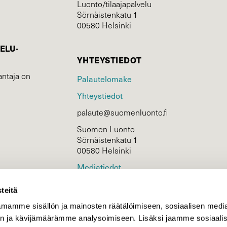
Luonto/tilaajapalvelu
Sörnäistenkatu 1
00580 Helsinki
ELU­
YHTEYSTIEDOT
ntaja on
Palautelomake
Yhteystiedot
palaute@suomenluonto.fi
Suomen Luonto
Sörnäistenkatu 1
00580 Helsinki
Mediatiedot
Tietosuojaseloste
teitä
mamme sisällön ja mainosten räätälöimiseen, sosiaalisen medi
n ja kävijämäärämme analysoimiseen. Lisäksi jaamme sosiaali
KIRJAUDU