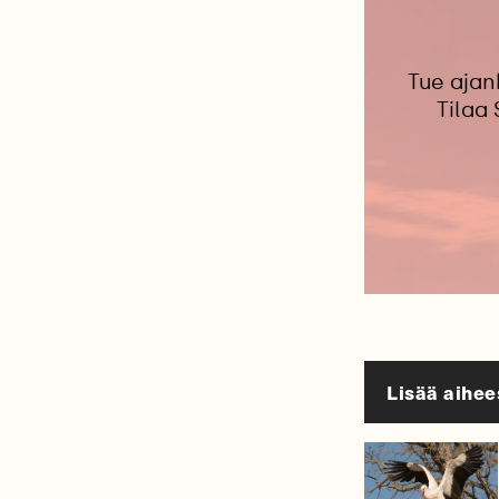
Tue ajan
Tilaa
Lisää aihee