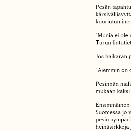
Pesän tapahtu
kärsivällisyyt
kuoriutuminen
”Munia ei ole 
Turun lintutie
Jos haikaran 
”Aiemmin on ol
Pesinnän mahd
mukaan kaksi 
Ensimmäinen o
Suomessa jo v
pesimäympäris
heinäsirkkoja 