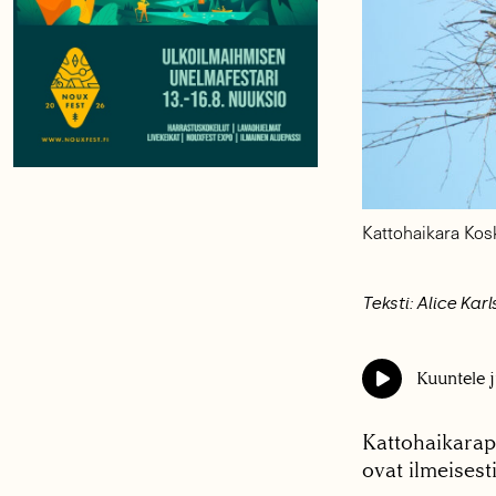
Kattohaikara Kos
Teksti: Alice Kar
Kuuntele j
Kattohaikarapa
ovat ilmeisest