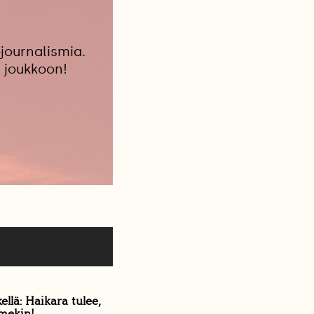
journalismia.
 joukkoon!
ellä: Haikara tulee,
lmekin!