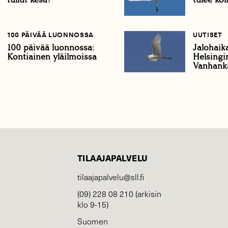
100 PÄIVÄÄ LUONNOSSA
UUTISET
100 päivää luonnossa:
Jalohaik
Kontiainen yläilmoissa
Helsingi
Vanhank
TILAAJAPALVELU
tilaajapalvelu@sll.fi
(09) 228 08 210 (arkisin
klo 9-15)
Suomen