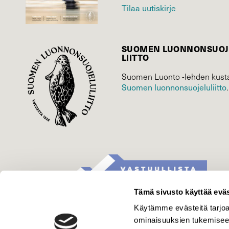
Tilaa uutiskirje
SUOMEN LUONNON­SUOJ
LIITTO
Suomen Luonto -lehden kusta
Suomen luonnonsuojelu­liitto
.
Tämä sivusto käyttää eväs
Käytämme evästeitä tarjoa
ominaisuuksien tukemisee