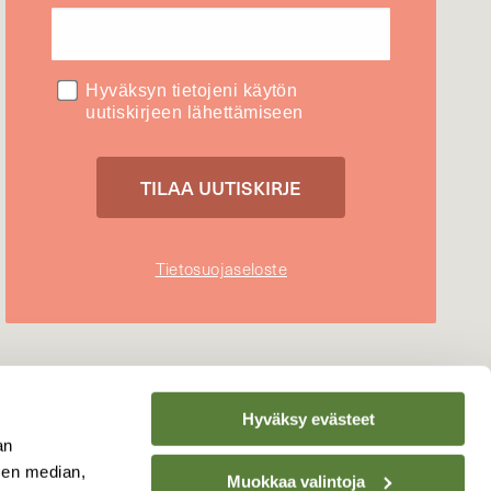
Hyväksyn tietojeni käytön
uutiskirjeen lähettämiseen
Tietosuojaseloste
Hyväksy evästeet
an
sen median,
Muokkaa valintoja