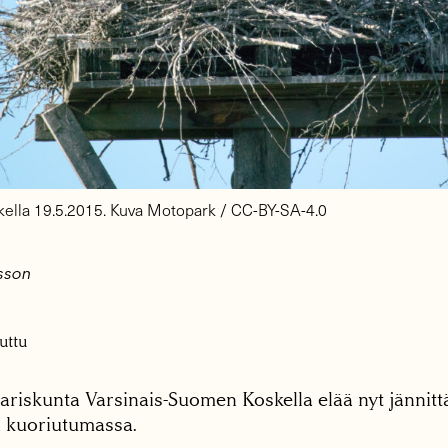
kella 19.5.2015. Kuva Motopark / CC-BY-SA-4.0
lsson
uttu
riskunta Varsinais-Suomen Koskella elää nyt jännitt
i kuoriutumassa.