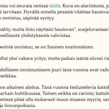
mia voi seurata netissä
täällä
. Kuva on alaviistosta, j
tä tarvitaan. Hyvällä onnella pesästä vilahtaa hautova
 onnistuu, säpinää syntyy.
nähty, mutta lintu näyttäisi hautovan”, suojeluvasta
teellisestä yhdistyksestä vahvistaa.
pesintä onnistuu, se on Suomen ensimmäinen.
lut yksi vakava yritys, mutta paikan isäntä siivosi ri
olliseen onnistumiseen juuri tänä vuonna ovat vaik
seikkaa.
n aikainen aloitus. Tänä vuonna tiedustelevia katto
arhain huhtikuussa. Toinen seikka on ravinto; katto
tössä pitää olla mukavasti muun muassa myyriä, sa
ja linnunpoikasia.