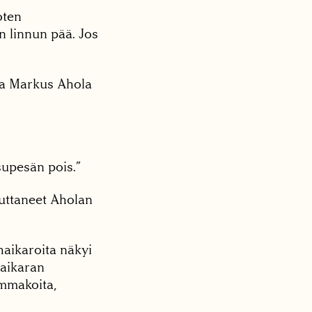
oten
n linnun pää. Jos
ava Markus Ahola
supesän pois.”
uttaneet Aholan
haikaroita näkyi
haikaran
mmakoita,