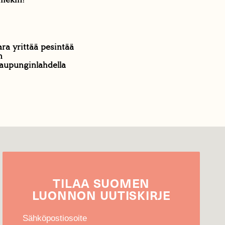
ara yrittää pesintää
n
aupunginlahdella
TILAA
SUOMEN
LUONNON
UUTIS­KIRJE
Sähköpostiosoite