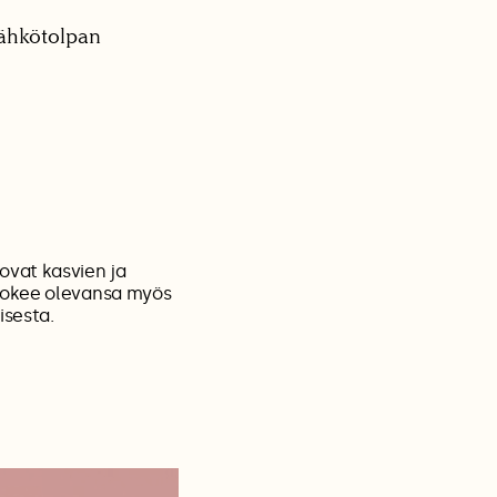
sähkötolpan
ovat kasvien ja
 Kokee olevansa myös
isesta.