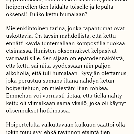
hoiperrellen tien laidalta toiselle ja lopulta
oksensi! Tuliko kettu humalaan?
Mielenkiintoinen tarina, jonka tapahtumat ovat
uskottavia. On täysin mahdollista, että kettu
ennätti käydä tuntemallaan kompostilla ruokaa
etsimässä. Ihmisten oksennukset kelpasivat
varmasti sille. Sen sijaan on epätodennäköistä,
että kettu sai niitä syödessään niin paljon
alkoholia, että tuli humalaan. Kysyjän olettamus,
joka perustuu samana iltana nähdyn ketun
hoiperteluun, on mielestäni liian rohkea.
Emmehän voi varmasti tietää, että tiellä nähty
kettu oli ylimalkaan sama yksilö, joka oli käynyt
oksennukset hotkimassa.
Hoipertelulta vaikuttavaan kulkuun saattoi olla
jokin muu syy, ehkä ravinnon etsintä tien