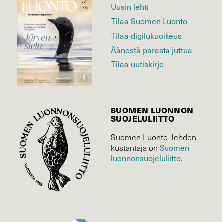
Uusin lehti
Tilaa Suomen Luonto
Tilaa digilukuoikeus
Äänestä parasta juttua
Tilaa uutiskirje
SUOMEN LUONNON­
SUOJELU­LIITTO
Suomen Luonto -lehden
Suomen
kustantaja on
luonnonsuojelu­liitto
.