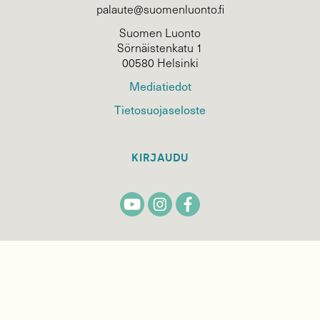
palaute@suomenluonto.fi
Suomen Luonto
Sörnäistenkatu 1
00580 Helsinki
Mediatiedot
Tietosuojaseloste
KIRJAUDU
TILAA
SUOMEN