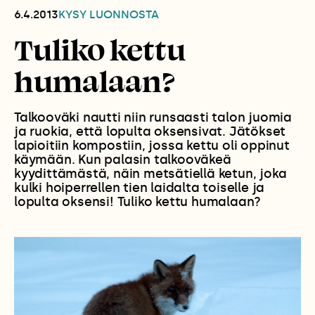
6.4.2013
KYSY LUONNOSTA
Tuliko kettu
humalaan?
Talkooväki nautti niin runsaasti talon juomia
ja ruokia, että lopulta oksensivat. Jätökset
lapioitiin kompostiin, jossa kettu oli oppinut
käymään. Kun palasin talkooväkeä
kyydittämästä, näin metsätiellä ketun, joka
kulki hoiperrellen tien laidalta toiselle ja
lopulta oksensi! Tuliko kettu humalaan?