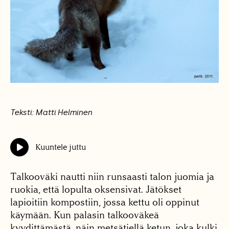
Teksti: Matti Helminen
Kuuntele juttu
Talkooväki nautti niin runsaasti talon juomia ja
ruokia, että lopulta oksensivat. Jätökset
lapioitiin kompostiin, jossa kettu oli oppinut
käymään. Kun palasin talkooväkeä
kyydittämästä, näin metsätiellä ketun, joka kulki