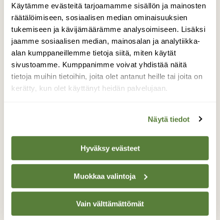
Käytämme evästeitä tarjoamamme sisällön ja mainosten
räätälöimiseen, sosiaalisen median ominaisuuksien
NISÄKKÄÄT
tukemiseen ja kävijämäärämme analysoimiseen. Lisäksi
Repolaisen haukku raikaa nyt lähimetsissä –
jaamme sosiaalisen median, mainosalan ja analytiikka-
mitä muuta ketulle kuuluu?
alan kumppaneillemme tietoja siitä, miten käytät
sivustoamme. Kumppanimme voivat yhdistää näitä
tietoja muihin tietoihin, joita olet antanut heille tai joita on
kerätty, kun olet käyttänyt heidän palvelujaan.
Näytä tiedot
Hyväksy evästeet
Muokkaa valintoja
Vain välttämättömät
LUONTO