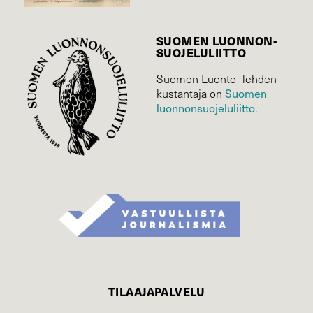
SUOMEN LUONNON­
SUOJELU­LIITTO
Suomen Luonto -lehden
Suomen
kustantaja on
luonnonsuojelu­liitto
.
TILAAJAPALVELU