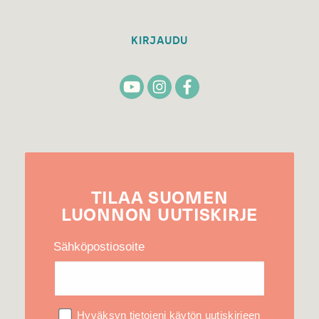
KIRJAUDU
TILAA
SUOMEN
LUONNON
UUTIS­KIRJE
Sähköpostiosoite
Hyväksyn tietojeni käytön uutiskirjeen