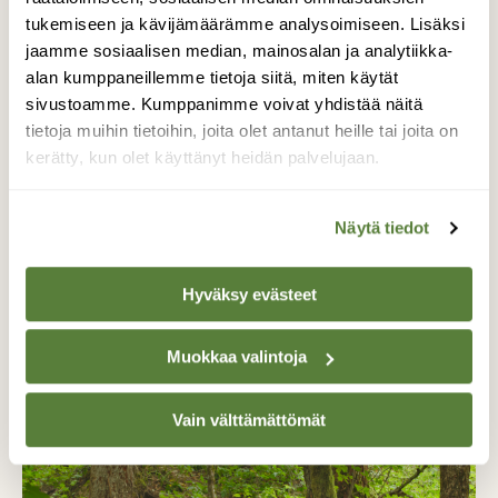
Tilaa Suomen Luonto
tukemiseen ja kävijämäärämme analysoimiseen. Lisäksi
Tue ajankohtaista ja asiantuntevaa
jaamme sosiaalisen median, mainosalan ja analytiikka-
luonto- ja ympäristöjournalismia.
alan kumppaneillemme tietoja siitä, miten käytät
Tilaa Suomen Luonto ja tule mukaan
sivustoamme. Kumppanimme voivat yhdistää näitä
luonnonystävien joukkoon!
tietoja muihin tietoihin, joita olet antanut heille tai joita on
kerätty, kun olet käyttänyt heidän palvelujaan.
Alk. 3 numeroa 23,40 €.
Näytä tiedot
Tilaa nyt!
Hyväksy evästeet
Muokkaa valintoja
Lisää aiheesta
Vain välttämättömät