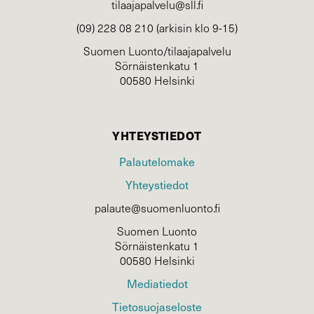
tilaajapalvelu@sll.fi
(09) 228 08 210 (arkisin klo 9-15)
Suomen Luonto/tilaajapalvelu
Sörnäistenkatu 1
00580 Helsinki
YHTEYSTIEDOT
Palautelomake
Yhteystiedot
palaute@suomenluonto.fi
Suomen Luonto
Sörnäistenkatu 1
00580 Helsinki
Mediatiedot
Tietosuojaseloste