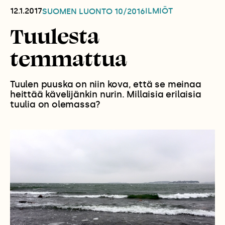
12.1.2017
ILMIÖT
SUOMEN LUONTO
10/2016
Tuulesta
temmattua
Tuulen puuska on niin kova, että se meinaa
heittää kävelijänkin nurin. Millaisia erilaisia
tuulia on olemassa?