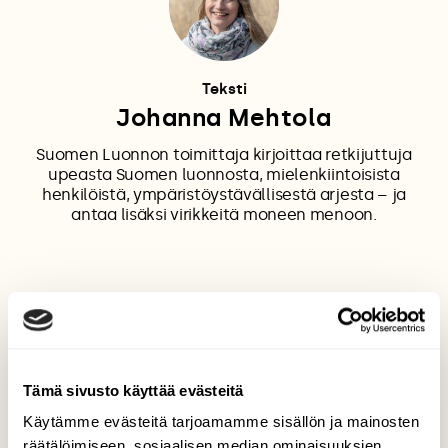
Teksti
Johanna Mehtola
Suomen Luonnon toimittaja kirjoittaa retkijuttuja
upeasta Suomen luonnosta, mielenkiintoisista
henkilöistä, ympäristöystävällisestä arjesta – ja
antaa lisäksi virikkeitä moneen menoon.
ILMAKEHÄ
SÄÄ
TUULEN SYNTY
TUULI
Tämä sivusto käyttää evästeitä
Käytämme evästeitä tarjoamamme sisällön ja mainosten
räätälöimiseen, sosiaalisen median ominaisuuksien