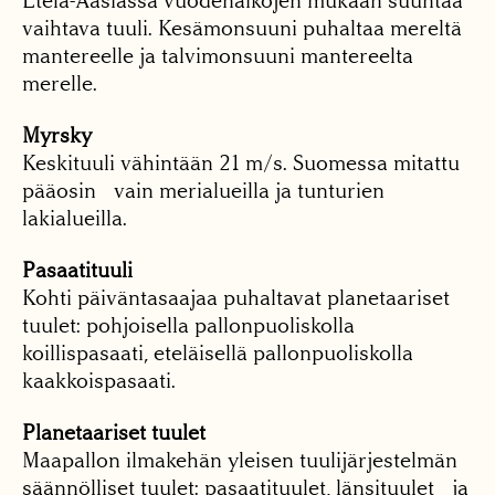
Etelä-Aasiassa vuodenaikojen mukaan suuntaa
vaihtava tuuli. Kesämonsuuni puhaltaa mereltä
mantereelle ja talvimonsuuni mantereelta
merelle.
Myrsky
Keskituuli vähintään 21 m/s. Suomessa mitattu
pääosin vain merialueilla ja tunturien
lakialueilla.
Pasaatituuli
Kohti päiväntasaajaa puhaltavat planetaariset
tuulet: pohjoisella pallonpuoliskolla
koillispasaati, eteläisellä pallonpuoliskolla
kaakkoispasaati.
Planetaariset tuulet
Maapallon ilmakehän yleisen tuulijärjestelmän
säännölliset tuulet: pasaatituulet, länsituulet ja