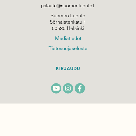
palaute@suomenluonto.fi
Suomen Luonto
Sörnäistenkatu 1
00580 Helsinki
Mediatiedot
Tietosuojaseloste
KIRJAUDU
TILAA
SUOMEN