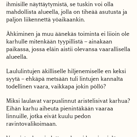
ihmisille näyttäytymistä, se tuskin voi olla
mahdollista alueella, jolla on tiheää asutusta ja
paljon liikennettä yöaikaankin.
Ähkiminen ja muu äänekäs toiminta ei liioin ole
karhulle mitenkään tyypillistä – ainakaan
paikassa, jossa eläin aistii olevansa vaarallisella
alueella.
Laululintujen äkilliselle hiljenemiselle en keksi
syytä – ehkäpä metsään tuli lintujen kannalta
todellinen vaara, vaikkapa jokin pöllö?
Miksi laulavat varpuslinnut aristelisivat karhua?
Eihän karhu aiheuta pienintäkään vaaraa
linnuille, jotka eivät kuulu pedon
ravintovalikoimaan.