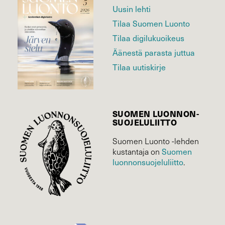
Uusin lehti
Tilaa Suomen Luonto
Tilaa digilukuoikeus
Äänestä parasta juttua
Tilaa uutiskirje
SUOMEN LUONNON­
SUOJELU­LIITTO
Suomen Luonto -lehden
kustantaja on
Suomen
luonnonsuojelu­liitto
.