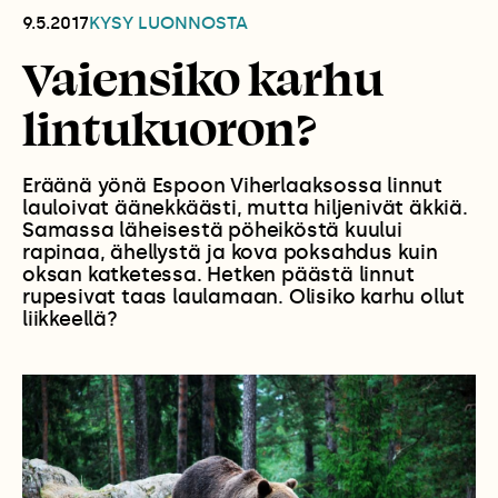
9.5.2017
KYSY LUONNOSTA
Vaiensiko karhu
lintukuoron?
Eräänä yönä Espoon Viherlaaksossa linnut
lauloivat äänekkäästi, mutta hiljenivät äkkiä.
Samassa läheisestä pöheiköstä kuului
rapinaa, ähellystä ja kova poksahdus kuin
oksan katketessa. Hetken päästä linnut
rupesivat taas laulamaan. Olisiko karhu ollut
liikkeellä?