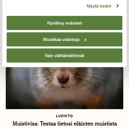
LUONTO
Näytä tiedot
Digitilaajalle: Miten horrostajat pärjäävät nollan
rajalla?
Hyväksy evästeet
Muokkaa valintoja
Vain välttämättömät
LUONTO
Muistivisa: Testaa tietosi eläinten muistista