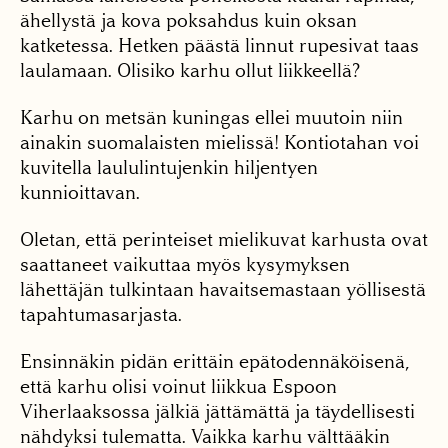
ähellystä ja kova poksahdus kuin oksan
katketessa. Hetken päästä linnut rupesivat taas
laulamaan. Olisiko karhu ollut liikkeellä?
Karhu on metsän kuningas ellei muutoin niin
ainakin suomalaisten mielissä! Kontiotahan voi
kuvitella laululintujenkin hiljentyen
kunnioittavan.
Oletan, että perinteiset mielikuvat karhusta ovat
saattaneet vaikuttaa myös kysymyksen
lähettäjän tulkintaan havaitsemastaan yöllisestä
tapahtumasarjasta.
Ensinnäkin pidän erittäin epätodennäköisenä,
että karhu olisi voinut liikkua Espoon
Viherlaaksossa jälkiä jättämättä ja täydellisesti
nähdyksi tulematta. Vaikka karhu välttääkin