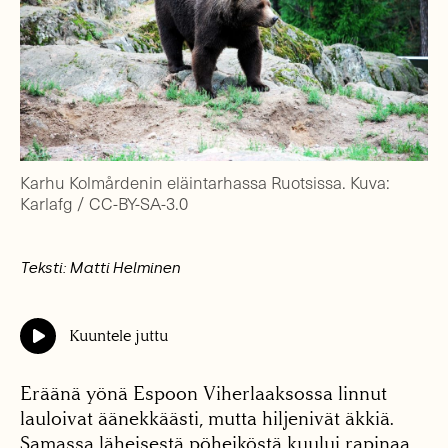
Karhu Kolmårdenin eläintarhassa Ruotsissa. Kuva:
Karlafg / CC-BY-SA-3.0
Teksti: Matti Helminen
Kuuntele juttu
Eräänä yönä Espoon Viherlaaksossa linnut
lauloivat äänekkäästi, mutta hiljenivät äkkiä.
Samassa läheisestä pöheiköstä kuului rapinaa,