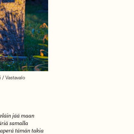
 / Vastavalo
eläin jää maan
ääriä samalla
aaperä tämän takia