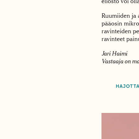
eliöstö voi ol
Ruumiiden ja 
pääosin mikro
ravinteiden p
ravinteet pai
Jari Haimi
Vastaaja on ma
HAJOTTA