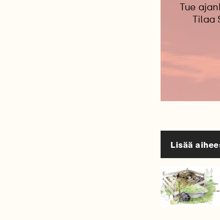
Tue ajan
Tilaa
Lisää aihee