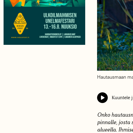
Hautausmaan maap
Kuuntele j
Onko hautausma
pinnalle, josta
alueella. Ihmi