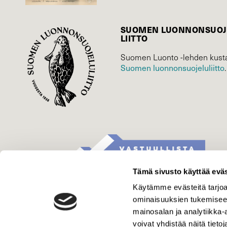
SUOMEN LUONNON­SUOJ
LIITTO
Suomen Luonto -lehden kusta
Suomen luonnonsuojelu­liitto
.
Tämä sivusto käyttää eväs
Käytämme evästeitä tarjoa
ominaisuuksien tukemisee
mainosalan ja analytiikka
voivat yhdistää näitä tietoja