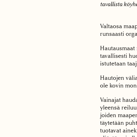
tavallista köy
Valtaosa maape
runsaasti org
Hautausmaat m
tavallisesti hu
istutetaan taa
Hautojen välia
ole kovin moni
Vainajat hauda
yleensä reiluu
joiden maaperä
täytetään puht
tuotavat ainek