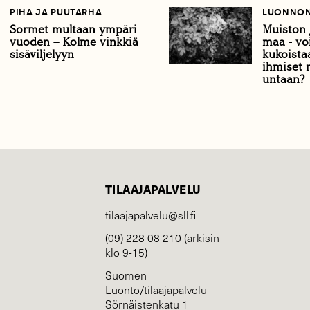
PIHA JA PUUTARHA
LUONNON
Sormet multaan ympäri
Muiston
vuoden – Kolme vinkkiä
maa - vo
sisäviljelyyn
kukoistaa
ihmiset 
untaan?
TILAAJAPALVELU
tilaajapalvelu@sll.fi
(09) 228 08 210 (arkisin
klo 9-15)
Suomen
Luonto/tilaajapalvelu
Sörnäistenkatu 1