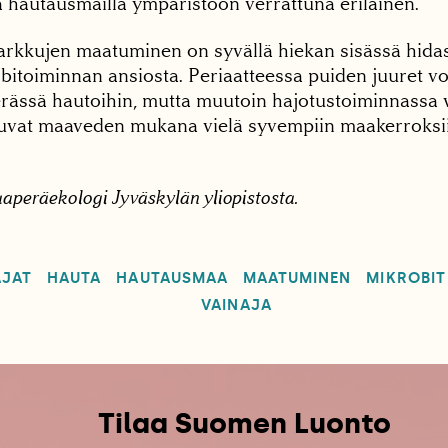
la hautausmailla ympäristöön verrattuna erilainen.
arkkujen maatuminen on syvällä hiekan sisässä hidas
bitoiminnan ansiosta. Periaatteessa puiden juuret vo
erässä hautoihin, mutta muutoin hajotustoiminnassa
nuvat maaveden mukana vielä syvempiin maakerroksii
aperäekologi Jyväskylän yliopistosta.
JAT
HAUTA
HAUTAUSMAA
MAATUMINEN
MIKROBIT
VAINAJA
Tilaa Suomen Luonto