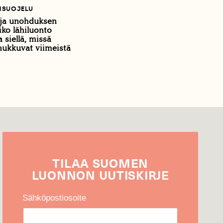
SUOJELU
 ja unohduksen
iko lähiluonto
 siellä, missä
nukkuvat viimeistä
TILAA
SUOMEN
LUONNON
UUTIS­KIRJE
Sähköpostiosoite