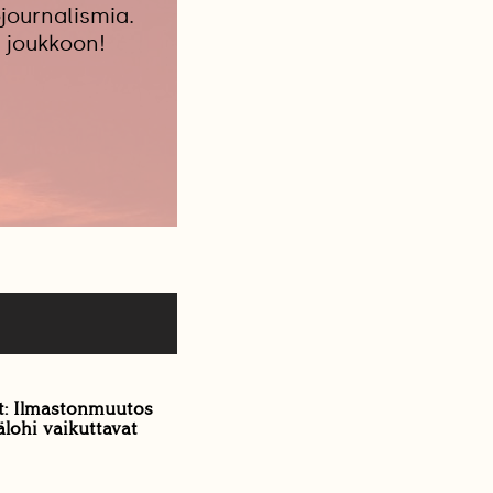
journalismia.
 joukkoon!
t: Ilmastonmuutos
älohi vaikuttavat