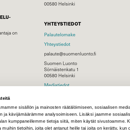
00580 Helsinki
ELU­
YHTEYSTIEDOT
ntaja on
Palautelomake
Yhteystiedot
palaute@suomenluonto.fi
Suomen Luonto
Sörnäistenkatu 1
00580 Helsinki
Mediatiedot
Tietosuojaseloste
teitä
mamme sisällön ja mainosten räätälöimiseen, sosiaalisen medi
n ja kävijämäärämme analysoimiseen. Lisäksi jaamme sosiaali
KIRJAUDU
-alan kumppaneillemme tietoja siitä, miten käytät sivustoamme
 muihin tietoihin, joita olet antanut heille tai joita on kerätty, kun 