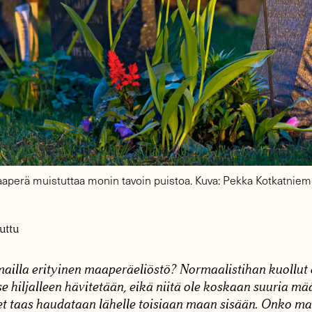
erä muistuttaa monin tavoin puistoa. Kuva: Pekka Kotkatniemi
uttu
illa erityinen maaperä­eliöstö? Normaalistihan kuollut 
 se hiljalleen hävitetään, eikä niitä ole koskaan suuria m
set taas haudataan lähelle toisiaan maan sisään. Onko m