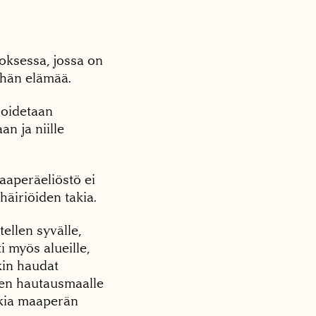
oksessa, jossa on
ähän elämää.
hoidetaan
an ja niille
aaperäeliöstö ei
häiriöiden takia.
ellen syvälle,
i myös alueille,
kin haudat
oten hautausmaalle
takia maaperän