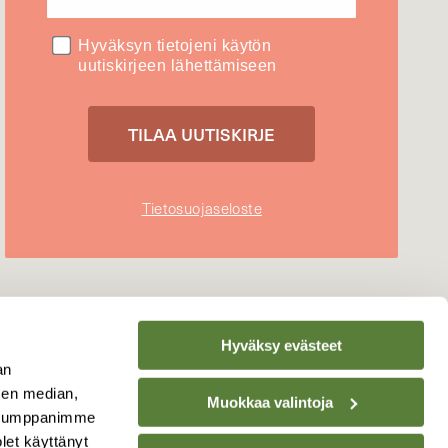
Hyväksyn tietojeni käytön
uutiskirjeen lähettämiseen
Tietosuojaseloste
Hyväksy evästeet
an
sen median,
Muokkaa valintoja
. Kumppanimme
olet käyttänyt