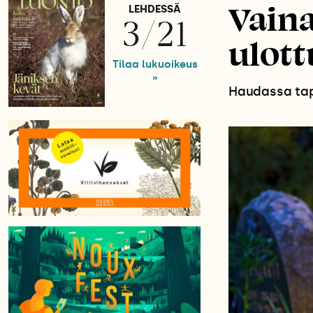
Vaina
LEHDESSÄ
3/21
ulot
Tilaa lukuoikeus
»
Haudassa tap