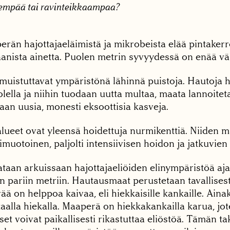
hempää tai ravinteikkaampaa?
rän hajottajaeläimistä ja mikrobeista elää pintakerr
aanista ainetta. Puolen metrin syvyydessä on enää v
uistuttavat ympäristönä lähinnä puistoja. Hautoja 
olella ja niihin tuodaan uutta multaa, maata lannoiteta
jaan uusia, monesti eksoottisia kasveja.
lueet ovat yleensä hoidettuja nurmikenttiä. Niiden m
muotoinen, paljolti intensiivisen hoidon ja jatkuvien 
taan arkuissaan hajottajaeliöiden elinympäristöä ajat
n pariin metriin. Hautausmaat perustetaan tavallisest
ä on helppoa kaivaa, eli hiekkaisille kankaille. Aina
aalla hiekalla. Maaperä on hiekkakankailla karua, j
set voivat paikallisesti rikastuttaa eliöstöä. Tämän 