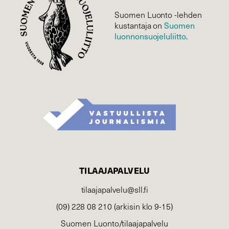
Suomen Luonto -lehden
Suomen
kustantaja on
luonnonsuojelu­liitto
.
TILAAJAPALVELU
tilaajapalvelu@sll.fi
(09) 228 08 210 (arkisin klo 9-15)
Suomen Luonto/tilaajapalvelu