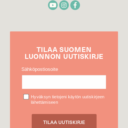
TILAA
SUOMEN
LUONNON
UUTIS­KIRJE
Sähköpostiosoite
Hyväksyn tietojeni käytön uutiskirjeen
lähettämiseen