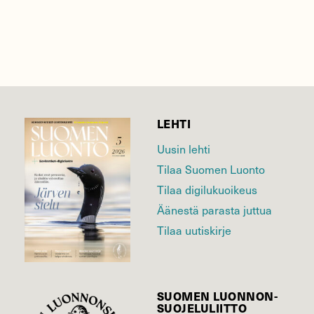
LEHTI
Uusin lehti
Tilaa Suomen Luonto
Tilaa digilukuoikeus
Äänestä parasta juttua
Tilaa uutiskirje
SUOMEN LUONNON­
SUOJELU­LIITTO