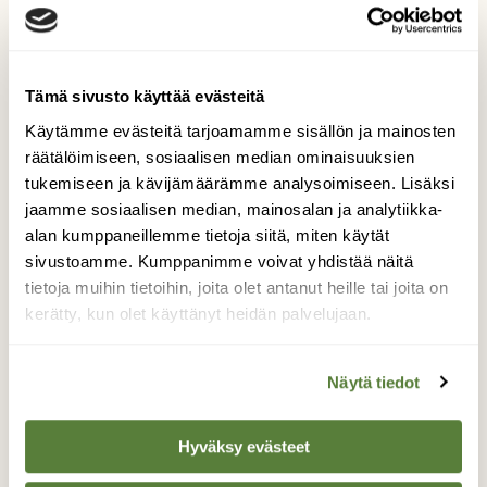
Tämä sivusto käyttää evästeitä
Käytämme evästeitä tarjoamamme sisällön ja mainosten
räätälöimiseen, sosiaalisen median ominaisuuksien
tukemiseen ja kävijämäärämme analysoimiseen. Lisäksi
jaamme sosiaalisen median, mainosalan ja analytiikka-
alan kumppaneillemme tietoja siitä, miten käytät
sivustoamme. Kumppanimme voivat yhdistää näitä
KYSY LUONNOSTA
tietoja muihin tietoihin, joita olet antanut heille tai joita on
Vainajat monien hajottajien
kerätty, kun olet käyttänyt heidän palvelujaan.
ulottumattomissa
Näytä tiedot
Hyväksy evästeet