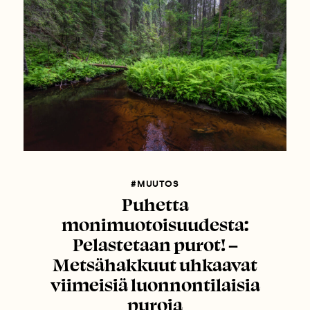
#MUUTOS
Puhetta
monimuotoisuudesta:
Pelastetaan purot! –
Metsähakkuut uhkaavat
viimeisiä luonnontilaisia
puroja