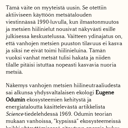
Tämä väite on myyteistä uusin. Se otettiin
aktiiviseen käyttöön metsätalouden
viestinnässä 1990-luvulla, kun ilmastonmuutos
ja metsien hiilinielut nousivat näkyvästi esille
julkisessa keskustelussa. Väitteen ydinajatus on,
että vanhojen metsien puuston tilavuus ei kasva
ja siksi ne eivät toimi hiilinieluina. Tämän
vuoksi vanhat metsät tulisi hakata ja niiden
tilalle pitäisi istuttaa nopeasti kasvavia nuoria
metsiä.
Näkemys vanhojen metsien hiilineutraaliudesta
sai alkunsa yhdysvaltalaisen ekologi
Eugene
Odumin
ekosysteemien kehitystä ja
energiataloutta käsittelevästä artikkelista
Science
-tiedelehdessä 1969. Odumin teorian
mukaan vanhoissa, ”kypsissä” ekosysteemeissä