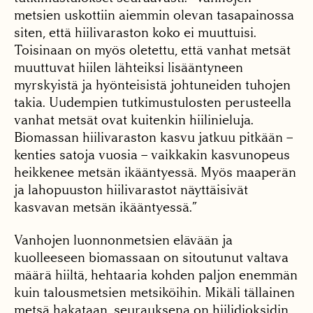
metsien uskottiin aiemmin olevan tasapainossa
siten, että hiilivaraston koko ei muuttuisi.
Toisinaan on myös oletettu, että vanhat metsät
muuttuvat hiilen lähteiksi lisääntyneen
myrskyistä ja hyönteisistä johtuneiden tuhojen
takia. Uudempien tutkimustulosten perusteella
vanhat metsät ovat kuitenkin hiilinieluja.
Biomassan hiilivaraston kasvu jatkuu pitkään –
kenties satoja vuosia – vaikkakin kasvunopeus
heikkenee metsän ikääntyessä. Myös maaperän
ja lahopuuston hiilivarastot näyttäisivät
kasvavan metsän ikääntyessä.”
Vanhojen luonnonmetsien elävään ja
kuolleeseen biomassaan on sitoutunut valtava
määrä hiiltä, hehtaaria kohden paljon enemmän
kuin talousmetsien metsiköihin. Mikäli tällainen
metsä hakataan, seurauksena on hiilidioksidin