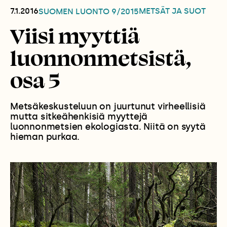
7.1.2016
METSÄT JA SUOT
SUOMEN LUONTO
9/2015
Viisi myyttiä
luonnonmetsistä,
osa 5
Metsäkeskusteluun on juurtunut virheellisiä
mutta sitkeähenkisiä myyttejä
luonnonmetsien ekologiasta. Niitä on syytä
hieman purkaa.