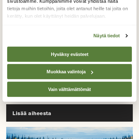
sivustoamme. Kumppanimme voivat yhdistää näitä
tietoja muihin tietoihin, joita olet antanut heille tai joita on
Tue ajankohtaista ja asiantuntevaa
kerätty, kun olet käyttänyt heidän palvelujaan.
luonto- ja ympäristöjournalismia.
Tilaa Suomen Luonto ja tule mukaan
luonnonystävien joukkoon!
Näytä tiedot
Alk. 3 numeroa 23,40 €.
Hyväksy evästeet
Tilaa nyt!
Muokkaa valintoja
Vain välttämättömät
Lisää aiheesta