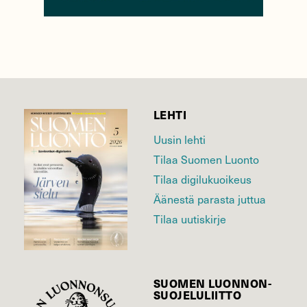
LEHTI
Uusin lehti
Tilaa Suomen Luonto
Tilaa digilukuoikeus
Äänestä parasta juttua
Tilaa uutiskirje
SUOMEN LUONNON­
SUOJELU­LIITTO