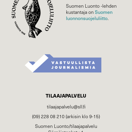
Suomen Luonto -lehden
Suomen
kustantaja on
luonnonsuojelu­liitto
.
TILAAJAPALVELU
tilaajapalvelu@sll.fi
(09) 228 08 210 (arkisin klo 9-15)
Suomen Luonto/tilaajapalvelu