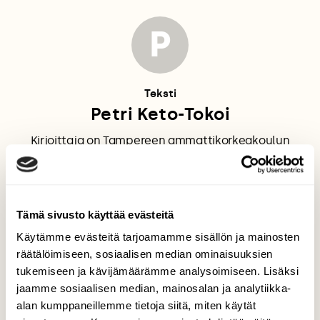
P
Teksti
Petri Keto-Tokoi
Kirjoittaja on Tampereen ammattikorkeakoulun
metsäekologian lehtori ja Suomalainen aarnio­metsä
-kirjan (Maahenki 2010) toinen tekijä.
Tämä sivusto käyttää evästeitä
5 MYYTTIÄ LUONNONMETSISTÄ
Käytämme evästeitä tarjoamamme sisällön ja mainosten
räätälöimiseen, sosiaalisen median ominaisuuksien
tukemiseen ja kävijämäärämme analysoimiseen. Lisäksi
jaamme sosiaalisen median, mainosalan ja analytiikka-
alan kumppaneillemme tietoja siitä, miten käytät
Tilaa Suomen Luonto