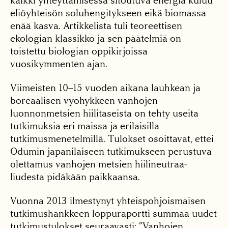
kaikki yhteyttämisessä sitoutuva energia kuluu
eliöyhteisön soluhengitykseen eikä biomassa
enää kasva. Artikkelista tuli teoreettisen
ekologian klassikko ja sen päätelmiä on
toistettu biologian oppikirjoissa
vuosikymmenten ajan.
Viimeisten 10–15 vuoden aikana lauhkean ja
boreaalisen vyöhykkeen vanhojen
luonnonmetsien hiilitaseista on tehty useita
tutkimuksia eri maissa ja erilaisilla
tutkimusmenetelmillä. Tulokset osoittavat, ettei
Odumin japanilaiseen tutkimukseen perustuva
olettamus vanhojen metsien hiilineutraa­
liudesta pidäkään paikkaansa.
Vuonna 2013 ilmestynyt yhteispohjoismaisen
tutkimushankkeen loppuraportti summaa uudet
tutkimustulokset seuraavasti: ”Vanhojen