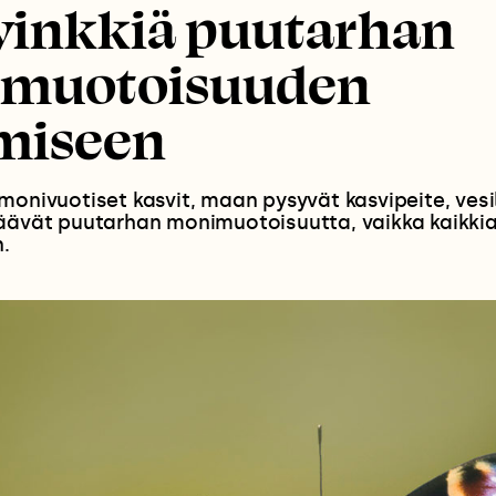
 vinkkiä puutarhan
muotoisuuden
ämiseen
monivuotiset kasvit, maan pysyvät kasvipeite, ves
äävät puutarhan monimuotoisuutta, vaikka kaikkia l
.