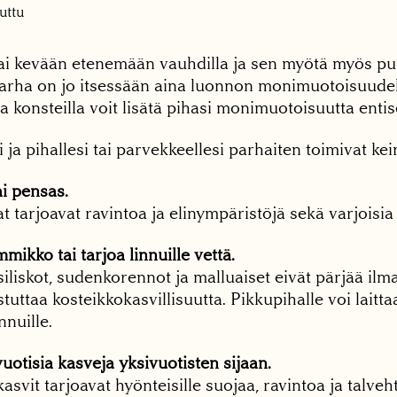
uttu
i kevään etenemään vauhdilla ja sen myötä myös pu
utarha on jo itsessään aina luonnon monimuotoisuudel
lla konsteilla voit lisätä pihasi monimuotoisuutta enti
si ja pihallesi tai parvekkeellesi parhaiten toimivat kei
ai pensas.
t tarjoavat ravintoa ja elinympäristöjä sekä varjoisi
mikko tai tarjoa linnuille vettä.
iliskot, sudenkorennot ja malluaiset eivät pärjää il
stuttaa kosteikkokasvillisuutta. Pikkupihalle voi laitta
nnuille.
uotisia kasveja yksi­vuotisten sijaan.
asvit tarjoavat hyönteisille suojaa, ravintoa ja talveh