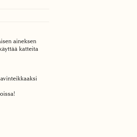
äisen aineksen
äyttää katteita
ravinteikkaaksi
oissa!