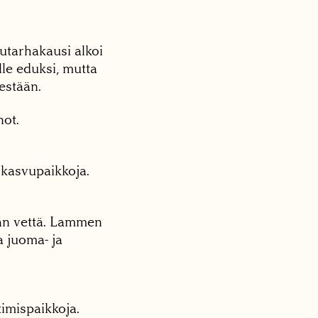
utarhakausi alkoi
le eduksi, mutta
sestään.
not.
a kasvupaikkoja.
man vettä. Lammen
a juoma- ja
timispaikkoja.