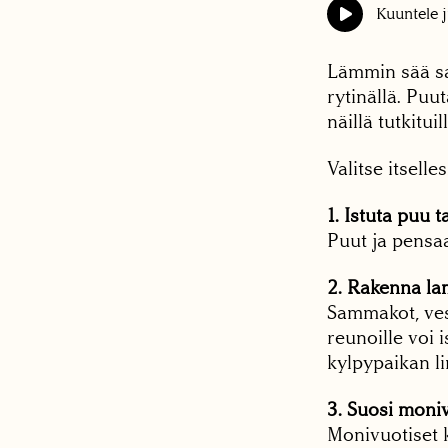
Kuuntele j
Lämmin sää sa
rytinällä. Pu
näillä tutkitui
Valitse itselle
1. Istuta puu t
Puut ja pensaa
2. Rakenna lam
Sammakot, ves
reunoille voi i
kylpypaikan li
3. Suosi moniv
Monivuotiset k