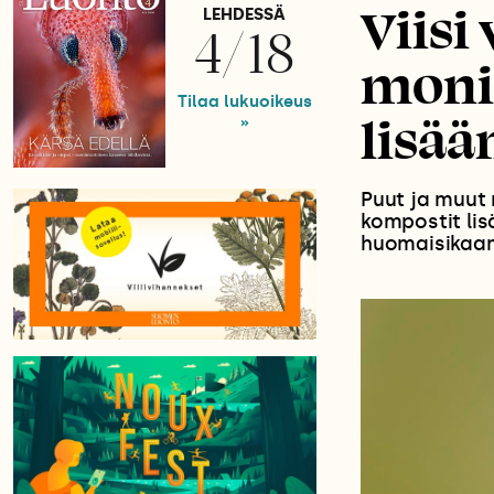
Viisi
LEHDESSÄ
4/18
moni
Tilaa lukuoikeus
lisä
»
Puut ja muut 
kompostit lis
huomaisikaan