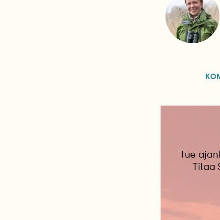
KO
Tue ajan
Tilaa