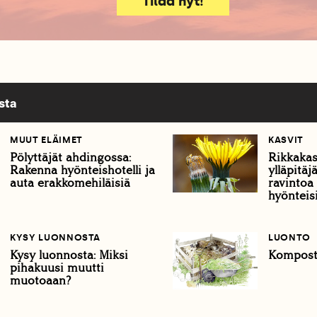
Tilaa nyt!
sta
MUUT ELÄIMET
KASVIT
Pölyttäjät ahdingossa:
Rikkakas
Rakenna hyönteishotelli ja
ylläpitäj
auta erakkomehiläisiä
ravintoa 
hyönteisi
KYSY LUONNOSTA
LUONTO
Kysy luonnosta: Miksi
Komposto
pihakuusi muutti
muotoaan?