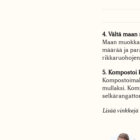
4. Vältä maan 
Maan muokkaam
määrää ja par
rikkaruohojen
5. Kompostoi k
Kompostoimalla
mullaksi. Komp
selkärangattom
Lisää vinkkejä