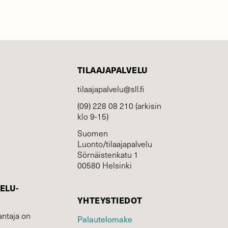
TILAAJAPALVELU
tilaajapalvelu@sll.fi
(09) 228 08 210 (arkisin
klo 9-15)
Suomen
Luonto/tilaajapalvelu
Sörnäistenkatu 1
00580 Helsinki
ELU­
YHTEYSTIEDOT
ntaja on
Palautelomake