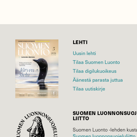
LEHTI
Uusin lehti
Tilaa Suomen Luonto
Tilaa digilukuoikeus
Äänestä parasta juttua
Tilaa uutiskirje
SUOMEN LUONNON­SUOJ
LIITTO
Suomen Luonto -lehden kusta
Suomen luonnonsuojelu­liitto
.