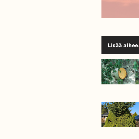
Lisää aihee