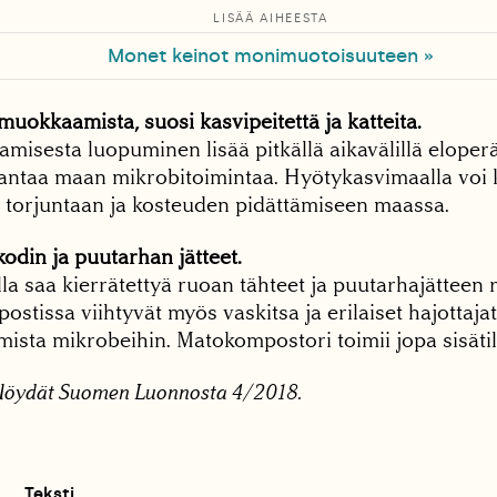
LISÄÄ AIHEESTA
Monet keinot monimuotoisuuteen »
muokkaamista, suosi kasvipeitettä ja katteita.
isesta luopuminen lisää pitkällä aikavälillä eloper
antaa maan mikrobitoimintaa. Hyötykasvimaalla voi k
 torjuntaan ja kosteuden pidättämiseen maassa.
odin ja puu­tarhan jätteet.
 saa kierrätettyä ruoan tähteet ja puutarhajätteen 
ostissa viihtyvät myös vaskitsa ja erilaiset hajottajat
ista mikrobeihin. Matokompostori toimii jopa sisätil
 löydät Suomen Luonnosta 4/2018.
Teksti