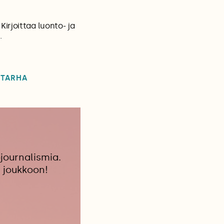
irjoittaa luonto- ja
.
UTARHA
journalismia.
 joukkoon!