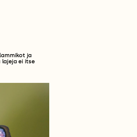
ilammikot ja
ajeja ei itse