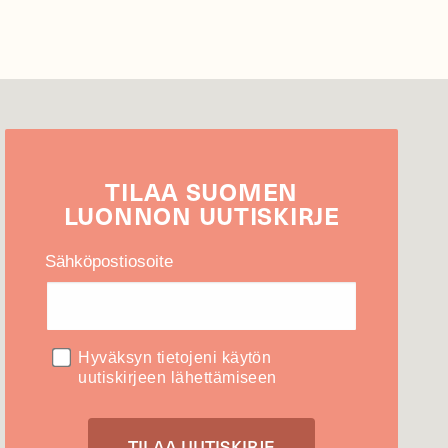
TILAA
SUOMEN
LUONNON
UUTIS­KIRJE
Sähköpostiosoite
Hyväksyn tietojeni käytön
uutiskirjeen lähettämiseen