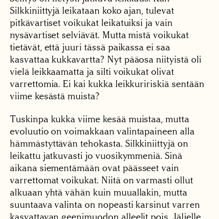
Silkkiniittyjä leikataan koko ajan, tulevat
pitkävartiset voikukat leikatuiksi ja vain
nysävartiset selviävät. Mutta mistä voikukat
tietävät, että juuri tässä paikassa ei saa
kasvattaa kukkavartta? Nyt pääosa niityistä oli
vielä leikkaamatta ja silti voikukat olivat
varrettomia. Ei kai kukka leikkuririskiä sentään
viime kesästä muista?
Tuskinpa kukka viime kesää muistaa, mutta
evoluutio on voimakkaan valintapaineen alla
hämmästyttävän tehokasta. Silkkiniittyjä on
leikattu jatkuvasti jo vuosikymmeniä. Sinä
aikana siementämään ovat päässeet vain
varrettomat voikukat. Niitä on varmasti ollut
alkuaan yhtä vähän kuin muuallakin, mutta
suuntaava valinta on nopeasti karsinut varren
kasvattavan geenimuodon alleelit pois. Jäljelle