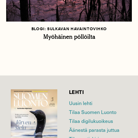
BLOGI: SULKAVAN HAVAINTOVIHKO
Myöhäinen pöllöilta
LEHTI
Uusin lehti
Tilaa Suomen Luonto
Tilaa digilukuoikeus
Äänestä parasta juttua