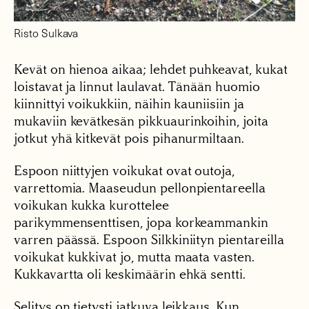
Risto Sulkava
Kevät on hienoa aikaa; lehdet puhkeavat, kukat
loistavat ja linnut laulavat. Tänään huomio
kiinnittyi voikukkiin, näihin kauniisiin ja
mukaviin kevätkesän pikkuaurinkoihin, joita
jotkut yhä kitkevät pois pihanurmiltaan.
Espoon niittyjen voikukat ovat outoja,
varrettomia. Maaseudun pellonpientareella
voikukan kukka kurottelee
parikymmensenttisen, jopa korkeammankin
varren päässä. Espoon Silkkiniityn pientareilla
voikukat kukkivat jo, mutta maata vasten.
Kukkavartta oli keskimäärin ehkä sentti.
Selitys on tietysti jatkuva leikkaus. Kun