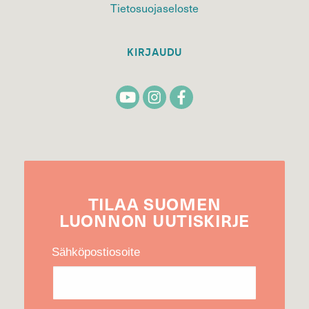
Tietosuojaseloste
KIRJAUDU
TILAA
SUOMEN
LUONNON
UUTIS­KIRJE
Sähköpostiosoite