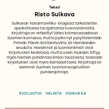
Teksti
Risto Sulkava
Sulkavan havaintovihko -blogissa tarkasteltiin
ajankohtaisia tai ajattomia luonnonilmiöitä.
Kirjoittaja on retkeillyt lähes kolmessasadassa
Suomen kunnassa, mutta pyrkii nyt pysyttelemään
Pirteän Pässin kotitanhuvilla, eli Heinäveden
seudulla. Havainnot ja luonnonilmiöt ovat
kirjoitusten keskiössä, mutta usein mukaan liittyy
myös hieman pohdintaa ilmiön taustoista, toisinaan
kirjoitukset ovat myös kantaaottavia. Kirjoittaja oli
aiemmin Suomen luonnonsuojeluliiton
puheenjohtaja.
EVOLUUTIO
VALINTA
VOIKUKKA