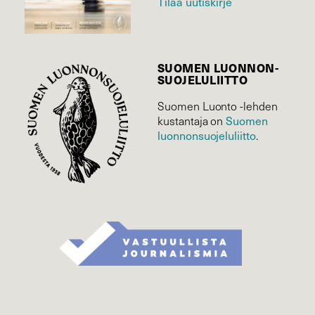
Tilaa uutiskirje
SUOMEN LUONNON­
SUOJELU­LIITTO
Suomen Luonto -lehden
Suomen
kustantaja on
luonnonsuojelu­liitto
.