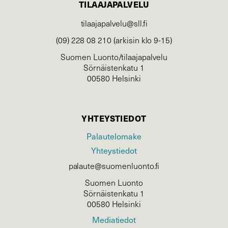
TILAAJAPALVELU
tilaajapalvelu@sll.fi
(09) 228 08 210 (arkisin klo 9-15)
Suomen Luonto/tilaajapalvelu
Sörnäistenkatu 1
00580 Helsinki
YHTEYSTIEDOT
Palautelomake
Yhteystiedot
palaute@suomenluonto.fi
Suomen Luonto
Sörnäistenkatu 1
00580 Helsinki
Mediatiedot