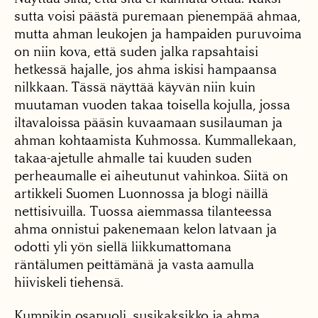
sutta voisi päästä puremaan pienempää ahmaa,
mutta ahman leukojen ja hampaiden puruvoima
on niin kova, että suden jalka rapsahtaisi
hetkessä hajalle, jos ahma iskisi hampaansa
nilkkaan. Tässä näyttää käyvän niin kuin
muutaman vuoden takaa toisella kojulla, jossa
iltavaloissa pääsin kuvaamaan susilauman ja
ahman kohtaamista Kuhmossa. Kummallekaan,
takaa-ajetulle ahmalle tai kuuden suden
perheaumalle ei aiheutunut vahinkoa. Siitä on
artikkeli Suomen Luonnossa ja blogi näillä
nettisivuilla. Tuossa aiemmassa tilanteessa
ahma onnistui pakenemaan kelon latvaan ja
odotti yli yön siellä liikkumattomana
räntälumen peittämänä ja vasta aamulla
hiiviskeli tiehensä.
Kumpikin osapuoli, susikaksikko ja ahma