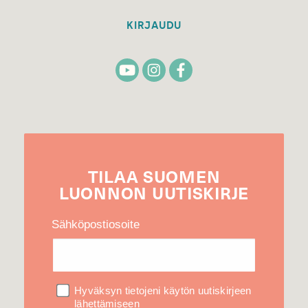
KIRJAUDU
TILAA
SUOMEN
LUONNON
UUTIS­KIRJE
Sähköpostiosoite
Hyväksyn tietojeni käytön uutiskirjeen
lähettämiseen