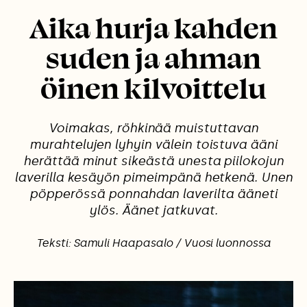
Aika hurja kahden
suden ja ahman
öinen kilvoittelu
Voimakas, röhkinää muistuttavan
murahtelujen lyhyin välein toistuva ääni
herättää minut sikeästä unesta piilokojun
laverilla kesäyön pimeimpänä hetkenä. Unen
pöpperössä ponnahdan laverilta ääneti
ylös. Äänet jatkuvat.
Teksti: Samuli Haapasalo / Vuosi luonnossa