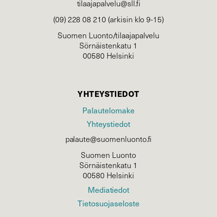
tilaajapalvelu@sll.fi
(09) 228 08 210 (arkisin klo 9-15)
Suomen Luonto/tilaajapalvelu
Sörnäistenkatu 1
00580 Helsinki
YHTEYSTIEDOT
Palautelomake
Yhteystiedot
palaute@suomenluonto.fi
Suomen Luonto
Sörnäistenkatu 1
00580 Helsinki
Mediatiedot
Tietosuojaseloste