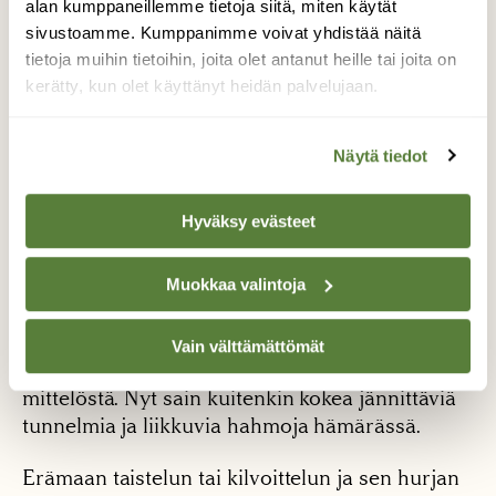
alan kumppaneillemme tietoja siitä, miten käytät
sivustoamme. Kumppanimme voivat yhdistää näitä
tietoja muihin tietoihin, joita olet antanut heille tai joita on
kerätty, kun olet käyttänyt heidän palvelujaan.
Näytä tiedot
Susi kuin ”haamu”
Hyväksy evästeet
Tietysti ajattelen, että olisinpa voinut kuvata
Muokkaa valintoja
tämän tapahtuman tiimellystä, yksityiskohtia ja
kulkua ilta- tai aamuhämärän valossa! Olisin
Vain välttämättömät
voinut saada todella mielenkiintoisia lähikuvia
mittelöstä. Nyt sain kuitenkin kokea jännittäviä
tunnelmia ja liikkuvia hahmoja hämärässä.
Erämaan taistelun tai kilvoittelun ja sen hurjan