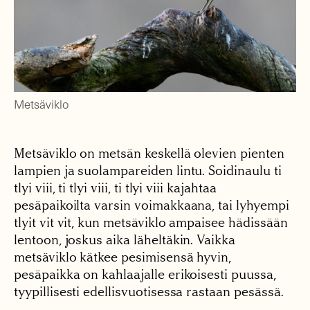
Metsäviklo
Metsäviklo on metsän keskellä olevien pienten
lampien ja suolampareiden lintu. Soidinaulu ti
tlyi viii, ti tlyi viii, ti tlyi viii kajahtaa
pesäpaikoilta varsin voimakkaana, tai lyhyempi
tlyit vit vit, kun metsäviklo ampaisee hädissään
lentoon, joskus aika läheltäkin. Vaikka
metsäviklo kätkee pesimisensä hyvin,
pesäpaikka on kahlaajalle erikoisesti puussa,
tyypillisesti edellisvuotisessa rastaan pesässä.