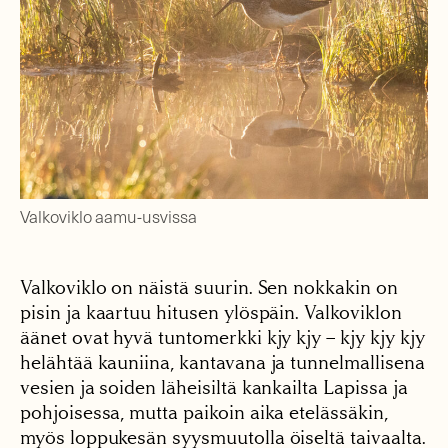
Valkoviklo aamu-usvissa
Valkoviklo on näistä suurin. Sen nokkakin on
pisin ja kaartuu hitusen ylöspäin. Valkoviklon
äänet ovat hyvä tuntomerkki kjy kjy – kjy kjy kjy
helähtää kauniina, kantavana ja tunnelmallisena
vesien ja soiden läheisiltä kankailta Lapissa ja
pohjoisessa, mutta paikoin aika etelässäkin,
myös loppukesän syysmuutolla öiseltä taivaalta.