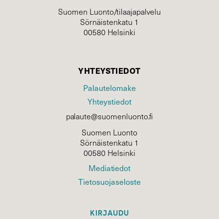
Suomen Luonto/tilaajapalvelu
Sörnäistenkatu 1
00580 Helsinki
YHTEYSTIEDOT
Palautelomake
Yhteystiedot
palaute@suomenluonto.fi
Suomen Luonto
Sörnäistenkatu 1
00580 Helsinki
Mediatiedot
Tietosuojaseloste
KIRJAUDU