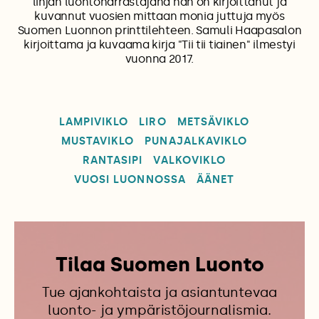
linjan luontoharrastajana hän on kirjoittanut ja
kuvannut vuosien mittaan monia juttuja myös
Suomen Luonnon printtilehteen. Samuli Haapasalon
kirjoittama ja kuvaama kirja "Tii tii tiainen" ilmestyi
vuonna 2017.
LAMPIVIKLO
LIRO
METSÄVIKLO
MUSTAVIKLO
PUNAJALKAVIKLO
RANTASIPI
VALKOVIKLO
VUOSI LUONNOSSA
ÄÄNET
Tilaa Suomen Luonto
Tue ajankohtaista ja asiantuntevaa
luonto- ja ympäristöjournalismia.