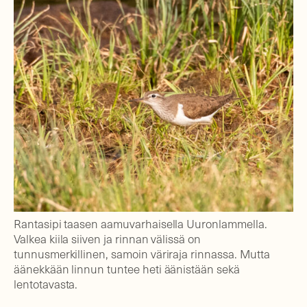
Rantasipi taasen aamuvarhaisella Uuronlammella.
Valkea kiila siiven ja rinnan välissä on
tunnusmerkillinen, samoin väriraja rinnassa. Mutta
äänekkään linnun tuntee heti äänistään sekä
lentotavasta.