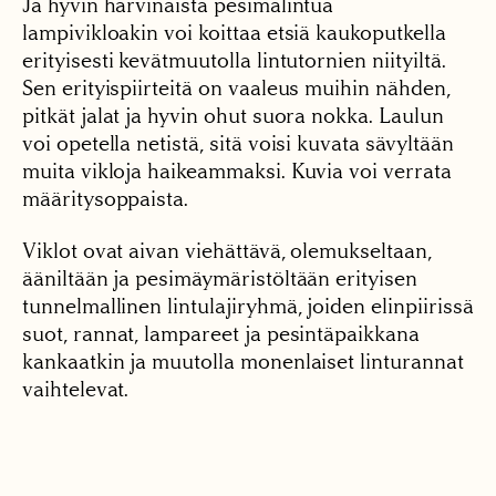
Ja hyvin harvinaista pesimälintua
lampivikloakin voi koittaa etsiä kaukoputkella
erityisesti kevätmuutolla lintutornien niityiltä.
Sen erityispiirteitä on vaaleus muihin nähden,
pitkät jalat ja hyvin ohut suora nokka. Laulun
voi opetella netistä, sitä voisi kuvata sävyltään
muita vikloja haikeammaksi. Kuvia voi verrata
määritysoppaista.
Viklot ovat aivan viehättävä, olemukseltaan,
ääniltään ja pesimäymäristöltään erityisen
tunnelmallinen lintulajiryhmä, joiden elinpiirissä
suot, rannat, lampareet ja pesintäpaikkana
kankaatkin ja muutolla monenlaiset linturannat
vaihtelevat.