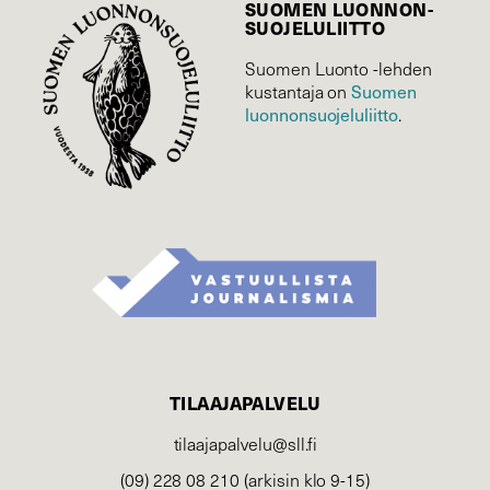
SUOMEN LUONNON­
SUOJELU­LIITTO
Suomen Luonto -lehden
Suomen
kustantaja on
luonnonsuojelu­liitto
.
TILAAJAPALVELU
tilaajapalvelu@sll.fi
(09) 228 08 210 (arkisin klo 9-15)