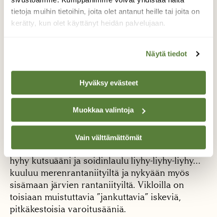
tietoja muihin tietoihin, joita olet antanut heille tai joita on
kerätty, kun olet käyttänyt heidän palvelujaan.
Mustaviklo syyskesällä
Näytä tiedot
Hyväksy evästeet
Naaras ja nuori lintu ovat kuitenkin vaikeammin
tunnistettavasti vaaleampia.
Muokkaa valintoja
Punajalkaviklon punaiset jalat ja lennossa
näkyvä siipien takaosan valkoinen väri sekä
Vain välttämättömät
äänet ovat muista erottavia tuntomerkkejä. Tjyy
hyhy kutsuääni ja soidinlaulu liyhy-liyhy-liyhy…
kuuluu merenrantaniityiltä ja nykyään myös
sisämaan järvien rantaniityiltä. Vikloilla on
toisiaan muistuttavia ”jankuttavia” iskeviä,
pitkäkestoisia varoitusääniä.