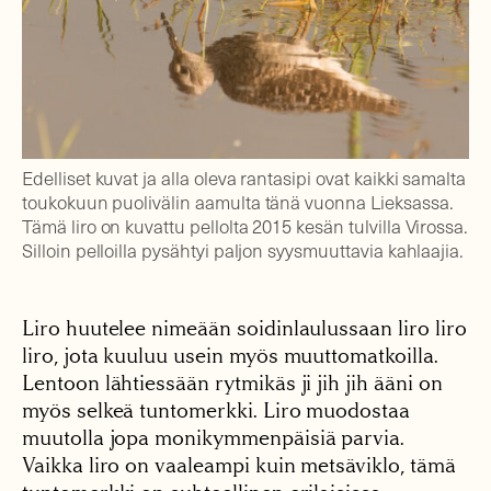
Edelliset kuvat ja alla oleva rantasipi ovat kaikki samalta
toukokuun puolivälin aamulta tänä vuonna Lieksassa.
Tämä liro on kuvattu pellolta 2015 kesän tulvilla Virossa.
Silloin pelloilla pysähtyi paljon syysmuuttavia kahlaajia.
Liro huutelee nimeään soidinlaulussaan liro liro
liro, jota kuuluu usein myös muuttomatkoilla.
Lentoon lähtiessään rytmikäs ji jih jih ääni on
myös selkeä tuntomerkki. Liro muodostaa
muutolla jopa monikymmenpäisiä parvia.
Vaikka liro on vaaleampi kuin metsäviklo, tämä