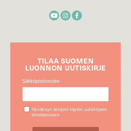
TILAA
SUOMEN
LUONNON
UUTIS­KIRJE
Sähköpostiosoite
Hyväksyn tietojeni käytön uutiskirjeen
lähettämiseen