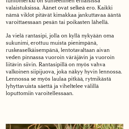
tuntomerkki on suhteellinen erilaisissa
valaistuksissa. Äänet ovat selkeä ero. Kaikki
nämä viklot pitävät kimakkaa jankuttavaa ääntä
varoittaessaan pesän tai poikasten lähellä.
Ja vielä rantasipi, jolla on kyllä nykyään oma
sukunimi, erottuu muista pienimpänä,
ruskeaselkäisempänä, lentotavaltaan aivan
veden pinnassa vuoroin väräjävin ja vuoroin
liitävin siivin. Rantasipillä on myös vahva
valkoinen siipijuova, joka näkyy hyvin lennossa.
Lennossa se myös laulaa pitkää, rytmikästä
lyhyttavuista säettä ja viheltelee välillä
loputtomiin varoitellessaan.