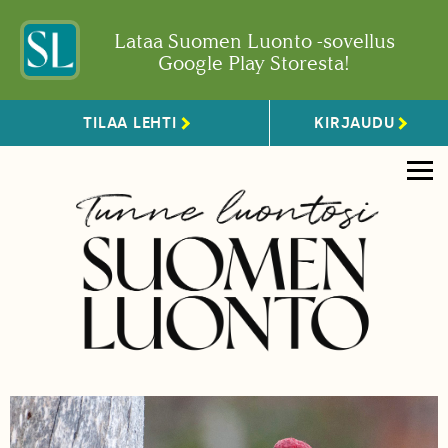
Lataa Suomen Luonto -sovellus
Google Play Storesta!
TILAA LEHTI
KIRJAUDU