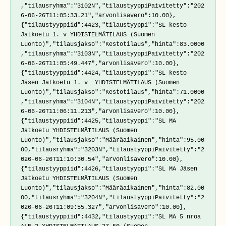
,"tilausryhma":"3102N","tilaustyyppiPaivitetty":"202
6-06-26T11:05:33.21","arvonlisavero":10.00},
{"tilaustyyppiid":4423,"tilaustyyppi":"SL kesto 
Jatkoetu 1. v YHDISTELMÄTILAUS (Suomen 
Luonto)","tilausjakso":"Kestotilaus","hinta":83.0000
,"tilausryhma":"3103N","tilaustyyppiPaivitetty":"202
6-06-26T11:05:49.447","arvonlisavero":10.00},
{"tilaustyyppiid":4424,"tilaustyyppi":"SL kesto 
Jäsen Jatkoetu 1. v  YHDISTELMÄTILAUS (Suomen 
Luonto)","tilausjakso":"Kestotilaus","hinta":71.0000
,"tilausryhma":"3104N","tilaustyyppiPaivitetty":"202
6-06-26T11:06:11.213","arvonlisavero":10.00},
{"tilaustyyppiid":4425,"tilaustyyppi":"SL MA 
Jatkoetu YHDISTELMÄTILAUS (Suomen 
Luonto)","tilausjakso":"Määräaikainen","hinta":95.00
00,"tilausryhma":"3203N","tilaustyyppiPaivitetty":"2
026-06-26T11:10:30.54","arvonlisavero":10.00},
{"tilaustyyppiid":4426,"tilaustyyppi":"SL MA Jäsen 
Jatkoetu YHDISTELMÄTILAUS (Suomen 
Luonto)","tilausjakso":"Määräaikainen","hinta":82.00
00,"tilausryhma":"3204N","tilaustyyppiPaivitetty":"2
026-06-26T11:09:55.327","arvonlisavero":10.00},
{"tilaustyyppiid":4432,"tilaustyyppi":"SL MA 5 nroa 