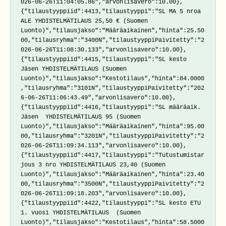
026-06-26T11:04:05.86","arvonlisavero":10.00},
{"tilaustyyppiid":4413,"tilaustyyppi":"SL MA 5 nroa 
ALE YHDISTELMÄTILAUS 25,50 € (Suomen 
Luonto)","tilausjakso":"Määräaikainen","hinta":25.50
00,"tilausryhma":"3400N","tilaustyyppiPaivitetty":"2
026-06-26T11:08:30.133","arvonlisavero":10.00},
{"tilaustyyppiid":4415,"tilaustyyppi":"SL kesto 
Jäsen YHDISTELMÄTILAUS (Suomen 
Luonto)","tilausjakso":"Kestotilaus","hinta":84.0000
,"tilausryhma":"3101N","tilaustyyppiPaivitetty":"202
6-06-26T11:06:43.49","arvonlisavero":10.00},
{"tilaustyyppiid":4416,"tilaustyyppi":"SL määräaik. 
Jäsen  YHDISTELMÄTILAUS 95 (Suomen 
Luonto)","tilausjakso":"Määräaikainen","hinta":95.00
00,"tilausryhma":"3201N","tilaustyyppiPaivitetty":"2
026-06-26T11:09:34.113","arvonlisavero":10.00},
{"tilaustyyppiid":4417,"tilaustyyppi":"Tutustumistar
jous 3 nro YHDISTELMÄTILAUS 23,40 (Suomen 
Luonto)","tilausjakso":"Määräaikainen","hinta":23.40
00,"tilausryhma":"3500N","tilaustyyppiPaivitetty":"2
026-06-26T11:09:18.203","arvonlisavero":10.00},
{"tilaustyyppiid":4422,"tilaustyyppi":"SL kesto ETU 
1. vuosi YHDISTELMÄTILAUS  (Suomen 
Luonto)","tilausjakso":"Kestotilaus","hinta":58.5000