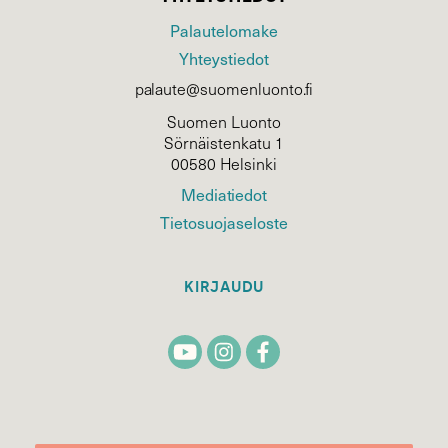
Palautelomake
Yhteystiedot
palaute@suomenluonto.fi
Suomen Luonto
Sörnäistenkatu 1
00580 Helsinki
Mediatiedot
Tietosuojaseloste
KIRJAUDU