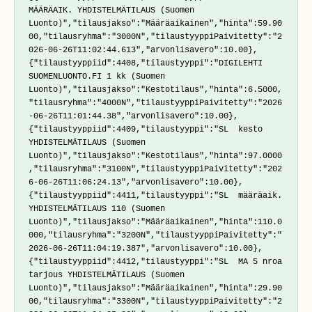
MÄÄRÄAIK. YHDISTELMÄTILAUS (Suomen 
Luonto)","tilausjakso":"Määräaikainen","hinta":59.90
00,"tilausryhma":"3000N","tilaustyyppiPaivitetty":"2
026-06-26T11:02:44.613","arvonlisavero":10.00},
{"tilaustyyppiid":4408,"tilaustyyppi":"DIGILEHTI 
SUOMENLUONTO.FI 1 kk (Suomen 
Luonto)","tilausjakso":"Kestotilaus","hinta":6.5000,
"tilausryhma":"4000N","tilaustyyppiPaivitetty":"2026
-06-26T11:01:44.38","arvonlisavero":10.00},
{"tilaustyyppiid":4409,"tilaustyyppi":"SL  kesto 
YHDISTELMÄTILAUS (Suomen 
Luonto)","tilausjakso":"Kestotilaus","hinta":97.0000
,"tilausryhma":"3100N","tilaustyyppiPaivitetty":"202
6-06-26T11:06:24.13","arvonlisavero":10.00},
{"tilaustyyppiid":4411,"tilaustyyppi":"SL  määräaik. 
YHDISTELMÄTILAUS 110 (Suomen 
Luonto)","tilausjakso":"Määräaikainen","hinta":110.0
000,"tilausryhma":"3200N","tilaustyyppiPaivitetty":"
2026-06-26T11:04:19.387","arvonlisavero":10.00},
{"tilaustyyppiid":4412,"tilaustyyppi":"SL  MA 5 nroa 
tarjous YHDISTELMÄTILAUS (Suomen 
Luonto)","tilausjakso":"Määräaikainen","hinta":29.90
00,"tilausryhma":"3300N","tilaustyyppiPaivitetty":"2