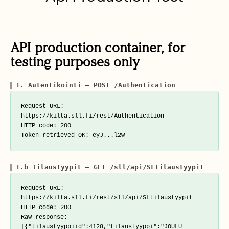
API production container, for
testing purposes only
1. Autentikointi — POST /Authentication
Request URL: 
https://kilta.sll.fi/rest/Authentication

HTTP code: 200

1.b Tilaustyypit — GET /sll/api/SLtilaustyypit
Request URL: 
https://kilta.sll.fi/rest/sll/api/SLtilaustyypit

HTTP code: 200

Raw response: 
[{"tilaustyyppiid":4128,"tilaustyyppi":"JOULU 