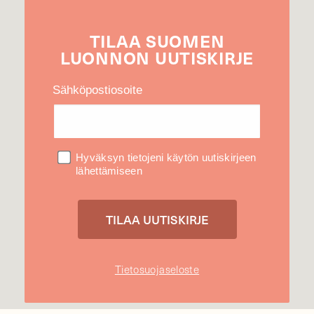
TILAA
SUOMEN
LUONNON
UUTIS­KIRJE
Sähköpostiosoite
Hyväksyn tietojeni käytön uutiskirjeen
lähettämiseen
Tietosuojaseloste