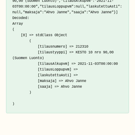
90,00 (Suomen Luonto)","tilausAlkupvm":"2021-11-
03T00:00:00","tilausLoppupvm":null,"laskutettuAsti":
null,"maksaja":"Ahvo Janne","saaja":"Ahvo Janne"}]

Decoded:

Array

(

    [0] => stdClass Object

        (

            [tilausnumero] => 212310

            [tilaustyyppi] => KESTO 10 nro 90,00 
(Suomen Luonto)

            [tilausAlkupvm] => 2021-11-03T00:00:00

            [tilausLoppupvm] => 

            [laskutettuAsti] => 

            [maksaja] => Ahvo Janne

            [saaja] => Ahvo Janne

        )
