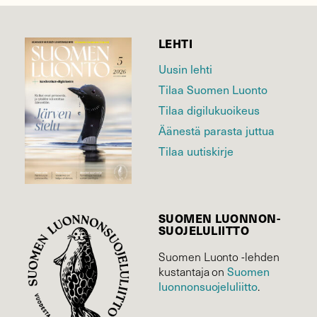
LEHTI
Uusin lehti
Tilaa Suomen Luonto
Tilaa digilukuoikeus
Äänestä parasta juttua
Tilaa uutiskirje
SUOMEN LUONNON­
SUOJELU­LIITTO
Suomen Luonto -lehden
Suomen
kustantaja on
luonnonsuojelu­liitto
.