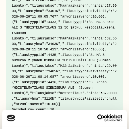
ALE_2 YHDISTELMÄTILAUS 27,50 (Suomen 
Luonto)","tilausjakso":"Määräaikainen","hinta":27.50
00,"tilausryhma":"3401N","tilaustyyppiPaivitetty":"2
026-06-26T11:09:05.767","arvonlisavero":10.00},
{"tilaustyyppiid":4433,"tilaustyyppi":"SL MA 5 nroa 
ALE_3 YHDISTELMÄTILAUS 32,50 jatkuu kestotilauksena 
(Suomen 
Luonto)","tilausjakso":"Määräaikainen","hinta":32.50
00,"tilausryhma":"3403N","tilaustyyppiPaivitetty":"2
026-06-26T11:10:50.413","arvonlisavero":10.00},
{"tilaustyyppiid":4435,"tilaustyyppi":"SL MA 3 
numeroa 2 yhden hinnalla YHDISTELMÄTILAUS (Suomen 
Luonto)","tilausjakso":"Määräaikainen","hinta":29.00
00,"tilausryhma":"3405N","tilaustyyppiPaivitetty":"2
026-06-26T11:08:14.087","arvonlisavero":10.00},
{"tilaustyyppiid":4436,"tilaustyyppi":"SL kesto 
YHDISTELMÄTILAUS SIENISEURA ALE  (Suomen 
Luonto)","tilausjakso":"Kestotilaus","hinta":87.0000
,"tilausryhma":"3110N","tilaustyyppiPaivitetty":null
,"arvonlisavero":10.00}]

4. Jäsenyys voimassa — GET