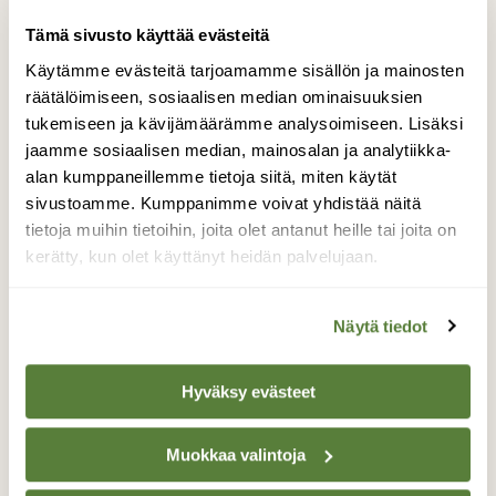
/sll/api/JasenyysVoimassa?Jasennumero=10
Tämä sivusto käyttää evästeitä
--- JASENYYS VOIMASSA (Jasennumero=10) ---

Käytämme evästeitä tarjoamamme sisällön ja mainosten
Request URL: 
räätälöimiseen, sosiaalisen median ominaisuuksien
https://kilta.sll.fi/rest/sll/api/JasenyysVoimassa?
Jasennumero=10

tukemiseen ja kävijämäärämme analysoimiseen. Lisäksi
HTTP code: 200

jaamme sosiaalisen median, mainosalan ja analytiikka-
alan kumppaneillemme tietoja siitä, miten käytät
sivustoamme. Kumppanimme voivat yhdistää näitä
tietoja muihin tietoihin, joita olet antanut heille tai joita on
5. SL Tilaus voimassa — GET
/sll/api/SLtilausVoimassa?
kerätty, kun olet käyttänyt heidän palvelujaan.
Sahkopostiosoite=janne.ahvo@gmail.com
--- SL TILAUS VOIMASSA (janne.ahvo@gmail.com) ---

Näytä tiedot
Request URL: 
https://kilta.sll.fi/rest/sll/api/SLtilausVoimassa?
Sahkopostiosoite=janne.ahvo%40gmail.com

Hyväksy evästeet
HTTP code: 200

Raw response: 
{"sLtilausVoimassa":true,"tilausPaattyy":null,"sisal
Muokkaa valintoja