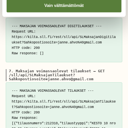
Vain välttämättömät
6. Maksajan voimassaolevat digitilaukset — GET
/sll/api/SLMaksajanDigitilaukset?
Sahkopostiosoite=janne.ahvo@gmail.com
--- MAKSAJAN VOIMASSAOLEVAT DIGITILAUKSET ---

Request URL: 
https://kilta.sll.fi/rest/sll/api/SLMaksajanDigitila
ukset?Sahkopostiosoite=janne.ahvo%40gmail.com

HTTP code: 200

7. Maksajan voimassaolevat tilaukset — GET
/sll/api/SLMaksajanTilaukset?
Sahkopostiosoite=janne.ahvo@gmail.com
--- MAKSAJAN VOIMASSAOLEVAT TILAUKSET ---

Request URL: 
https://kilta.sll.fi/rest/sll/api/SLMaksajanTilaukse
t?Sahkopostiosoite=janne.ahvo%40gmail.com

HTTP code: 200

Raw response: 
[{"tilausnumero":212310,"tilaustyyppi":"KESTO 10 nro 