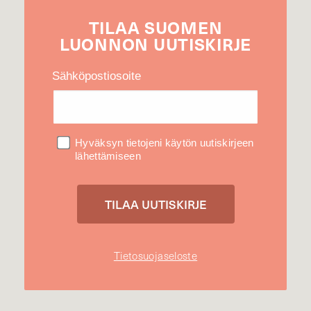
TILAA
SUOMEN
LUONNON
UUTIS­KIRJE
Sähköpostiosoite
Hyväksyn tietojeni käytön uutiskirjeen
lähettämiseen
Tietosuojaseloste