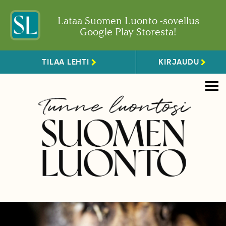
Lataa Suomen Luonto -sovellus
Google Play Storesta!
TILAA LEHTI
KIRJAUDU