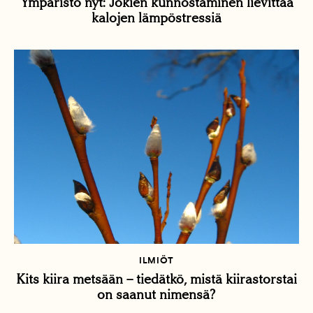
Ympäristö nyt: Jokien kunnostaminen lievittää
kalojen lämpöstressiä
ILMIÖT
Kits kiira metsään – tiedätkö, mistä kiirastorstai
on saanut nimensä?