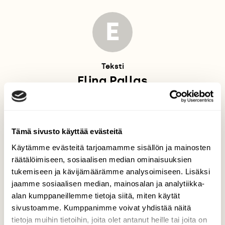
E
Teksti
Elina Pallas
Tämä sivusto käyttää evästeitä
J
Käytämme evästeitä tarjoamamme sisällön ja mainosten
räätälöimiseen, sosiaalisen median ominaisuuksien
tukemiseen ja kävijämäärämme analysoimiseen. Lisäksi
Kuvat
jaamme sosiaalisen median, mainosalan ja analytiikka-
Jaakko Kilpiäinen / Leuku ja Olli
alan kumppaneillemme tietoja siitä, miten käytät
Saira / Vastavalo
sivustoamme. Kumppanimme voivat yhdistää näitä
tietoja muihin tietoihin, joita olet antanut heille tai joita on