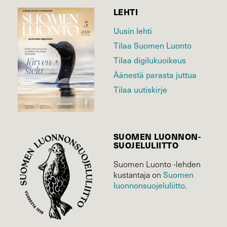
LEHTI
Uusin lehti
Tilaa Suomen Luonto
Tilaa digilukuoikeus
Äänestä parasta juttua
Tilaa uutiskirje
SUOMEN LUONNON­
SUOJELU­LIITTO
Suomen Luonto -lehden
kustantaja on
Suomen
luonnonsuojelu­liitto
.