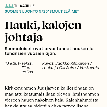
TILAAJILLE
SUOMEN LUONTO
5/2019
MUUT ELÄIMET
Hauki, kalojen
johtaja
Suomalaiset ovat arvostaneet haukea jo
tuhansien vuosien ajan.
13.6.2019
Teksti:
Kuvat: Jaakko Kilpiäinen /
Elina
Leuku ja Olli Saira / Vastavalo
Pallas
Kirkkonummen Juusjärven kallioseinään on
maalattu kaatumaisillaan olevan ihmishahmon
viereen hauen näköinen kala. Kalanhahmoista
henkiauttajaa pidettiin ehkä tarpeellisena