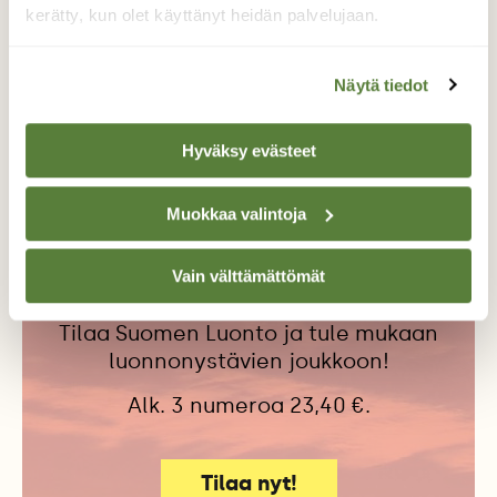
kerätty, kun olet käyttänyt heidän palvelujaan.
ARKEOLOGIA
HAUKI
KALAT
Näytä tiedot
KALEVALA
KANSANPERINNE
Hyväksy evästeet
Muokkaa valintoja
Tilaa Suomen Luonto
Tue ajankohtaista ja asiantuntevaa
Vain välttämättömät
luonto- ja ympäristöjournalismia.
Tilaa Suomen Luonto ja tule mukaan
luonnonystävien joukkoon!
Alk. 3 numeroa 23,40 €.
Tilaa nyt!