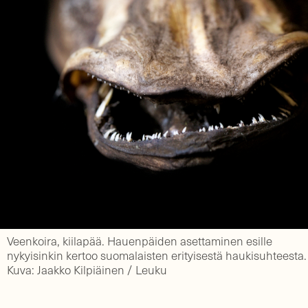
Veenkoira, kiilapää. Hauenpäiden asettaminen esille
nykyisinkin kertoo suomalaisten erityisestä haukisuhteesta.
Kuva: Jaakko Kilpiäinen / Leuku