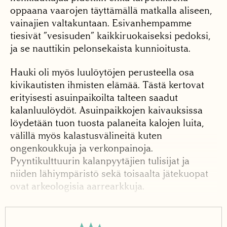
oppaana vaarojen täyttämällä matkalla aliseen,
vainajien valtakuntaan. Esivanhempamme
tiesivät ”vesisuden” kaikkiruokaiseksi pedoksi,
ja se nauttikin pelonsekaista kunnioitusta.
Hauki oli myös luulöytöjen perusteella osa
kivikautisten ihmisten elämää. Tästä kertovat
erityisesti asuinpaikoilta talteen saadut
kalanluulöydöt. Asuinpaikkojen kaivauksissa
löydetään tuon tuosta palaneita kalojen luita,
välillä myös kalastusvälineitä kuten
ongenkoukkuja ja verkonpainoja.
Pyyntikulttuurin kalanpyytäjien tulisijat ja
niiden lähiympäristö sekä toisaalta jätekuopat
ovat arkeologisia aarrearkkuja.
Suurin osa kalojen luista löytyy niistä, yleensä
tosin nuppineulan pään kokoisina murusina.