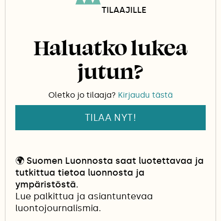
Pohjoisessa pesivä maakotka sen sijaan on
TILAAJILLE
luontoharrastajien keskuudessa tähän päivään
asti säilyttänyt maineensa harvoin nähtynä
Haluatko lukea
arvolintuna. Se on arka takamaiden asukas,
jonka ihmisarkuus ei ole helpottanut aikojen
jutun?
saatossa.
Oletko jo tilaaja?
Kirjaudu tästä
TILAA NYT!
🌍
Suomen Luonnosta saat luotettavaa ja
tutkittua tietoa luonnosta ja
ympäristöstä.
Lue palkittua ja asiantuntevaa
luontojournalismia.