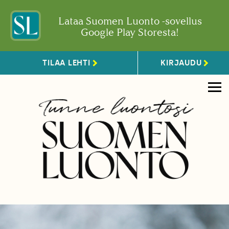
Lataa Suomen Luonto -sovellus
Google Play Storesta!
TILAA LEHTI
KIRJAUDU