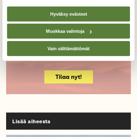
Tilaa Suomen Luonto
Hyväksy evästeet
Tue ajankohtaista ja asiantuntevaa
luonto- ja ympäristöjournalismia.
Muokkaa valintoja
Tilaa Suomen Luonto ja tule mukaan
luonnonystävien joukkoon!
Vain välttämättömät
Alk. 3 numeroa 23,40 €.
Tilaa nyt!
Lisää aiheesta