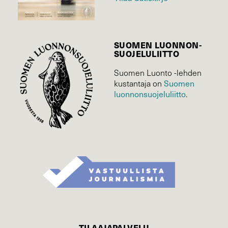
SUOMEN LUONNON­
SUOJELU­LIITTO
Suomen Luonto -lehden
kustantaja on
Suomen
luonnonsuojelu­liitto
.
TILAAJAPALVELU