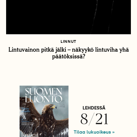
LINNUT
Lintuvainon pitkä jälki – näkyykö lintuviha yhä
päätöksissä?
LEHDESSÄ
8/21
Tilaa lukuoikeus »