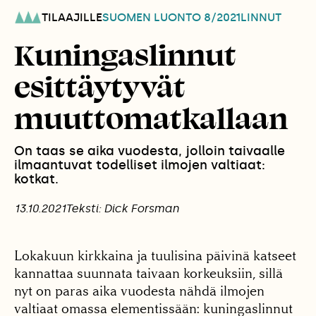
TILAAJILLE
SUOMEN LUONTO
8/2021
LINNUT
Kuningaslinnut
esittäytyvät
muuttomatkallaan
On taas se aika vuodesta, jolloin taivaalle
ilmaantuvat todelliset ilmojen valtiaat:
kotkat.
13.10.2021
Teksti: Dick Forsman
Lokakuun kirkkaina ja tuulisina päivinä katseet
kannattaa suunnata taivaan korkeuksiin, sillä
nyt on paras aika vuodesta nähdä ilmojen
valtiaat omassa elementissään: kuningaslinnut