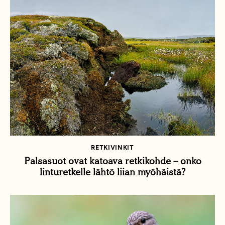
RETKIVINKIT
Palsasuot ovat katoava retkikohde – onko
linturetkelle lähtö liian myöhäistä?