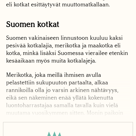
eli kotkat esittäytyvät muuttomatkallaan.
Suomen kotkat
Suomen vakinaiseen linnustoon kuuluu kaksi
pesivää kotkalajia, merikotka ja maakotka eli
kotka, minkä lisäksi Suomessa vierailee etenkin
kesäaikaan myös muita kotkalajeja.
Merikotka, joka meillä ihmisen avulla
pelastettiin sukupuuton partaalta, alkaa
rannikoilla olla jo varsin arkinen nähtävyys,
eikä sen näkeminen enää yllätä kokenutta
luontoharrastajaa samalla tavalla kuin vielä
muutama vuosikymmen sitten. Monin paikoin
se on tottunut elämään ihmisen vaikutuspiirissä
missä se näyttäytyy avoimesti.