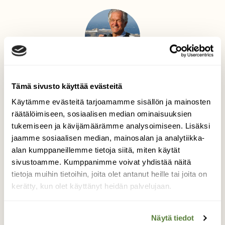
Teksti
Tämä sivusto käyttää evästeitä
Dick Forsman
Käytämme evästeitä tarjoamamme sisällön ja mainosten
Dick Forsman on petolintututkija, taiteilija,
räätälöimiseen, sosiaalisen median ominaisuuksien
valokuvaaja ja tietokirjailija.
tukemiseen ja kävijämäärämme analysoimiseen. Lisäksi
jaamme sosiaalisen median, mainosalan ja analytiikka-
alan kumppaneillemme tietoja siitä, miten käytät
sivustoamme. Kumppanimme voivat yhdistää näitä
KOTKAT
LINNUT
MAAKOTKA
tietoja muihin tietoihin, joita olet antanut heille tai joita on
MERIKOTKA
kerätty, kun olet käyttänyt heidän palvelujaan.
Näytä tiedot