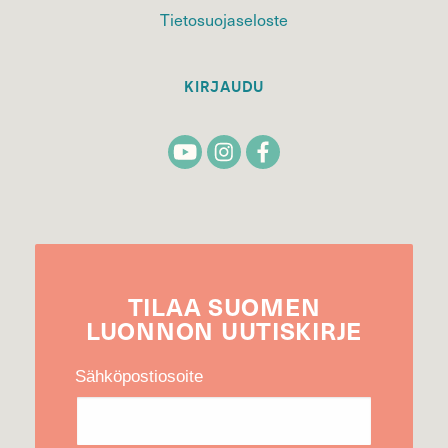
Tietosuojaseloste
KIRJAUDU
TILAA
SUOMEN
LUONNON
UUTIS­KIRJE
Sähköpostiosoite