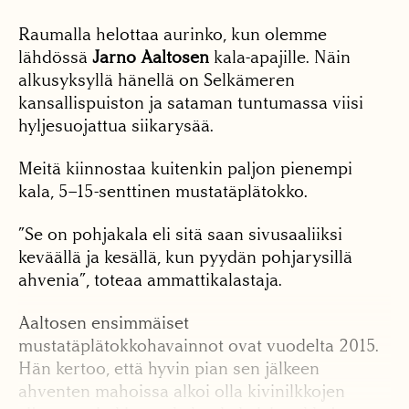
Raumalla helottaa aurinko, kun olemme
lähdössä
Jarno Aaltosen
kala-apajille. Näin
alkusyksyllä hänellä on Selkämeren
kansallispuiston ja sataman tuntumassa viisi
hyljesuojattua siikarysää.
Meitä kiinnostaa kuitenkin paljon pienempi
kala, 5–15-senttinen mustatäplätokko.
”Se on pohjakala eli sitä saan sivusaaliiksi
keväällä ja kesällä, kun pyydän pohjarysillä
ahvenia”, toteaa ammattikalastaja.
Aaltosen ensimmäiset
mustatäplätokkohavainnot ovat vuodelta 2015.
Hän kertoo, että hyvin pian sen jälkeen
ahventen mahoissa alkoi olla kivinilkkojen