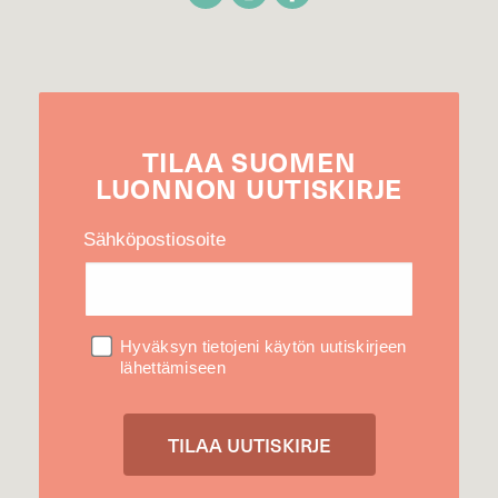
TILAA
SUOMEN
LUONNON
UUTIS­KIRJE
Sähköpostiosoite
Hyväksyn tietojeni käytön uutiskirjeen
lähettämiseen