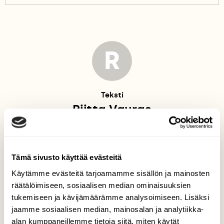
R
Teksti
Riitta Vauras
Tämä sivusto käyttää evästeitä
P
Käytämme evästeitä tarjoamamme sisällön ja mainosten
räätälöimiseen, sosiaalisen median ominaisuuksien
tukemiseen ja kävijämäärämme analysoimiseen. Lisäksi
Kuvat
jaamme sosiaalisen median, mainosalan ja analytiikka-
Pekka Tuuri, Vesa-Matti Väärä,
alan kumppaneillemme tietoja siitä, miten käytät