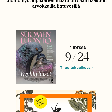
Luonto nyt: Supikoirien määrä on saatu laskuun
arvokkailla lintuvesillä
LEHDESSÄ
9/24
Tilaa lukuoikeus »