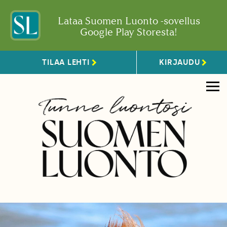
Lataa Suomen Luonto -sovellus
Google Play Storesta!
TILAA LEHTI
KIRJAUDU