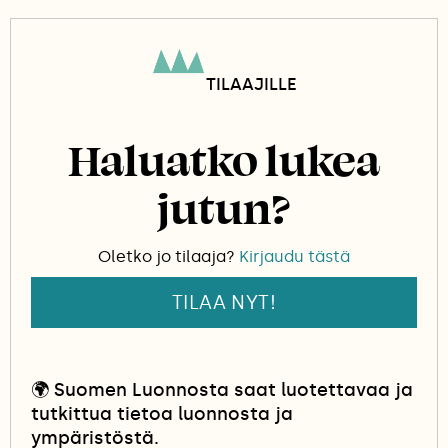
sijaan useitakin peukalon kokoisia tokkoja.
TILAAJILLE
Haluatko lukea
jutun?
Oletko jo tilaaja?
Kirjaudu tästä
TILAA NYT!
🌍
Suomen Luonnosta saat luotettavaa ja
tutkittua tietoa luonnosta ja
ympäristöstä.