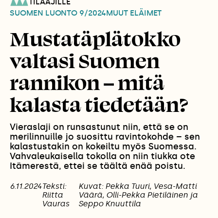
TILAAJILLE
SUOMEN LUONTO
9/2024
MUUT ELÄIMET
Mustatäplätokko
valtasi Suomen
rannikon – mitä
kalasta tiedetään?
Vieraslaji on runsastunut niin, että se on
merilinnuille jo suosittu ravintokohde – sen
kalastustakin on kokeiltu myös Suomessa.
Vahvaleukaisella tokolla on niin tiukka ote
Itämerestä, ettei se täältä enää poistu.
6.11.2024
Teksti:
Kuvat: Pekka Tuuri, Vesa-Matti
Riitta
Väärä, Olli-Pekka Pietiläinen ja
Vauras
Seppo Knuuttila