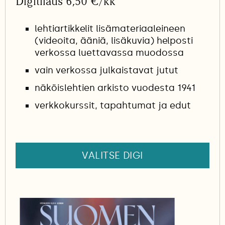
Digitilaus 6,50 €/kk
lehtiartikkelit lisämateriaaleineen
(videoita, ääniä, lisäkuvia) helposti
verkossa luettavassa muodossa
vain verkossa julkaistavat jutut
näköislehtien arkisto vuodesta 1941
verkkokurssit, tapahtumat ja edut
VALITSE DIGI