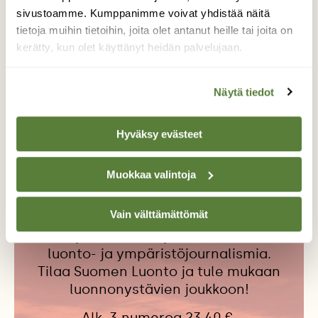
Olli-Pekka Pietiläinen ja Seppo
sivustoamme. Kumppanimme voivat yhdistää näitä
Knuuttila
tietoja muihin tietoihin, joita olet antanut heille tai joita on
kerätty, kun olet käyttänyt heidän palvelujaan.
Näytä tiedot
KALA
KALASTUS
MUSTATÄPÄLÄTOKKO
VIERASLAJI
Hyväksy evästeet
Muokkaa valintoja
Tilaa Suomen Luonto
Vain välttämättömät
Tue ajankohtaista ja asiantuntevaa
luonto- ja ympäristöjournalismia.
Tilaa Suomen Luonto ja tule mukaan
luonnonystävien joukkoon!
Alk. 3 numeroa 23,40 €.