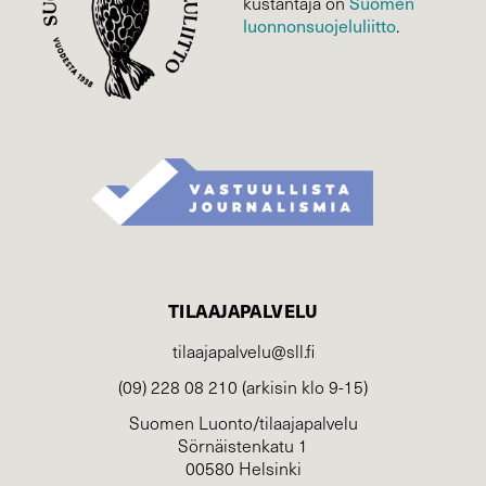
Suomen
kustantaja on
luonnonsuojelu­liitto
.
TILAAJAPALVELU
tilaajapalvelu@sll.fi
(09) 228 08 210 (arkisin klo 9-15)
Suomen Luonto/tilaajapalvelu
Sörnäistenkatu 1
00580 Helsinki