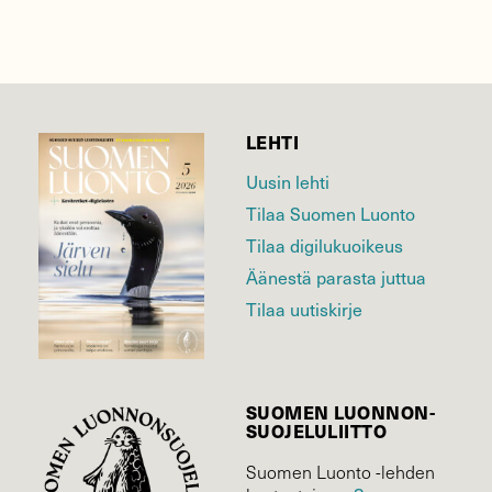
LEHTI
Uusin lehti
Tilaa Suomen Luonto
Tilaa digilukuoikeus
Äänestä parasta juttua
Tilaa uutiskirje
SUOMEN LUONNON­
SUOJELU­LIITTO
Suomen Luonto -lehden