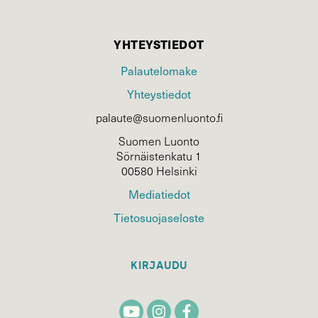
YHTEYSTIEDOT
Palautelomake
Yhteystiedot
palaute@suomenluonto.fi
Suomen Luonto
Sörnäistenkatu 1
00580 Helsinki
Mediatiedot
Tietosuojaseloste
KIRJAUDU