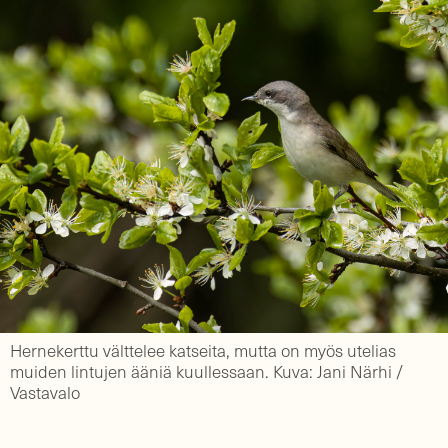
Hernekerttu välttelee katseita, mutta on myös utelias
muiden lintujen ääniä kuullessaan. Kuva: Jani Närhi /
Vastavalo