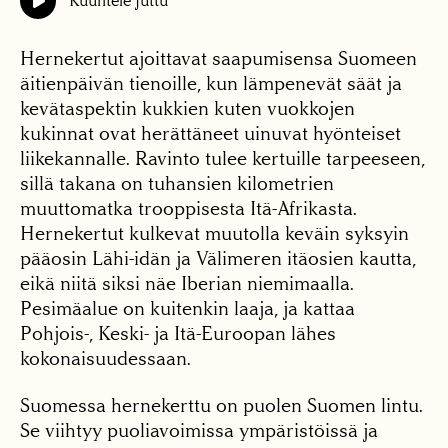
Kuuntele juttu
Hernekertut ajoittavat saapumisensa Suomeen
äitienpäivän tienoille, kun lämpenevät säät ja
kevätaspektin kukkien kuten vuokkojen
kukinnat ovat herättäneet uinuvat hyönteiset
liikekannalle. Ravinto tulee kertuille tarpeeseen,
sillä takana on tuhansien kilometrien
muuttomatka trooppisesta Itä-Afrikasta.
Hernekertut kulkevat muutolla keväin syksyin
pääosin Lähi-idän ja Välimeren itäosien kautta,
eikä niitä siksi näe Iberian niemimaalla.
Pesimäalue on kuitenkin laaja, ja kattaa
Pohjois-, Keski- ja Itä-Euroopan lähes
kokonaisuudessaan.
Suomessa hernekerttu on puolen Suomen lintu.
Se viihtyy puoliavoimissa ympäristöissä ja