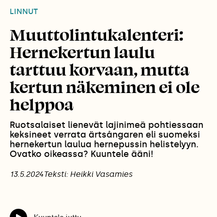
LINNUT
Muuttolintukalenteri:
Hernekertun laulu
tarttuu korvaan, mutta
kertun näkeminen ei ole
helppoa
Ruotsalaiset lienevät lajinimeä pohtiessaan
keksineet verrata ärtsångaren eli suomeksi
hernekertun laulua hernepussin helistelyyn.
Ovatko oikeassa? Kuuntele ääni!
13.5.2024
Teksti: Heikki Vasamies