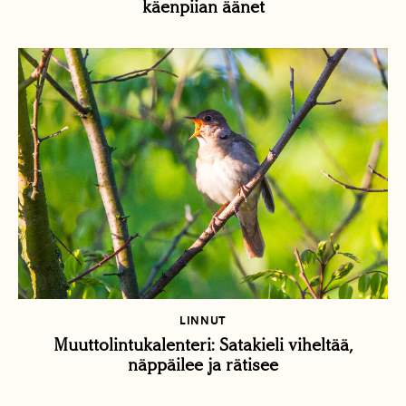
käenpiian äänet
LINNUT
Muuttolintukalenteri: Satakieli viheltää,
näppäilee ja rätisee