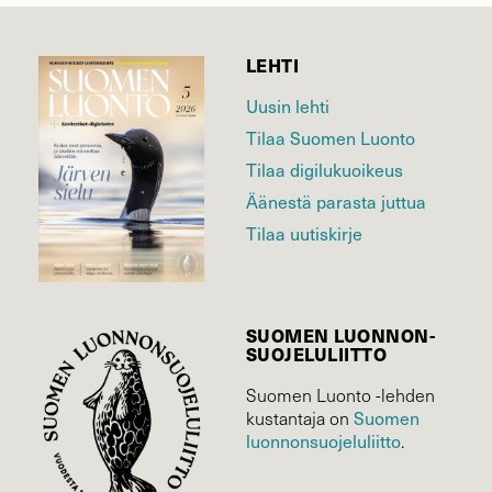
LEHTI
Uusin lehti
Tilaa Suomen Luonto
Tilaa digilukuoikeus
Äänestä parasta juttua
Tilaa uutiskirje
SUOMEN LUONNON­
SUOJELU­LIITTO
Suomen Luonto -lehden
Suomen
kustantaja on
luonnonsuojelu­liitto
.