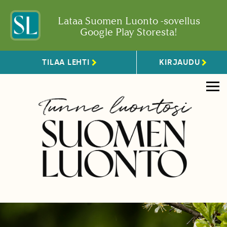
Lataa Suomen Luonto -sovellus
Google Play Storesta!
TILAA LEHTI
KIRJAUDU