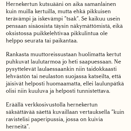
Hernekertun kutsuääni on aika samanlainen
kuin muilla kertuilla, mutta ehkä pikkuisen
terävämpi ja iskevämpi ”tsak”. Se kaikuu usein
pensaan sisäosista täysin näkymättömistä, eikä
oksistossa puikkelehtivaa pikkulintua ole
helppo seurata tai paikantaa.
Rankasta muuttoreissustaan huolimatta kertut
puhkuvat laulutarmoa jo heti saapuessaan. Ne
pysyttelevät laulaessaankin niin taidokkaasti
lehvästön tai neulaston suojassa katseilta, että
jäisivät helposti huomaamatta, ellei laulunpätkä
olisi niin kuuluva ja helposti tunnistettava.
Eräällä verkkosivustolla hernekertun
säksättävää säettä kuvaillaan vertauksella ”kuin
ravistelisi paperipussia, jossa on kuivia
herneitä”.