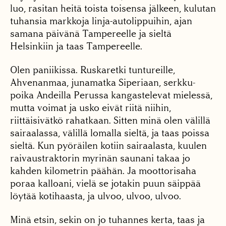
luo, rasitan heitä toista toisensa jälkeen, ku­lutan
tuhansia markkoja linja-autolippuihin, ajan
samana päivänä Tampe­reelle ja sieltä
Helsinkiin ja taas Tampereelle.
Olen pa­niikissa. Ruskaretki tuntu­reille,
Ahvenanmaa, juna­matka Siperiaan, serkku­
poika Andeilla Perussa kangastelevat mielessä,
mutta voimat ja usko eivät riitä niihin,
riittäisivätkö rahatkaan. Sitten minä olen välillä
sairaalassa, vä­lillä lomalla sieltä, ja taas poissa
sieltä. Kun pyöräilen kotiin sairaalasta, kuulen
raivaustraktorin myrinän saunani takaa jo
kahden kilometrin päähän. Ja moottorisaha
poraa kalloa­ni, vielä se jotakin puun säippää
löytää kotihaasta, ja ulvoo, ulvoo, ulvoo.
Minä etsin, sekin on jo tuhannes kerta, taas ja