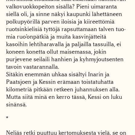
valkovuokkopeiton sisällä? Pieni uimaranta
siellä oli, ja sinne näkyi kaupunki lä­hettäneen
polkupyörillä parven iloisia ja kiireettö­miä
ruotsinkielisiä tyttöjä rapsuttamaan talven tuo­
mia ruo’onpätkiä ja muita kasvinjätteitä
kasoihin leh­tiharavalla ja paljailla tas­suilla, ei
koneen konetta ollut maisemassa, jokin
purjevene seilaili hanhien ja kyhmyjoutsenten
tavoin vastarannalla.
Sitäkin enemmän uhkaa sisältyi Inarin ja
Paatsjoen ja Kessin erämaan toistatu­hatta
kilometriä pitkään retkeen juhannuksen alla.
Mutta siitä minä en kerro tässä, Kessi on luku
sinän­sä.
*
Neljäs retki puuttuu kerto­muksesta vielä, se on