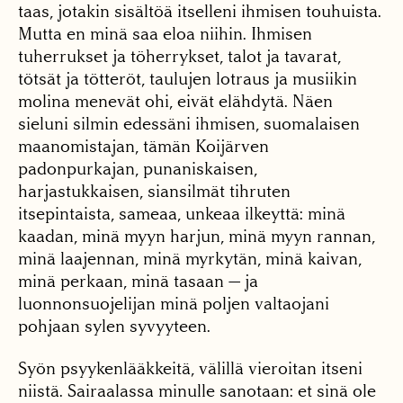
taas, jotakin sisältöä itsel­leni ihmisen touhuista.
Mutta en minä saa eloa niihin. Ihmisen
tuherrukset ja töherrykset, talot ja ta­varat,
tötsät ja tötteröt, taulujen lotraus ja musiikin
molina menevät ohi, eivät elähdytä. Näen
sieluni sil­min edessäni ihmisen, suo­malaisen
maanomistajan, tämän Koijärven
padonpurkajan, punaniskaisen,
harjastukkaisen, siansilmät tihruten
itsepintaista, sa­meaa, unkeaa ilkeyttä: mi­nä
kaadan, minä myyn harjun, minä myyn rannan,
minä laajennan, minä myr­kytän, minä kaivan,
minä perkaan, minä tasaan — ja
luonnonsuojelijan minä poljen valtaojani
pohjaan sylen syvyyteen.
Syön psyykenlääkkeitä, välillä vieroitan itseni
niis­tä. Sairaalassa minulle sa­notaan: et sinä ole