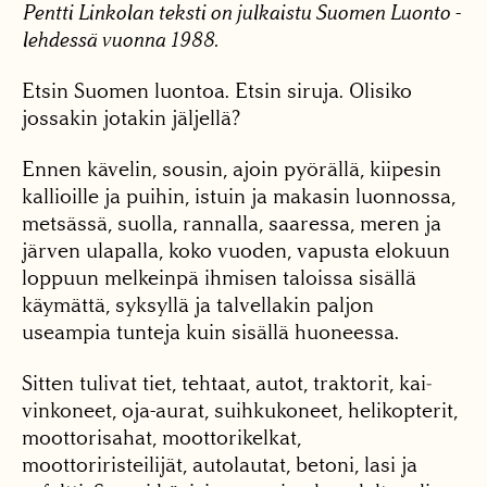
Pentti Linkolan teksti on julkaistu Suomen Luonto -
lehdessä vuonna 1988.
Etsin Suomen luontoa. Etsin siruja. Olisiko
jossa­kin jotakin jäljellä?
Ennen kävelin, sousin, ajoin pyörällä, kiipesin
kal­lioille ja puihin, istuin ja makasin luonnossa,
met­sässä, suolla, rannalla, saa­ressa, meren ja
järven ula­palla, koko vuoden, vapus­ta elokuun
loppuun mel­keinpä ihmisen taloissa si­sällä
käymättä, syksyllä ja talvellakin paljon
useampia tunteja kuin sisällä huo­neessa.
Sitten tulivat tiet, teh­taat, autot, traktorit, kai­
vinkoneet, oja-aurat, suih­kukoneet, helikopterit,
moottorisahat, moottori­kelkat,
moottoriristeilijät, autolautat, betoni, lasi ja