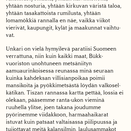
yhtään nosturia, yhtään kirkuvan väristä taloa,
yh­tään tasakattoista rumilus­ta, yhtään
lomamökkiä rannalla en näe, vaikka vii­kot
vierivät, kaupungit, ky­lät ja maakunnat vaihtu­
vat.
Unkari on vielä hymyile­vä paratiisi Suomeen
ver­rattuna, niin kuin kaikki maat, Bükk-
vuoriston unohtuneen metsäniityn
aamuaurinkoisessa reunas­sa minä seuraan
kuinka kahdeksan villisianpoikaa poimii
mansikoita ja pyökkimetsästä löydän valkosel­
kätikan. Tiszan rannassa kartta pettää, lossia ei
ole­kaan, pääsemme ranta-ukon vieminä
ruuhella ylit­se, joen takana joudumme
pyörinemme viidakkoon, harmaahaikarat
istuvat kuin patsaat valtaisassa pii­lipuussa ja
tuijottavat mei­tä kalansilmin, laulusammakot