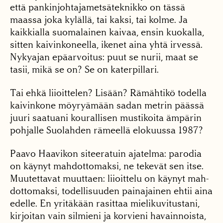
että pankinjohtajametsäteknikko on tässä
maassa joka kyläl­lä, tai kaksi, tai kolme. Ja
kaikkialla suomalainen kai­vaa, ensin kuokalla,
sitten kaivinkoneella, ikenet aina yhtä irvessä.
Nykyajan epäarvoitus: puut se nurii, maat se
tasii, mikä se on? Se on katerpillari.
Tai ehkä liioittelen? Li­sään? Rämähtikö todella
kaivinkone möyryämään sadan metrin päässä
juuri saatuani kourallisen musti­koita ämpärin
pohjalle Suolahden rämeellä elo­kuussa 1987?
Paavo Haavi­kon siteeratuin ajatelma: parodia
on käynyt mahdot­tomaksi, ne tekevät sen it­se.
Muutettavat muuttaen: liioittelu on käynyt mah­
dottomaksi, todellisuuden painajainen ehtii aina
edel­le. En yritäkään rasittaa mielikuvitustani,
kirjoitan vain silmieni ja korvieni havainnoista,