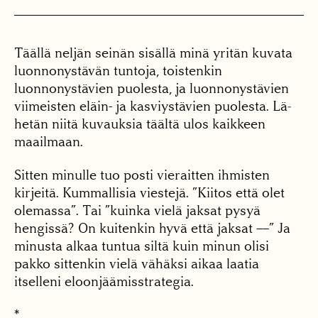
Täällä neljän seinän si­sällä minä yritän kuvata
luonnonystävän tuntoja, toistenkin
luonnonystävien puolesta, ja luonnonystä­vien
viimeisten eläin- ja kasviystävien puolesta. Lä­
hetän niitä kuvauksia tääl­tä ulos kaikkeen
maail­maan.
Sitten minulle tuo posti vieraitten ihmisten
kirjeitä. Kummallisia viestejä. ”Kii­tos että olet
olemassa”. Tai ”kuinka vielä jaksat pysyä
hengissä? On kuitenkin hy­vä että jaksat ––” Ja
mi­nusta alkaa tuntua siltä kuin minun olisi
pakko sit­tenkin vielä vähäksi aikaa laatia
itselleni eloonjäämisstrategia.
*