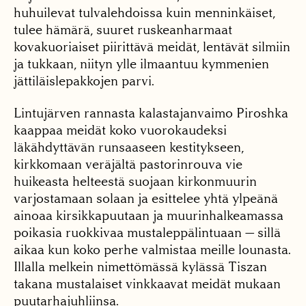
huhuilevat tulvaleh­doissa kuin menninkäiset,
tulee hämärä, suuret ruskeanharmaat
kovakuoriai­set piirittävä meidät, lentä­vät silmiin
ja tukkaan, nii­tyn ylle ilmaantuu kymme­nien
jättiläislepakkojen parvi.
Lintujärven rannasta kalastajanvaimo Piroshka
kaappaa meidät koko vuo­rokaudeksi
läkähdyttävän runsaaseen kestitykseen,
kirkkomaan veräjältä pastorinrouva vie
huikeasta helteestä suojaan kirkonmuurin
varjostamaan so­laan ja esittelee yhtä ylpeä­nä
ainoaa kirsikkapuutaan ja muurinhalkeamassa
poi­kasia ruokkivaa mustaleppälintuaan — sillä
aikaa kun koko perhe valmistaa meille lounasta.
Illalla mel­kein nimettömässä kylässä Tiszan
takana mustalaiset vinkkaavat meidät mukaan
puutarhajuhliinsa.