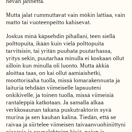
ne­van jännettä.
Mutta jalat rummuttavat vain mökin lattiaa, vain
matto tai vuoteenpeitto ka­hisevat.
Joskus minä käpsehdin pihallani, teen siellä
poltto­puita, ikään kuin vielä polt­topuita
tarvitsisin, tai yri­tän puuhata puutarhassa,
yritys sekin, puutarhaa mi­nulla ei koskaan ollut
sil­loin kun minulla oli luon­to. Mutta äkkiä
aloittaa taas, on kai ollut aamiaishetki,
moottorisaha tuolla, missä lomarakennusta ja
laituria tehdään viimeiselle lapsuuteni
onkikivelle, ja toinen tuolla, missä viimei­siä
rantaleppiä katkotaan. Ja samalla alkaa
verkkosaunan takana puskutrak­torin syvä
murina ja sen kauhan kalina. Tiedän, et­tä se
raivaa ja siirtelee vii­meisen taivaanvuohiniittyni
ojasavia ja reunalehtojen kiviä, pajun ja