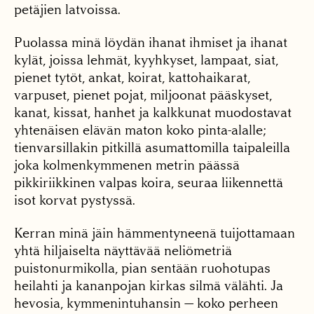
petäjien latvois­sa.
Puolassa minä löydän ihanat ihmiset ja ihanat
kylät, joissa lehmät, kyyhkyset, lampaat, siat,
pienet tytöt, ankat, koirat, kattohaikarat,
varpuset, pienet pojat, miljoonat pääskyset,
kanat, kissat, hanhet ja kalkkunat muodostavat
yhtenäisen elävän maton koko pinta-alalle;
tienvarsillakin pitkillä asumattomilla taipaleilla
joka kolmenkymmenen metrin päässä
pikkiriikkinen valpas koira, seuraa liikennettä
isot korvat pystyssä.
Kerran minä jäin hämmentyneenä tuijottamaan
yhtä hiljaiselta näyttävää neliömetriä
puistonurmikolla, pian sentään ruohotupas
heilahti ja kananpojan kirkas silmä vä­lähti. Ja
hevosia, kymmenintuhansin — koko per­heen