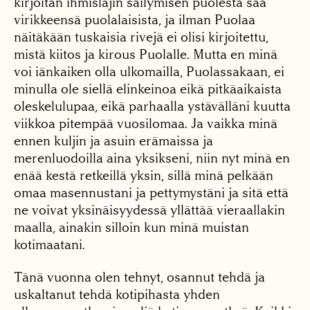
kirjoitan ihmislajin säilymisen puolesta saa
virikkeensä puolalaisista, ja ilman Puolaa
näitäkään tuskaisia rivejä ei olisi kirjoitettu,
mistä kiitos ja kirous Puolalle. Mutta en minä
voi iänkaiken olla ulkomailla, Puolassakaan, ei
minulla ole siellä elinkeinoa eikä pitkäaikaista
oleskelulupaa, eikä parhaalla ystävälläni kuutta
viikkoa pitempää vuosilomaa. Ja vaikka minä
ennen kuljin ja asuin erämaissa ja
merenluodoilla aina yksikseni, niin nyt minä en
enää kestä retkeillä yksin, sillä minä pelkään
omaa masennustani ja pettymystäni ja sitä että
ne voivat yksinäisyydessä yllättää vieraallakin
maalla, ainakin silloin kun minä muistan
kotimaatani.
Tänä vuonna olen tehnyt, osannut tehdä ja
uskaltanut tehdä kotipihasta yhden