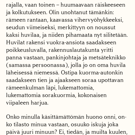
rajalla, vaan toinen – huumaavaan räiskeeseen
ja kolkutuk­seen. Olin unohtanut tä­mänkin:
rämeen rantaan, kaavassa vihervyöhykkeek­si,
seudun viimeiseksi, mer­kittyyn on noussut
kaksi huvilaa, ja niiden pihamaa­ta nyt silitetään.
Huvilat rakensi vuokra-ansiota saa­dakseen
poikkeusluvalla, rakennuslautakunta yritti
panna vastaan, pankinjoh­taja ja metsäteknikko
(sa­massa persoonassa), jolla jo on oma huvila
läheisessä niemessä. Ostipa kuorma-autonkin
saadakseen tien ja ajaakseen soraa upotta­van
rämeenkulman läpi, lu­kemattomia,
lukemattomia sorakuormia, kokonaisen
viipaleen harjua.
Onko minulla käsittä­mättömän huono onni, on­
ko tilasto minua vastaan, osuuko iskuja joka
päivä juuri minuun? Ei, tiedän, ja muilta kuulen,