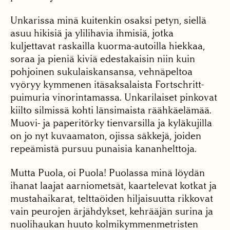
Unkarissa minä kuiten­kin osaksi petyn, siellä
asuu hikisiä ja ylilihavia ihmisiä, jotka
kuljettavat raskailla kuorma-autoilla hiekkaa,
soraa ja pieniä ki­viä edestakaisin niin kuin
pohjoinen sukulaiskansan­sa, vehnäpeltoa
vyöryy kymmenen itäsaksalaista Fortschritt-
puimuria vinorintamassa. Unkarilaiset pinkovat
kiilto silmissä kohti länsimaista räähkäelämää.
Muovi- ja paperitörky tienvarsilla ja kyläkujilla
on jo nyt kuvaama­ton, ojissa säkkejä, joiden
repeämistä pursuu punaisia kananhelttoja.
Mutta Puola, oi Puola! Puolassa minä löydän
iha­nat laajat aarniometsät, kaartelevat kotkat ja
mus­tahaikarat, telttaöiden hil­jaisuutta rikkovat
vain peurojen ärjähdykset, keh­rääjän surina ja
nuolihaukan huuto kolmikymmenmetristen