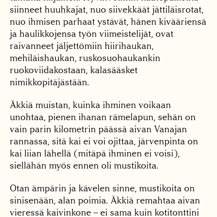
siin­neet huuhkajat, nuo siivek­käät jättiläisrotat,
nuo ih­misen parhaat ystävät, hä­nen kivääriensä
ja haulikkojensa työn viimeistelijät, ovat
raivanneet jäljettömiin hiirihaukan,
mehiläishau­kan, ruskosuohaukankin
ruokoviidakostaan, kalasääsket
nimikkopitäjästään.
Äkkiä muistan, kuinka ihminen voikaan
unohtaa, pienen ihanan rämelapun, sehän on
vain parin kilo­metrin päässä aivan Vana­jan
rannassa, sitä kai ei voi ojittaa, järvenpinta on
kai liian lähellä (mitäpä ihmi­nen ei voisi),
siellähän myös ennen oli mustikoita.
Otan ämpärin ja kävelen sinne, mustikoita on
sinisenään, alan poimia. Äkkiä remahtaa aivan
vieressä kaivinkone – ei sama kuin kotitonttini