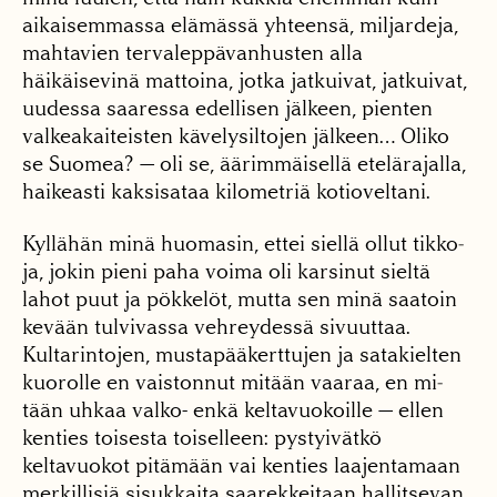
aikai­semmassa elämässä yhteen­sä, miljardeja,
mahtavien tervaleppävanhusten alla
häikäisevinä mattoina, jot­ka jatkuivat, jatkuivat,
uu­dessa saaressa edellisen jäl­keen, pienten
valkeakaiteisten kävelysiltojen jälkeen… Oliko
se Suomea? — oli se, äärimmäisellä etelärajalla,
haikeasti kaksisataa kilo­metriä kotioveltani.
Kyllähän minä huoma­sin, ettei siellä ollut tikko­
ja, jokin pieni paha voima oli karsinut sieltä
lahot puut ja pökkelöt, mutta sen minä saatoin
kevään tulvivassa vehreydessä si­vuuttaa.
Kultarintojen, mustapääkerttujen ja sata­kielten
kuorolle en vaiston­nut mitään vaaraa, en mi­
tään uhkaa valko- enkä keltavuokoille — ellen
ken­ties toisesta toiselleen: pystyivätkö
keltavuokot pitä­mään vai kenties laajenta­maan
merkillisiä sisukkaita saarekkeitaan hallitsevan