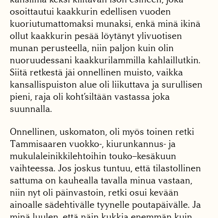
osoittau­tui kaakkurin edellisen vuoden
kuoriutumattomak­si munaksi, enkä minä iki­nä
ollut kaakkurin pesää löytänyt ylivuotisen
munan perusteella, niin paljon kuin olin
nuoruudessani kaakkurilammilla kahlaillutkin.
Siitä retkestä jäi on­nellinen muisto, vaikka
kansallispuiston alue oli lii­kuttava ja surullisen
pieni, raja oli koht’siltään vastas­sa joka
suunnalla.
Onnellinen, uskomaton, oli myös toinen retki
Tam­misaaren vuokko-, kiurun­kannus- ja
mukulaleinikkilehtoihin touko–kesäkuun
vaihteessa. Jos joskus tun­tuu, että tilastollinen
sattu­ma on kauhealla tavalla minua vastaan,
niin nyt oli päinvastoin, retki osui ke­vään
ainoalle sädehtivälle tyynelle poutapäivälle. Ja
minä luulen, että näin kuk­kia enemmän kuin