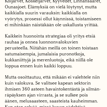
Koijärvet, Koskeljärvet, Kyyvedet, Linnansaa­ret,
Ounasjoet. Elämyksiä on vielä löytynyt, mutta
kaikkialla suurin varauk­sin: kaikkialla on
vyörytys, prosessi ollut käynnissä, toistamiseen
ei mihinkään näistäkään ole uskallusta yrittää.
Kaikkein huonointa stra­tegiaa oli yritys etsiä
rau­haa ja onnea luonnonvalokuvien
perusteella. Niitä­hän meillä on toinen tois­taan
satumaisempia, juma­laisia puronotkoja,
kukkaniittyjä ja merenluotoja, ei­kä niillä ole
loppua ennen kuin kaikki loppuu.
Mutta osoittautuu, että mikään ei valehtele niin
kuin valoku­va. Se valitsee kapean sek­torin
ihmisen 360 asteen havaintokentästä ja silmän­
räpäyksen ajan virrasta, ja se sulkee pois
äänen, melusaasteen, saasteista kauheimman.
Kun otan selvää, missä kuvan sädehtivä