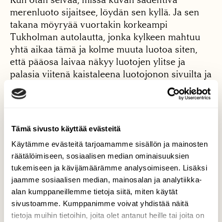
merenluoto sijaitsee, löydän sen kyllä. Ja sen
takana möyryää vuortakin kor­keampi
Tukholman auto­lautta, jonka kylkeen mah­tuu
yhtä aikaa tämä ja kol­me muuta luotoa siten,
että pääosa laivaa näkyy luoto­jen ylitse ja
palasia viitenä kaistaleena luotojonon si­vuilta ja
lomasta. Ja kun käännän niskaani vähäsen,
näen voimansiirtolinjan, joka pikkusaariin
poikkea­matta loikkii saariston yli ja
halvaannuttaa minut tekniikan mahtavuudella
Tämä sivusto käyttää evästeitä
niin hartaaseen kunnioituk­seen, etten huomaa
Käytämme evästeitä tarjoamamme sisällön ja mainosten
väistää ohikiitävän pikaliipparin hyökylainetta,
räätälöimiseen, sosiaalisen median ominaisuuksien
vaan kastun läpimäräksi rantakalliolla.
tukemiseen ja kävijämäärämme analysoimiseen. Lisäksi
jaamme sosiaalisen median, mainosalan ja analytiikka-
*
alan kumppaneillemme tietoja siitä, miten käytät
sivustoamme. Kumppanimme voivat yhdistää näitä
Kaiken jälkeen minulle ei jää muuta
tietoja muihin tietoihin, joita olet antanut heille tai joita on
mahdollisuutta kuin pettää vihreät periaat­teet