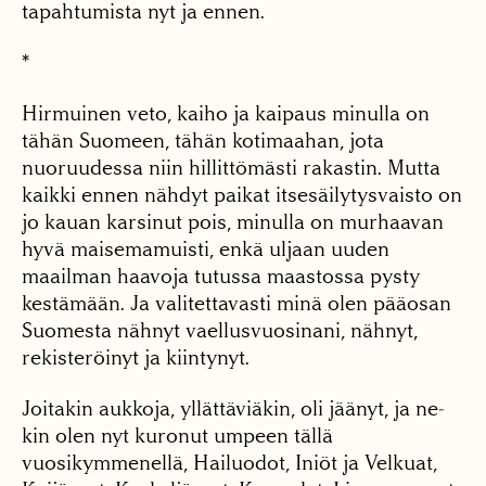
tapahtumista nyt ja ennen.
*
Hirmuinen veto, kaiho ja kaipaus minulla on
tähän Suomeen, tähän kotimaa­han, jota
nuoruudessa niin hillittömästi rakastin. Mut­ta
kaikki ennen nähdyt pai­kat itsesäilytysvaisto on
jo kauan karsinut pois, minul­la on murhaavan
hyvä maisemamuisti, enkä uljaan uuden
maailman haavoja tutussa maastossa pysty
kestämään. Ja vali­tettavasti minä olen pää­osan
Suomesta nähnyt vaellusvuosinani, nähnyt,
rekisteröinyt ja kiintynyt.
Joitakin aukkoja, yllät­täviäkin, oli jäänyt, ja ne­
kin olen nyt kuronut um­peen tällä
vuosikymmenel­lä, Hailuodot, Iniöt ja Vel­kuat,