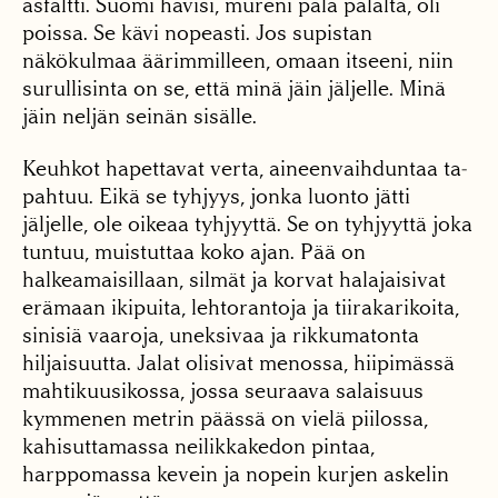
asfaltti. Suomi hävisi, mu­reni pala palalta, oli
pois­sa. Se kävi nopeasti. Jos supistan
näkökulmaa ää­rimmilleen, omaan itseeni, niin
surullisinta on se, että minä jäin jäljelle. Minä
jäin neljän seinän sisälle.
Keuhkot hapettavat ver­ta, aineenvaihduntaa ta­
pahtuu. Eikä se tyhjyys, jonka luonto jätti
jäljelle, ole oikeaa tyhjyyttä. Se on tyhjyyttä joka
tuntuu, muistuttaa koko ajan. Pää on
halkeamaisillaan, silmät ja korvat halajaisivat
erä­maan ikipuita, lehtorantoja ja tiirakarikoita,
sinisiä vaaroja, uneksivaa ja rik­kumatonta
hiljaisuutta. Ja­lat olisivat menossa, hiipi­mässä
mahtikuusikossa, jossa seuraava salaisuus
kymmenen metrin päässä on vielä piilossa,
kahisuttamassa neilikkakedon pin­taa,
harppomassa kevein ja nopein kurjen askelin