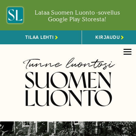
Lataa Suomen Luonto -sovellus
Google Play Storesta!
TILAA LEHTI
KIRJAUDU