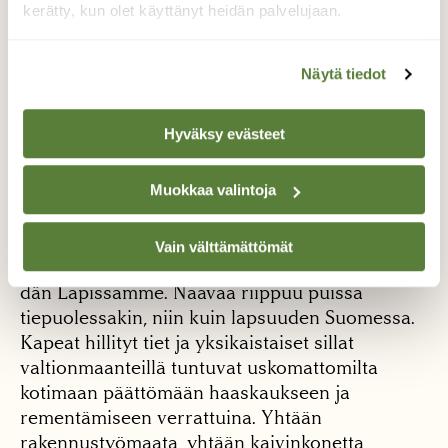
kerätty, kun olet käyttänyt heidän palvelujaan.
ja liittyä ulkomaanturistien virtaan — silloin,
kesällä, kun vaellusveri hivuttavan pakottavasti
polt­taa. Saan parhaan ystäväni mukaan, joku
Näytä tiedot
jaksaa vielä minun kanssani, retuutam­me
polkupyörämme eri maihin laivoilla, junilla ja
Hyväksy evästeet
linja-autoilla.
Ruotsissa ihmettelen suunnattomia
Muokkaa valintoja
metsäpintaaloja ja oman Hämeeni korkeudella
monen penin­kulman mittaisia asumatto­mia
Vain välttämättömät
tienvarsitaipaleita, pi­tempiä kuin missään mei­
dän Lapissamme. Naavaa riippuu puissa
tiepuolessa­kin, niin kuin lapsuuden Suomessa.
Kapeat hillityt tiet ja yksikaistaiset sillat
valtionmaanteillä tuntuvat uskomattomilta
kotimaan päättömään haaskaukseen ja
rementämiseen verrattui­na. Yhtään
rakennustyö­maata, yhtään kaivinkonet­ta,