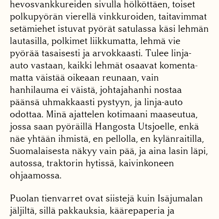
hevosvankku­reiden sivulla hölköttäen, toiset
polkupyörän vierellä vinkkuroiden, taitavimmat
setämiehet istuvat pyörät satulassa käsi lehmän
lau­tasilla, polkimet liikkumat­ta, lehmä vie
pyörää tasai­sesti ja arvokkaasti. Tulee linja-
auto vastaan, kaikki lehmät osaavat komenta­
matta väistää oikeaan reu­naan, vain
hanhilauma ei väistä, johtajahanhi nostaa
päänsä uhmakkaasti pys­tyyn, ja linja-auto
odottaa. Minä ajattelen kotimaani maaseutua,
jossa saan pyö­räillä Hangosta Utsjoelle, enkä
näe yhtään ihmistä, en pellolla, en kylänraitilla,
Suomalaisesta näkyy vain pää, ja aina lasin läpi,
autossa, traktorin hytissä, kaivinkoneen
ohjaamossa.
Puolan tienvarret ovat siistejä kuin Isäjumalan
jäljiltä, sillä pakkauksia, kää­repaperia ja