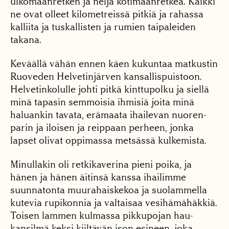
ulkomaanretken ja neljä kotimaanretkeä. Kaikki
ne ovat olleet kilometreissä pitkiä ja rahassa
kalliita ja tuskallisten ja ru­mien taipaleiden
takana.
Keväällä vähän ennen käen kukuntaa matkustin
Ruoveden Helvetinjärven kansallispuistoon.
Helvetinkolulle johti pitkä kint­tupolku ja siellä
minä tapasin semmoisia ihmisiä joita minä
haluankin tavata, erämaata ihailevan nuoren­
parin ja iloisen ja reippaan perheen, jonka
lapset oli­vat oppimassa metsässä kulkemista.
Minullakin oli retkikaverina pieni poika, ja
hänen ja hänen äitinsä kanssa ihailimme
suunna­tonta muurahaiskekoa ja suolammella
kutevia rupi­konnia ja valtaisaa vesihämähäkkiä.
Toisen lammen kulmassa pikkupojan hau­
kansilmä keksi kiiltävän ison esineen, joka