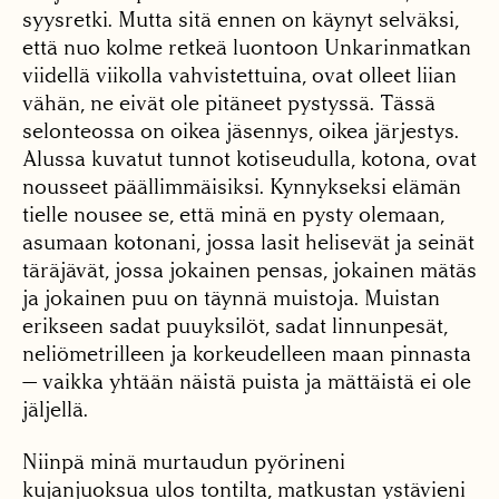
syysretki. Mutta sitä ennen on käynyt selväksi,
että nuo kolme retkeä luontoon Unkarinmatkan
viidellä vii­kolla vahvistettuina, ovat olleet liian
vähän, ne eivät ole pitäneet pystyssä. Tässä
selonteossa on oikea jäsen­nys, oikea järjestys.
Alussa kuvatut tunnot kotiseudul­la, kotona, ovat
nousseet päällimmäisiksi. Kynnyk­seksi elämän
tielle nousee se, että minä en pysty ole­maan,
asumaan kotonani, jossa lasit helisevät ja sei­nät
täräjävät, jossa jokai­nen pensas, jokainen mätäs
ja jokainen puu on täynnä muistoja. Muistan
erikseen sadat puuyksilöt, sadat lin­nunpesät,
neliömetrilleen ja korkeudelleen maan pin­nasta
— vaikka yhtään näistä puista ja mättäistä ei ole
jäljellä.
Niinpä minä murtaudun pyörineni
kujanjuoksua ulos tontilta, matkustan ys­tävieni