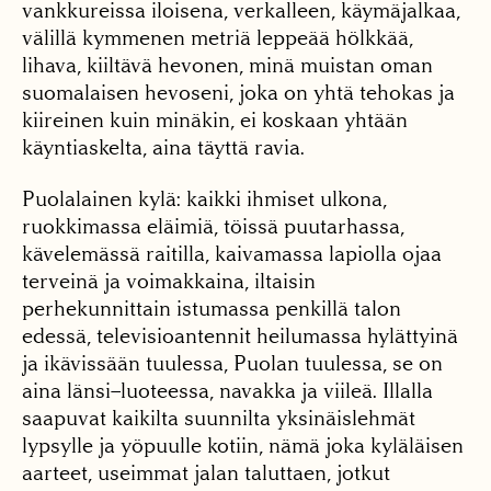
vankkureissa iloisena, verkalleen, käymäjalkaa,
välillä kymmenen metriä leppeää hölkkää,
lihava, kiiltävä hevonen, minä muistan oman
suomalaisen hevoseni, joka on yhtä te­hokas ja
kiireinen kuin mi­näkin, ei koskaan yhtään
käyntiaskelta, aina täyttä ravia.
Puolalainen kylä: kaikki ihmiset ulkona,
ruokkimas­sa eläimiä, töissä puutar­hassa,
kävelemässä raitilla, kaivamassa lapiolla ojaa
terveinä ja voimakkaina, iltaisin
perhekunnittain is­tumassa penkillä talon
edessä, televisioantennit heilumassa hylättyinä
ja ikävissään tuulessa, Puolan tuulessa, se on
aina länsi–luoteessa, navakka ja vii­leä. Illalla
saapuvat kaikil­ta suunnilta yksinäislehmät
lypsylle ja yöpuulle kotiin, nämä joka kyläläisen
aar­teet, useimmat jalan talut­taen, jotkut