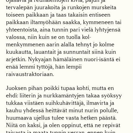
tervalepän juurakoita ja runkojen murskeita
toiseen paikkaan ja taas takaisin entiseen
paikkaan iltamyöhään saakka, kymmeneen tai
yh­teentoista, aina tunnin pari vielä lyhtyjensä
valossa, niin kuin se on tuolla kol­
menkymmenen aarin alalla tehnyt jo kolme
kuukautta, lauantait ja sunnuntait sii­nä kuin
arjetkin. Nykyajan hämäläinen nuori-isäntä ei
enää lemmi tyttöjä, hän lempii
raivaustraktoriaan.
Juoksen pihan poikki tu­paa kohti, mutta en
ehdi: liiterin ja nurkkamäntyjen takaa syöksyy
tukkaa viis­täen suihkuhävittäjä, ilma­virta ja
kauhu yhdessä heit­tävät minut nurin polulle,
huumaava ujellus tulee vasta hetken päästä.
Niitä on kaksi, ja olen oppinut, että ne repivät
taivasta ja maata tunnin verran, ennen kuin