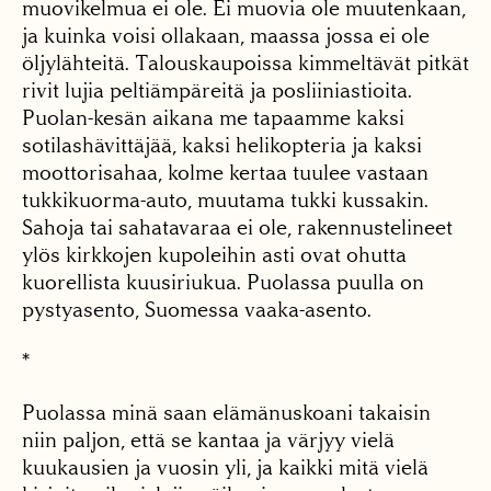
muovikelmua ei ole. Ei muovia ole muutenkaan,
ja kuinka voisi ollakaan, maassa jossa ei ole
öljylähteitä. Talouskaupoissa kimmeltävät pitkät
rivit lujia peltiämpäreitä ja posliiniastioita.
Puolan-kesän aikana me tapaamme kaksi
sotilashävittäjää, kaksi helikopteria ja kaksi
moottorisahaa, kolme kertaa tuulee vastaan
tukkikuorma-auto, muutama tukki kussakin.
Sahoja tai sahatavaraa ei ole, rakennustelineet
ylös kirkkojen kupoleihin asti ovat ohutta
kuorellista kuusiriukua. Puolassa puulla on
pystyasento, Suomessa vaaka-asento.
*
Puolassa minä saan elämänuskoani takaisin
niin paljon, että se kantaa ja värjyy vielä
kuukausien ja vuosin yli, ja kaikki mitä vielä