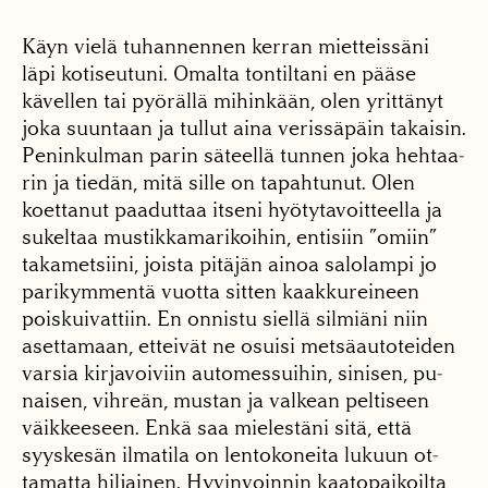
Käyn vielä tuhannennen kerran mietteissäni
läpi ko­tiseutuni. Omalta tontiltani en pääse
kävellen tai pyö­rällä mihinkään, olen yrit­tänyt
joka suuntaan ja tul­lut aina verissäpäin takai­sin.
Peninkulman parin sä­teellä tunnen joka hehtaa­
rin ja tiedän, mitä sille on tapahtunut. Olen
koettanut paaduttaa itseni hyötyta­voitteella ja
sukeltaa mustikkamarikoihin, entisiin ”omiin”
takametsiini, jois­ta pitäjän ainoa salolampi jo
parikymmentä vuotta sitten kaakkureineen
poiskuivattiin. En onnistu siellä silmiäni niin
asettamaan, etteivät ne osuisi metsäau­toteiden
varsia kirjavoiviin automessuihin, sinisen, pu­
naisen, vihreän, mustan ja valkean peltiseen
väikkee­seen. Enkä saa mielestäni sitä, että
syyskesän ilmatila on lentokoneita lukuun ot­
tamatta hiljainen. Hyvin­voinnin kaatopaikoilta