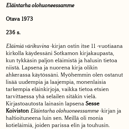
Eläintarha olohuoneessamme
Otava 1973
236 s.
Eläimiä värikuvina
-kirjan ostin itse 11 -vuotiaana
kirkolla käydessäni Sotkamon kirjakaupasta,
kun tykkäsin paljon eläimistä ja halusin tietoa
niistä. Lapsena ja nuorena kirja olikin
ahkerassa käytössäni. Myöhemmin olen ostanut
lisää uudempia ja laajempia, monenlaisia
tarkempia eläinkirjoja, vaikka tietoa etsien
tarvittaessa yhä selailen sitäkin vielä.
Kirjastoautosta lainasin lapsena
Sesse
Koiviston
Eläintarha olohuoneessamme
-kirjan ja
haltioituneena luin sen. Meillä oli monia
kotieläimiä, joiden parissa elin ja touhusin.