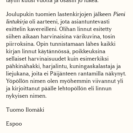
täytin kuusi vuotta ja osasin jo lukea.
Joulupukin tuomien lastenkirjojen jälkeen
Pieni
lintukirja
oli aarteeni, jota asiantuntevasti
esittelin kavereilleni. Olihan linnut esitetty
siihen aikaan harvinaisina värikuvina, tosin
piirroksina. Opin tunnistamaan lähes kaikki
kirjan linnut käytännössä, poikkeuksina
sellaiset harvinaisuudet kuin esimerkiksi
pähkinähakki, harjalintu, kuningaskalastaja ja
liejukana, joita ei Päijänteen rantamilla näkynyt.
Yöpöllön nimen olen myöhemmin viivannut yli
ja kirjoittanut päälle lehtopöllön eli linnun
nykyisen nimen.
Tuomo Ilomäki
Espoo