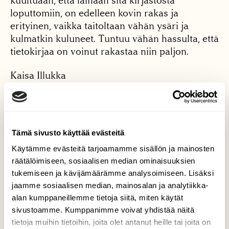
kuultuaan, että lainaan sitä kirjastosta
loputtomiin, on edelleen kovin rakas ja
erityinen, vaikka taitoltaan vähän ysäri ja
kulmatkin kuluneet. Tuntuu vähän hassulta, että
tietokirjaa on voinut rakastaa niin paljon.
Kaisa Illukka
Lena Anderson & Cristina Björk
Tämä sivusto käyttää evästeitä
Linnean luontokirja
Käytämme evästeitä tarjoamamme sisällön ja mainosten
räätälöimiseen, sosiaalisen median ominaisuuksien
Otava 1983
tukemiseen ja kävijämäärämme analysoimiseen. Lisäksi
jaamme sosiaalisen median, mainosalan ja analytiikka-
61 s.
alan kumppaneillemme tietoja siitä, miten käytät
sivustoamme. Kumppanimme voivat yhdistää näitä
Tämä kirja oli ensimmäisiä omistamiani kirjoja
tietoja muihin tietoihin, joita olet antanut heille tai joita on