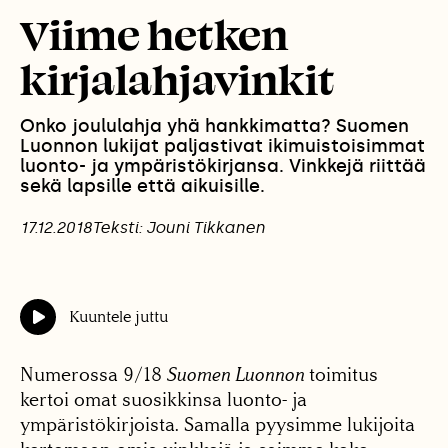
Viime hetken
kirjalahjavinkit
Onko joululahja yhä hankkimatta? Suomen
Luonnon lukijat paljastivat ikimuistoisimmat
luonto- ja ympäristökirjansa. Vinkkejä riittää
sekä lapsille että aikuisille.
17.12.2018
Teksti: Jouni Tikkanen
Kuuntele juttu
Numerossa 9/18
Suomen Luonnon
toimitus
kertoi omat suosikkinsa luonto- ja
ympäristökirjoista. Samalla pyysimme lukijoita