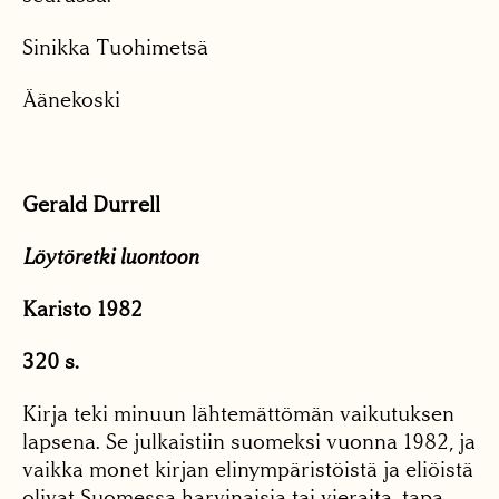
Sinikka Tuohimetsä
Äänekoski
Gerald Durrell
Löytöretki luontoon
Karisto 1982
320 s.
Kirja teki minuun lähtemättömän vaikutuksen
lapsena. Se julkaistiin suomeksi vuonna 1982, ja
vaikka monet kirjan elinympäristöistä ja eliöistä
olivat Suomessa harvinaisia tai vieraita, tapa