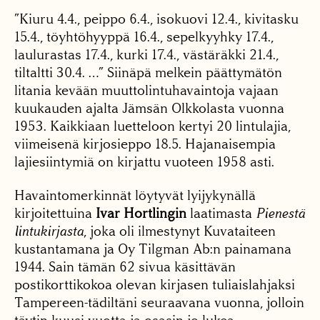
”Kiuru 4.4., peippo 6.4., isokuovi 12.4., kivitasku
15.4., töyhtöhyyppä 16.4., sepelkyyhky 17.4.,
laulurastas 17.4., kurki 17.4., västäräkki 21.4.,
tiltaltti 30.4. …” Siinäpä melkein päättymätön
litania kevään muuttolintuhavaintoja vajaan
kuukauden ajalta Jämsän Olkkolasta vuonna
1953. Kaikkiaan luetteloon kertyi 20 lintulajia,
viimeisenä kirjosieppo 18.5. Hajanaisempia
lajiesiintymiä on kirjattu vuoteen 1958 asti.
Havaintomerkinnät löytyvät lyijykynällä
kirjoitettuina
Ivar Hortlingin
laatimasta
Pienestä
lintukirjasta
, joka oli ilmestynyt Kuvataiteen
kustantamana ja Oy Tilgman Ab:n painamana
1944. Sain tämän 62 sivua käsittävän
postikorttikokoa olevan kirjasen tuliaislahjaksi
Tampereen-tädiltäni seuraavana vuonna, jolloin