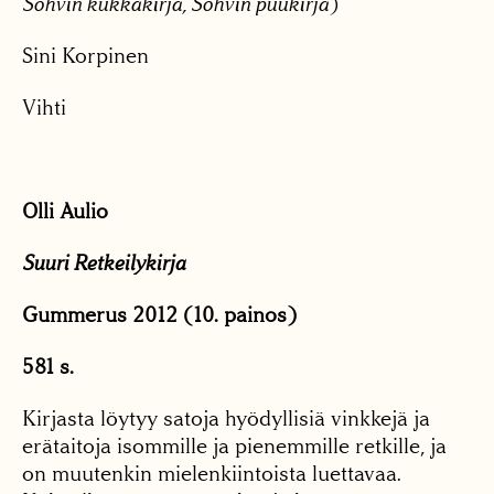
Sohvin kukkakirja, Sohvin puukirja
)
Sini Korpinen
Vihti
Olli Aulio
Suuri Retkeilykirja
Gummerus 2012 (10. painos)
581 s.
Kirjasta löytyy satoja hyödyllisiä vinkkejä ja
erätaitoja isommille ja pienemmille retkille, ja
on muutenkin mielenkiintoista luettavaa.