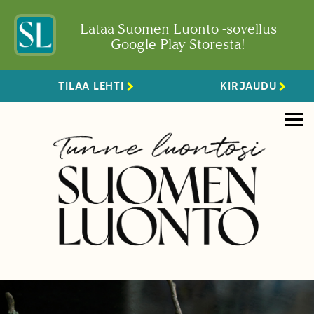
Lataa Suomen Luonto -sovellus
Google Play Storesta!
TILAA LEHTI
KIRJAUDU