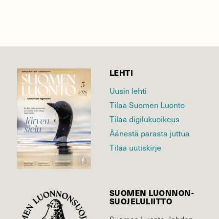
LEHTI
Uusin lehti
Tilaa Suomen Luonto
Tilaa digilukuoikeus
Äänestä parasta juttua
Tilaa uutiskirje
SUOMEN LUONNON­
SUOJELU­LIITTO