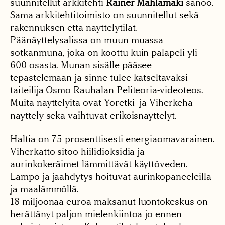
suunnitellut arkkitehti
Rainer Mahlamäki
sanoo.
Sama arkkitehtitoimisto on suunnitellut sekä
rakennuksen että näyttelytilat.
Päänäyttelysalissa on muun muassa
sotkanmuna, joka on koottu kuin palapeli yli
600 osasta. Munan sisälle pääsee
tepastelemaan ja sinne tulee katseltavaksi
taiteilija Osmo Rauhalan Peliteoria-videoteos.
Muita näyttelyitä ovat Yöretki- ja Viherkehä-
näyttely sekä vaihtuvat erikoisnäyttelyt.
Haltia on 75 prosenttisesti energiaomavarainen.
Viherkatto sitoo hiilidioksidia ja
aurinkokeräimet lämmittävät käyttöveden.
Lämpö ja jäähdytys hoituvat aurinkopaneeleilla
ja maalämmöllä.
18 miljoonaa euroa maksanut luontokeskus on
herättänyt paljon mielenkiintoa jo ennen