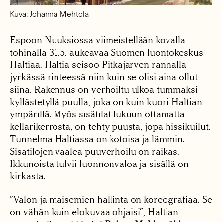
Kuva: Johanna Mehtola
Espoon Nuuksiossa viimeistellään kovalla
tohinalla 31.5. aukeavaa Suomen luontokeskus
Haltiaa. Haltia seisoo Pitkäjärven rannalla
jyrkässä rinteessä niin kuin se olisi aina ollut
siinä. Rakennus on verhoiltu ulkoa tummaksi
kyllästetyllä puulla, joka on kuin kuori Haltian
ympärillä. Myös sisätilat lukuun ottamatta
kellarikerrosta, on tehty puusta, jopa hissikuilut.
Tunnelma Haltiassa on kotoisa ja lämmin.
Sisätilojen vaalea puuverhoilu on raikas.
Ikkunoista tulvii luonnonvaloa ja sisällä on
kirkasta.
”Valon ja maisemien hallinta on koreografiaa. Se
on vähän kuin elokuvaa ohjaisi”, Haltian