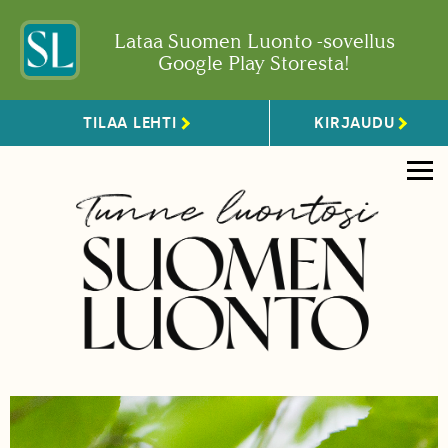
Lataa Suomen Luonto -sovellus
Google Play Storesta!
TILAA LEHTI
KIRJAUDU