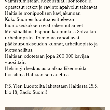
valmistumistaan. Kokoustilat, luontokoulu,
opastetut retket ja ravintolapalvelut takaavat
Haltialle monipuolisen kävijäkunnan.
Koko Suomen luontoa esittelevän
luontokeskuksen ovat rakennuttaneet
Metsähallitus, Espoon kaupunki ja Solvallan
urheiluopisto. Toimintaa rahoittavat
pääkaupunkiseudun kunnat, urheiluopisto ja
Metsähallitus.
Haltiaan odotetaan jopa 200 000 kävijää
vuosittain.
Helsingin keskustasta alkaa liikennöidä
bussilinja Haltiaan sen auettua.
P.S. Ylen Luontoilta lähetetään Haltiasta 15.5.
klo 18, Radio Suomi!