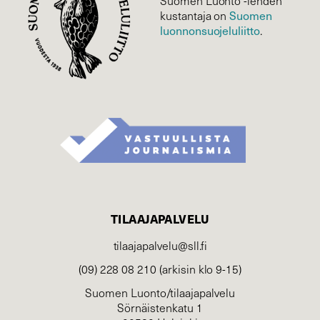
Suomen Luonto -lehden
Suomen
kustantaja on
luonnonsuojelu­liitto
.
TILAAJAPALVELU
tilaajapalvelu@sll.fi
(09) 228 08 210 (arkisin klo 9-15)
Suomen Luonto/tilaajapalvelu
Sörnäistenkatu 1