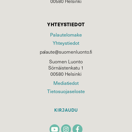
00580 Helsinki
YHTEYSTIEDOT
Palautelomake
Yhteystiedot
palaute@suomenluonto.fi
Suomen Luonto
Sörnäistenkatu 1
00580 Helsinki
Mediatiedot
Tietosuojaseloste
KIRJAUDU