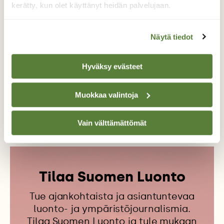
kerätty, kun olet käyttänyt heidän palvelujaan.
Teksti
Johanna Mehtola
Näytä tiedot
Suomen Luonnon toimittaja kirjoittaa retkijuttuja
upeasta Suomen luonnosta, mielenkiintoisista
henkilöistä, ympäristöystävällisestä arjesta – ja
Hyväksy evästeet
antaa lisäksi virikkeitä moneen menoon.
Muokkaa valintoja
HALTIA
LUONTOKESKUS
NUUKSIO
Vain välttämättömät
Tilaa Suomen Luonto
Tue ajankohtaista ja asiantuntevaa
luonto- ja ympäristöjournalismia.
Tilaa Suomen Luonto ja tule mukaan