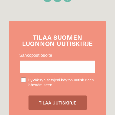
TILAA
SUOMEN
LUONNON
UUTIS­KIRJE
Sähköpostiosoite
Hyväksyn tietojeni käytön uutiskirjeen
lähettämiseen