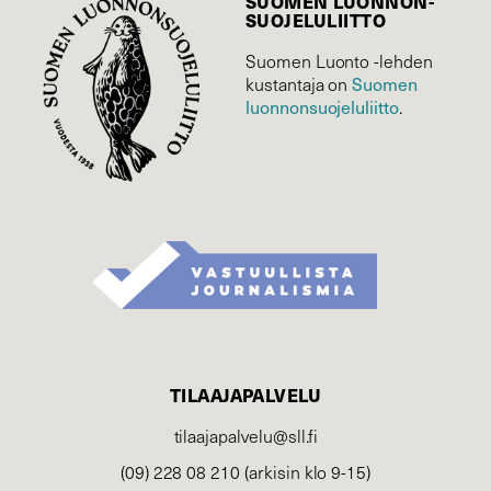
SUOMEN LUONNON­
SUOJELU­LIITTO
Suomen Luonto -lehden
Suomen
kustantaja on
luonnonsuojelu­liitto
.
TILAAJAPALVELU
tilaajapalvelu@sll.fi
(09) 228 08 210 (arkisin klo 9-15)