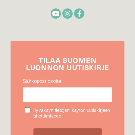
TILAA
SUOMEN
LUONNON
UUTIS­KIRJE
Sähköpostiosoite
Hyväksyn tietojeni käytön uutiskirjeen
lähettämiseen