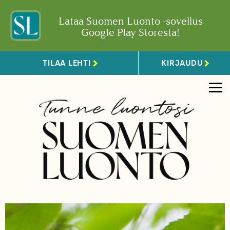
Lataa Suomen Luonto -sovellus
Google Play Storesta!
TILAA LEHTI
KIRJAUDU