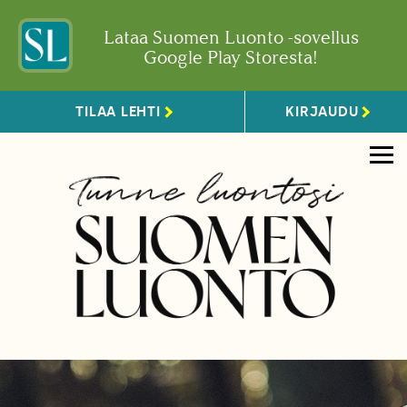
Lataa Suomen Luonto -sovellus
Google Play Storesta!
TILAA LEHTI
KIRJAUDU