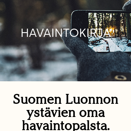
HAVAINTOKIRJA
Suomen Luonnon
ystävien oma
havaintopalsta.