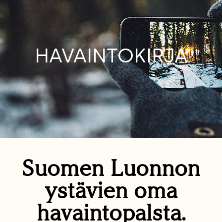
HAVAINTOKIRJA
Suomen Luonnon
ystävien oma
havaintopalsta.