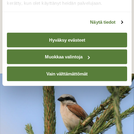
kerätty, kun olet käyttänyt heidän palvelujaan.
Näytä tiedot
Hyväksy evästeet
Aitoristikki on aika taituri
Muokkaa valintoja
Irja Lehtinen, Akaa 17.8.2017
Vain välttämättömät