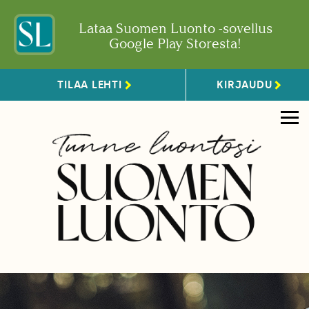
Lataa Suomen Luonto -sovellus
Google Play Storesta!
TILAA LEHTI
KIRJAUDU