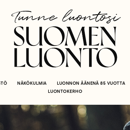
STÖ
NÄKÖKULMIA
LUONNON ÄÄNENÄ 85 VUOTTA
LUONTOKERHO