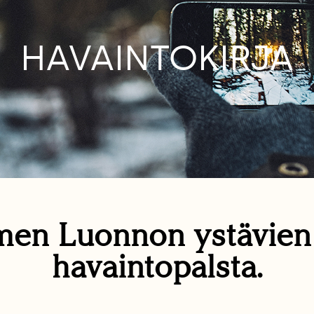
HAVAINTOKIRJA
en Luonnon ystävie
havaintopalsta.