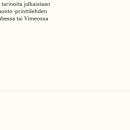
 tarinoita julkaistaan
onto -printtilehden
tubessa tai Vimeossa