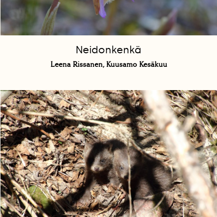
Neidonkenkä
Leena Rissanen, Kuusamo Kesäkuu