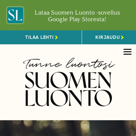
Lataa Suomen Luonto -sovellus
Google Play Storesta!
TILAA LEHTI
KIRJAUDU