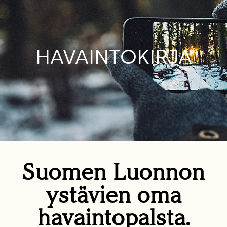
HAVAINTOKIRJA
Suomen Luonnon
ystävien oma
havaintopalsta.