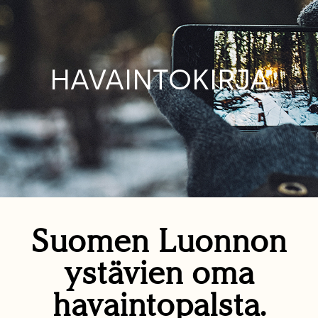
HAVAINTOKIRJA
Suomen Luonnon
ystävien oma
havaintopalsta.