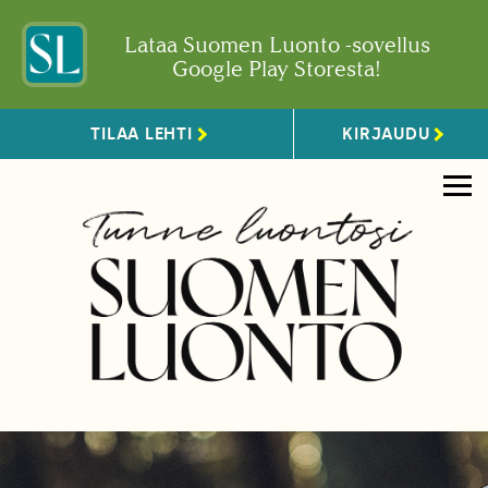
Lataa Suomen Luonto -sovellus
Google Play Storesta!
TILAA LEHTI
KIRJAUDU