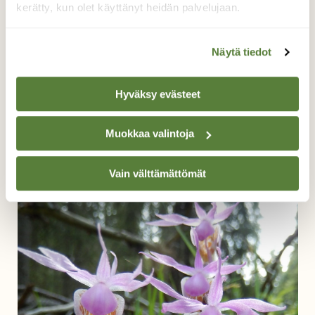
kerätty, kun olet käyttänyt heidän palvelujaan.
Näytä tiedot
Hyväksy evästeet
Muokkaa valintoja
Metsäorvokki
Pirkko Siukonen, Keminmaa 7.6.2014
Vain välttämättömät