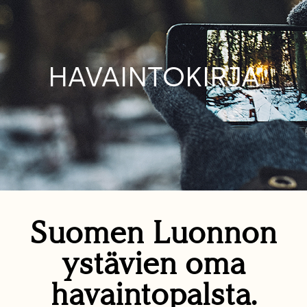
HAVAINTOKIRJA
Suomen Luonnon
ystävien oma
havaintopalsta.