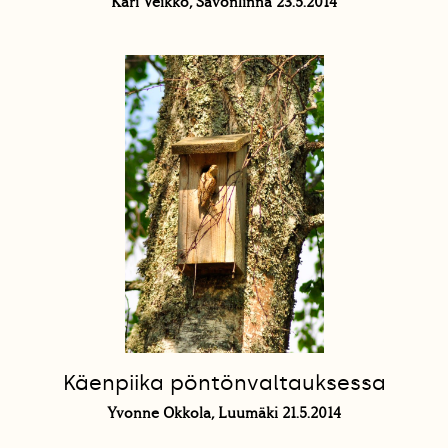
Kari Veikko, Savonlinna 23.5.2014
Käenpiika pöntönvaltauksessa
Yvonne Okkola, Luumäki 21.5.2014