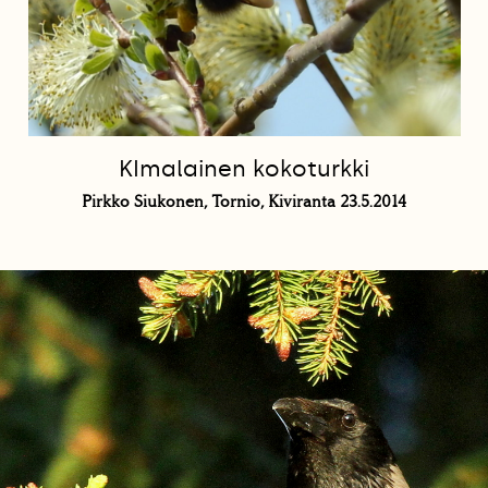
KImalainen kokoturkki
Pirkko Siukonen, Tornio, Kiviranta 23.5.2014