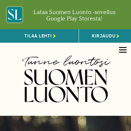
Lataa Suomen Luonto -sovellus
Google Play Storesta!
TILAA LEHTI
KIRJAUDU