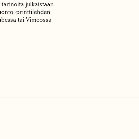
 tarinoita julkaistaan
onto -printtilehden
tubessa tai Vimeossa