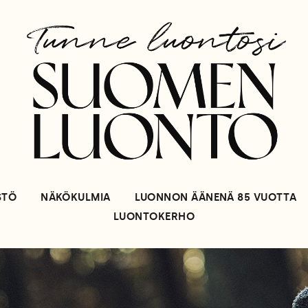
STÖ
NÄKÖKULMIA
LUONNON ÄÄNENÄ 85 VUOTTA
LUONTOKERHO