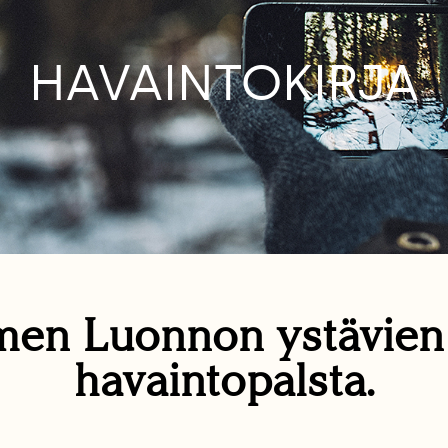
HAVAINTOKIRJA
en Luonnon ystävie
havaintopalsta.