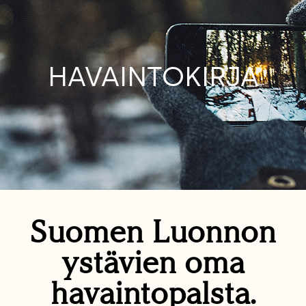
HAVAINTOKIRJA
Suomen Luonnon
ystävien oma
havaintopalsta.