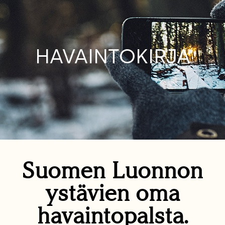
HAVAINTOKIRJA
Suomen Luonnon
ystävien oma
havaintopalsta.