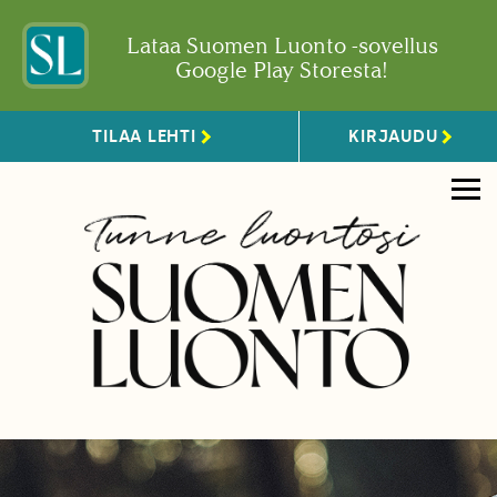
Lataa Suomen Luonto -sovellus
Google Play Storesta!
TILAA LEHTI
KIRJAUDU