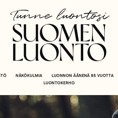
STÖ
NÄKÖKULMIA
LUONNON ÄÄNENÄ 85 VUOTTA
LUONTOKERHO