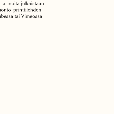
 tarinoita julkaistaan
onto -printtilehden
tubessa tai Vimeossa