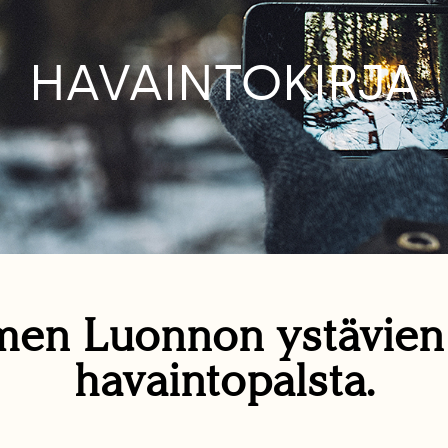
HAVAINTOKIRJA
en Luonnon ystävie
havaintopalsta.