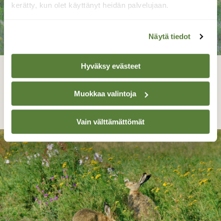
kerätty, kun olet käyttänyt heidän palvelujaan.
Näytä tiedot
Hyväksy evästeet
Rohkeita rusakoita
Muokkaa valintoja
Reijo Juurinen, Helsinki Heinäkuu
Vain välttämättömät