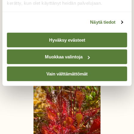
kerätty, kun olet käyttänyt heidän palvelujaan.
Näytä tiedot
Hyväksy evästeet
Sudenkorennon kuoriutuminen
Muokkaa valintoja
Pirjo Reinikainen, Pyhämaa 16.7.2023
Vain välttämättömät