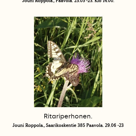
Jouni Roppola., Paavola. 23.05 -23. Klo 14.00.
Ritariperhonen.
Jouni Roppola., Saarikoskentie 385 Paavola. 29.06 -23