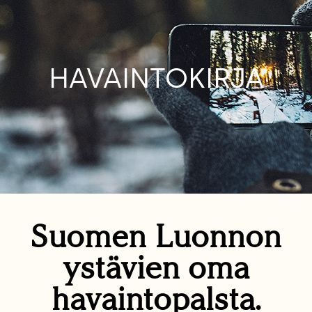
HAVAINTOKIRJA
Suomen Luonnon
ystävien oma
havaintopalsta.