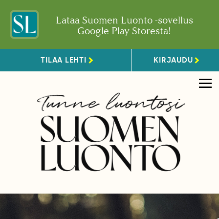
Lataa Suomen Luonto -sovellus
Google Play Storesta!
TILAA LEHTI
KIRJAUDU