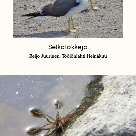
Selkälokkeja
Reijo Juurinen, Töölönlahti Heinäkuu