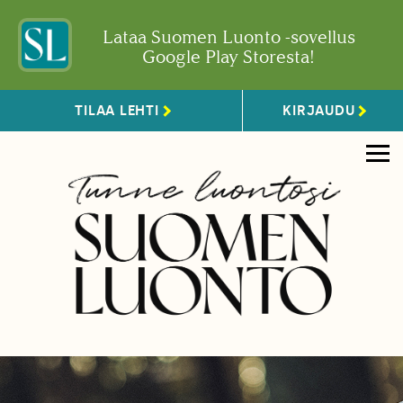
Lataa Suomen Luonto -sovellus
Google Play Storesta!
TILAA LEHTI
KIRJAUDU