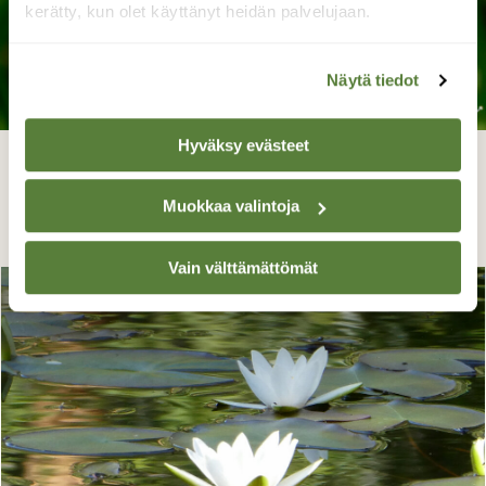
kerätty, kun olet käyttänyt heidän palvelujaan.
Näytä tiedot
Hyväksy evästeet
Skorpionikorento
Muokkaa valintoja
Liisa Niiva-Korpela, Taipalsaari 16.7.2023
Vain välttämättömät