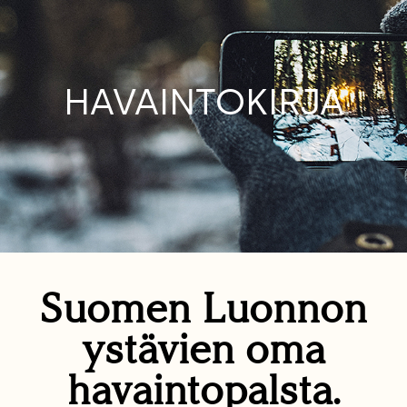
HAVAINTOKIRJA
Suomen Luonnon
ystävien oma
havaintopalsta.