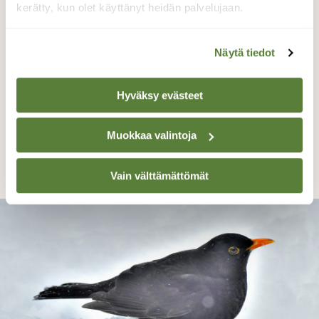
kerätty, kun olet käyttänyt heidän palvelujaan.
Näytä tiedot
Hyväksy evästeet
Lumitilanne…
Muokkaa valintoja
Juhani Peltonen, Turku 20.2.2023
Vain välttämättömät