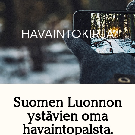
HAVAINTOKIRJA
Suomen Luonnon
ystävien oma
havaintopalsta.