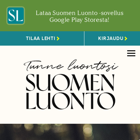
Lataa Suomen Luonto -sovellus
Google Play Storesta!
TILAA LEHTI
KIRJAUDU