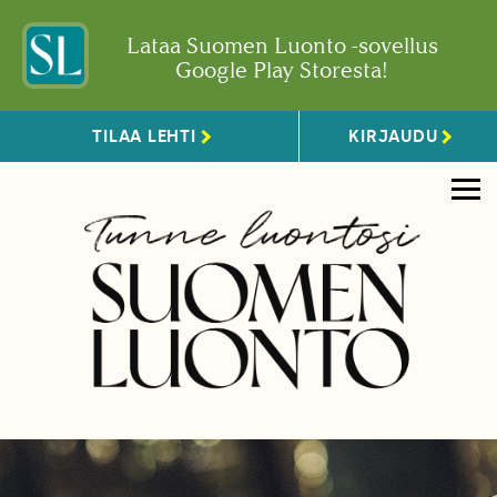
Lataa Suomen Luonto -sovellus
Google Play Storesta!
TILAA LEHTI
KIRJAUDU