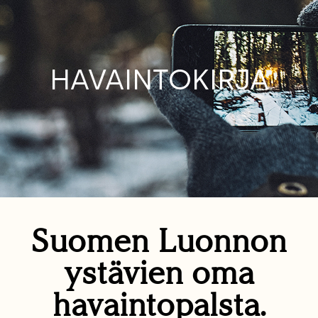
HAVAINTOKIRJA
Suomen Luonnon
ystävien oma
havaintopalsta.