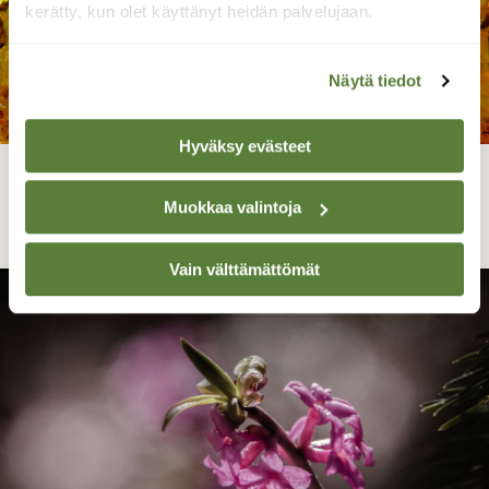
kerätty, kun olet käyttänyt heidän palvelujaan.
Näytä tiedot
Hyväksy evästeet
Muistakaa syödä!
Muokkaa valintoja
Reijo Juurinen, Veikkola Toukokuu
Vain välttämättömät