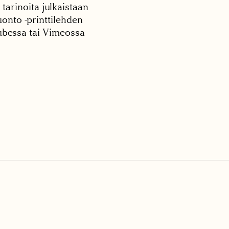
 tarinoita julkaistaan
onto -printtilehden
tubessa tai Vimeossa