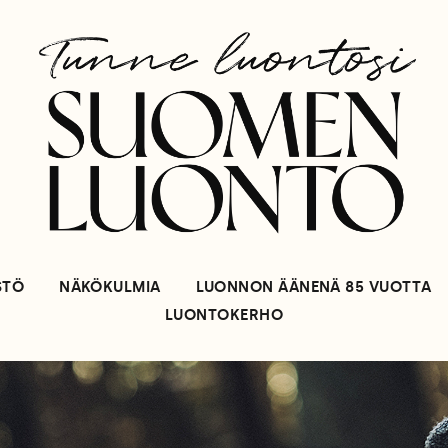
STÖ
NÄKÖKULMIA
LUONNON ÄÄNENÄ 85 VUOTTA
LUONTOKERHO