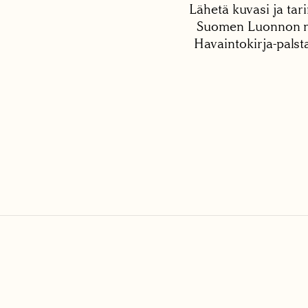
Lähetä kuvasi ja tari
Suomen Luonnon net
Havaintokirja-palst