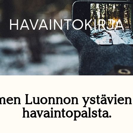
HAVAINTOKIRJA
en Luonnon ystävie
havaintopalsta.