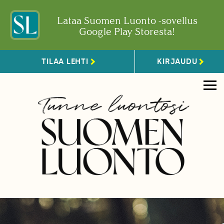
Lataa Suomen Luonto -sovellus
Google Play Storesta!
TILAA LEHTI
KIRJAUDU