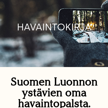
HAVAINTOKIRJA
Suomen Luonnon
ystävien oma
havaintopalsta.