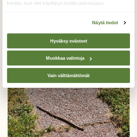
kerätty, kun olet käyttänyt heidän palvelujaan.
Näytä tiedot
Hyväksy evästeet
Vaskitsa
Muokkaa valintoja
Marjut Eriksson, Särkisalo, Makarlanjärven ranta 7.7.2021
Vain välttämättömät