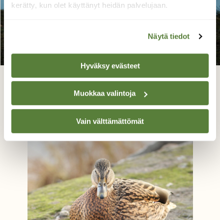
kerätty, kun olet käyttänyt heidän palvelujaan.
Näytä tiedot
Hyväksy evästeet
Muuttavatko nuoret lokit aikuisia
myöhemmin?
Muokkaa valintoja
Jaana Saarelainen, Joensuu keskusta 07.11.20
Vain välttämättömät