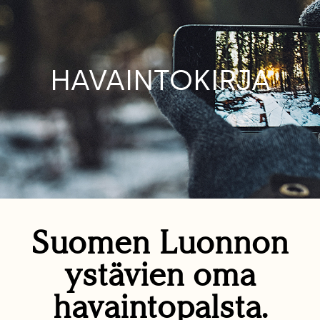
HAVAINTOKIRJA
Suomen Luonnon
ystävien oma
havaintopalsta.