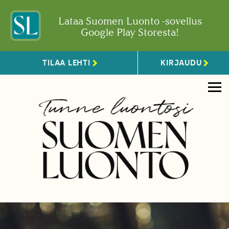
Lataa Suomen Luonto -sovellus
Google Play Storesta!
TILAA LEHTI
KIRJAUDU